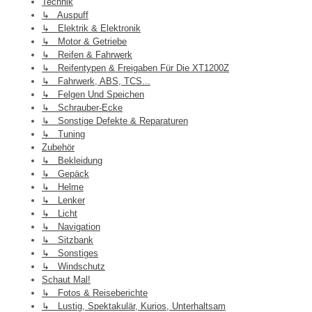
Technik
↳ Auspuff
↳ Elektrik & Elektronik
↳ Motor & Getriebe
↳ Reifen & Fahrwerk
↳ Reifentypen & Freigaben Für Die XT1200Z
↳ Fahrwerk, ABS, TCS...
↳ Felgen Und Speichen
↳ Schrauber-Ecke
↳ Sonstige Defekte & Reparaturen
↳ Tuning
Zubehör
↳ Bekleidung
↳ Gepäck
↳ Helme
↳ Lenker
↳ Licht
↳ Navigation
↳ Sitzbank
↳ Sonstiges
↳ Windschutz
Schaut Mal!
↳ Fotos & Reiseberichte
↳ Lustig, Spektakulär, Kurios, Unterhaltsam