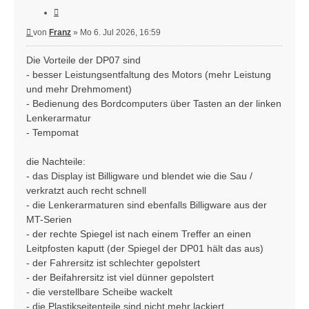
Zitieren
Beitrag
von
Franz
»
Mo 6. Jul 2026, 16:59
Die Vorteile der DP07 sind
- besser Leistungsentfaltung des Motors (mehr Leistung
und mehr Drehmoment)
- Bedienung des Bordcomputers über Tasten an der linken
Lenkerarmatur
- Tempomat
die Nachteile:
- das Display ist Billigware und blendet wie die Sau /
verkratzt auch recht schnell
- die Lenkerarmaturen sind ebenfalls Billigware aus der
MT-Serien
- der rechte Spiegel ist nach einem Treffer an einen
Leitpfosten kaputt (der Spiegel der DP01 hält das aus)
- der Fahrersitz ist schlechter gepolstert
- der Beifahrersitz ist viel dünner gepolstert
- die verstellbare Scheibe wackelt
- die Plastikseitenteile sind nicht mehr lackiert