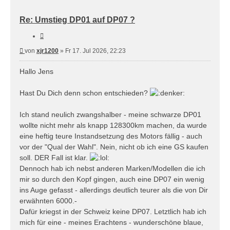
Re: Umstieg DP01 auf DP07 ?
Zitieren
Beitrag
von
xjr1200
»
Fr 17. Jul 2026, 22:23
Hallo Jens
Hast Du Dich denn schon entschieden?
Ich stand neulich zwangshalber - meine schwarze DP01
wollte nicht mehr als knapp 128300km machen, da wurde
eine heftig teure Instandsetzung des Motors fällig - auch
vor der "Qual der Wahl". Nein, nicht ob ich eine GS kaufen
soll. DER Fall ist klar.
Dennoch hab ich nebst anderen Marken/Modellen die ich
mir so durch den Kopf gingen, auch eine DP07 ein wenig
ins Auge gefasst - allerdings deutlich teurer als die von Dir
erwähnten 6000.-
Dafür kriegst in der Schweiz keine DP07. Letztlich hab ich
mich für eine - meines Erachtens - wunderschöne blaue,