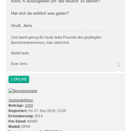
6000,-€ auszugeben um 'die neuere' zu fahren?
Hat sich da wirklich was getan?
Gruß, Jens
Und damit genug für heute liebe Freunde des gepflegten
Benzinverbrennnens; man sieht sich.
Bleibt heile.
Nach
Euer Jens
oben
ONLINE
Südwestpfälzer
Beiträge:
1050
Registriert:
Do 27. Dez 2018, 13:05
Erstzulassung:
2014
Km-Stand:
65000
Modell:
DP04