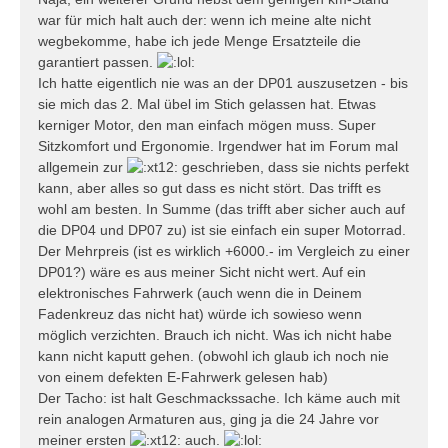
war für mich halt auch der: wenn ich meine alte nicht
wegbekomme, habe ich jede Menge Ersatzteile die
garantiert passen.
Ich hatte eigentlich nie was an der DP01 auszusetzen - bis
sie mich das 2. Mal übel im Stich gelassen hat. Etwas
kerniger Motor, den man einfach mögen muss. Super
Sitzkomfort und Ergonomie. Irgendwer hat im Forum mal
allgemein zur
geschrieben, dass sie nichts perfekt
kann, aber alles so gut dass es nicht stört. Das trifft es
wohl am besten. In Summe (das trifft aber sicher auch auf
die DP04 und DP07 zu) ist sie einfach ein super Motorrad.
Der Mehrpreis (ist es wirklich +6000.- im Vergleich zu einer
DP01?) wäre es aus meiner Sicht nicht wert. Auf ein
elektronisches Fahrwerk (auch wenn die in Deinem
Fadenkreuz das nicht hat) würde ich sowieso wenn
möglich verzichten. Brauch ich nicht. Was ich nicht habe
kann nicht kaputt gehen. (obwohl ich glaub ich noch nie
von einem defekten E-Fahrwerk gelesen hab)
Der Tacho: ist halt Geschmackssache. Ich käme auch mit
rein analogen Armaturen aus, ging ja die 24 Jahre vor
meiner ersten
auch.