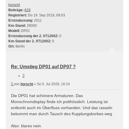
horscht
Beiträge:
629
Registriert:
Do 19. Sep 2019, 09:03
Erstzulassung:
2011
Km-Stand:
28000
Modell:
DP01
Erstzulassung der 2. XT1200Z:
0
Km-Stand der 2. XT1200Z:
0
Ort:
Berlin
Re: Umstieg DP01 auf DP07 ?
Zitieren
Beitrag
von
horscht
»
So 5. Jul 2026, 16:24
Die DP01 hat schönere Armaturen. Das
Monochromdisplay finde ich potthösslich. Leistung ist
entkorkt auch im Überfluss vorhanden. Und das rasseln
bekommt man durch Tausch des Kupplungskorbes weg.
Also: klares nein.