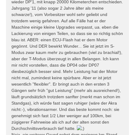
wieder DP'1, mit knapp 20000 Kilometerchen entschieden.
Jahrgang '11 (also sogar 2 Jahre älter als meine
schwarze!), vom Vorbesitzer wohl sehr geliebt und
trotzdem wenig gefahren. Auf alle Fälle hat er der
Maschine einige kleine Upgrades verpasst, ua. eben die
Lackierung von einigen Teilen, so dass sie so richtig schön
blau ist. ABER: einen ECU-Flash hat er dem Motor
gegönnt. Und DER bewirkt Wunder... Sie ist jetzt im S-
Modus zwar kaum mehr zu gebrauchen (viel zu brachial!),
aber der T-Modus überzeugt in allen Belangen. Ich kann
mir nicht vorstellen, dass die DP04 oder DP07
diesbezüglich besser sind. Mehr Leistung hat der Motor
nicht mal, zumindest keine spürbare. Aber er ist jetzt
wesentlich "flexibler". Er bringt auch in den ersten 3
Gängen sehr früh "gut Leistung" (mehr als ausreichend!),
läuft grundsätzlich trotzdem sanfter (merkt man schon im
Standgas), ich würde fast sagen ruhiger (wäre der Akra
nicht:-), vibrationsarmer. Und das beste kommt noch: sie
genehmigt sich fast 1/2 Liter weniger auf 100km, bei
zügigerer Fahrweise als ich auf der alten sonst den
Durchschnittsverbrauch tief hatte.
Naja, ein weiterer Grund nebst dem geringen km-Stand