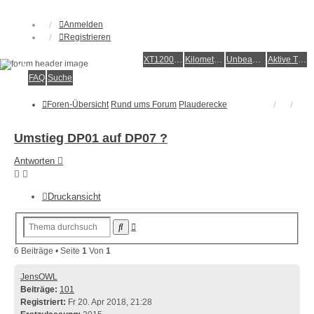
Anmelden
Registrieren
XT1200Z-Forum
XT1200Z-Wiki
Kilometerstatistik
Unbeantwortete Themen
Aktive Themen
Alles rund um die Yamaha XT1200Z Super Ténéré
FAQ
Suche
Foren-Übersicht
Rund ums Forum
Plauderecke
Umstieg DP01 auf DP07 ?
Antworten
Druckansicht
Erweiterte
Suche
Suche
6 Beiträge • Seite
1
Von
1
JensOWL
Beiträge:
101
Registriert:
Fr 20. Apr 2018, 21:28