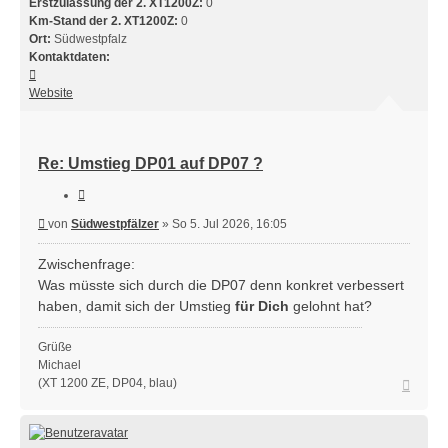
Erstzulassung der 2. XT1200Z:
0
Km-Stand der 2. XT1200Z:
0
Ort:
Südwestpfalz
Kontaktdaten:
Kontaktdaten
von
Website
Südwestpfälzer
Re: Umstieg DP01 auf DP07 ?
Zitieren
Beitrag
von
Südwestpfälzer
»
So 5. Jul 2026, 16:05
Zwischenfrage:
Was müsste sich durch die DP07 denn konkret verbessert
haben, damit sich der Umstieg
für Dich
gelohnt hat?
Grüße
Michael
Nach
(XT 1200 ZE, DP04, blau)
oben