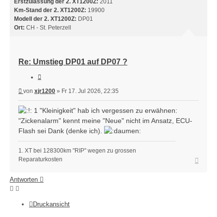
Erstzulassung der 2. XT1200Z:
2011
Km-Stand der 2. XT1200Z:
19900
Modell der 2. XT1200Z:
DP01
Ort:
CH - St. Peterzell
Re: Umstieg DP01 auf DP07 ?
Zitieren
Beitrag
von
xjr1200
»
Fr 17. Jul 2026, 22:35
1 "Kleinigkeit" hab ich vergessen zu erwähnen:
"Zickenalarm" kennt meine "Neue" nicht im Ansatz, ECU-
Flash sei Dank (denke ich).
1. XT bei 128300km "RIP" wegen zu grossen
Nach
Reparaturkosten
oben
Antworten
Druckansicht