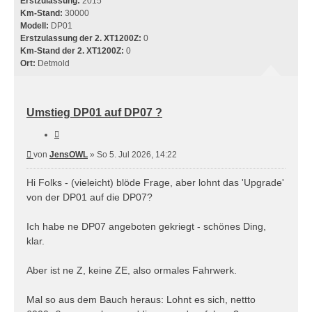
Erstzulassung:
2015
Km-Stand:
30000
Modell:
DP01
Erstzulassung der 2. XT1200Z:
0
Km-Stand der 2. XT1200Z:
0
Ort:
Detmold
Umstieg DP01 auf DP07 ?
Zitieren
Beitrag
von
JensOWL
»
So 5. Jul 2026, 14:22
Hi Folks - (vieleicht) blöde Frage, aber lohnt das 'Upgrade'
von der DP01 auf die DP07?
Ich habe ne DP07 angeboten gekriegt - schönes Ding,
klar.
Aber ist ne Z, keine ZE, also ormales Fahrwerk.
Mal so aus dem Bauch heraus: Lohnt es sich, nettto