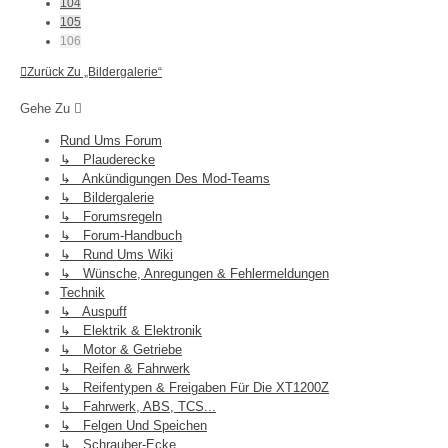
104
105
106
Zurück Zu „Bildergalerie“
Gehe Zu
Rund Ums Forum
↳ Plauderecke
↳ Ankündigungen Des Mod-Teams
↳ Bildergalerie
↳ Forumsregeln
↳ Forum-Handbuch
↳ Rund Ums Wiki
↳ Wünsche, Anregungen & Fehlermeldungen
Technik
↳ Auspuff
↳ Elektrik & Elektronik
↳ Motor & Getriebe
↳ Reifen & Fahrwerk
↳ Reifentypen & Freigaben Für Die XT1200Z
↳ Fahrwerk, ABS, TCS...
↳ Felgen Und Speichen
↳ Schrauber-Ecke