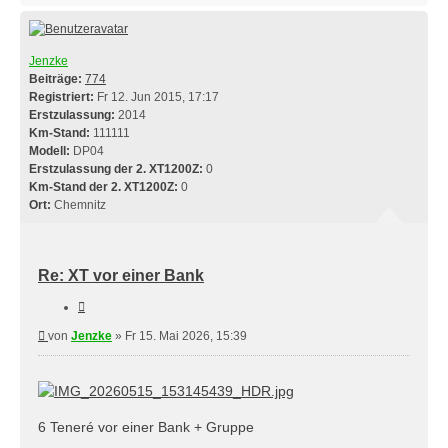
Jenzke
Beiträge:
774
Registriert:
Fr 12. Jun 2015, 17:17
Erstzulassung:
2014
Km-Stand:
111111
Modell:
DP04
Erstzulassung der 2. XT1200Z:
0
Km-Stand der 2. XT1200Z:
0
Ort:
Chemnitz
Re: XT vor einer Bank
Zitieren
Beitrag
von
Jenzke
»
Fr 15. Mai 2026, 15:39
6 Teneré vor einer Bank + Gruppe