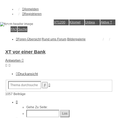
Anmelden
Registrieren
XT1200Z-Forum
XT1200Z-Wiki
Kilometerstatistik
Unbeantwortete Themen
Aktive Themen
Alles rund um die Yamaha XT1200Z Super Ténéré
FAQ
Suche
Foren-Übersicht
Rund ums Forum
Bildergalerie
XT vor einer Bank
Antworten
Druckansicht
Erweiterte
Suche
Suche
1057 Beiträge
Seite
106
Gehe Zu Seite:
Von
106