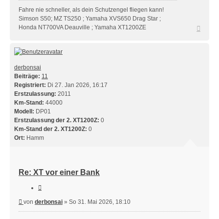
Fahre nie schneller, als dein Schutzengel fliegen kann!
Simson S50; MZ TS250 ; Yamaha XVS650 Drag Star ;
Nach
Honda NT700VA Deauville ; Yamaha XT1200ZE
oben
derbonsai
Beiträge:
11
Registriert:
Di 27. Jan 2026, 16:17
Erstzulassung:
2011
Km-Stand:
44000
Modell:
DP01
Erstzulassung der 2. XT1200Z:
0
Km-Stand der 2. XT1200Z:
0
Ort:
Hamm
Re: XT vor einer Bank
Zitieren
Beitrag
von
derbonsai
»
So 31. Mai 2026, 18:10