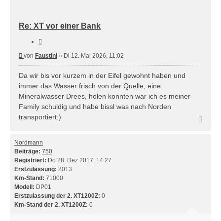
Re: XT vor einer Bank
Zitieren
Beitrag
von
Faustini
»
Di 12. Mai 2026, 11:02
Da wir bis vor kurzem in der Eifel gewohnt haben und
immer das Wasser frisch von der Quelle, eine
Mineralwasser Drees, holen konnten war ich es meiner
Family schuldig und habe bissl was nach Norden
transportiert:)
Nach
oben
Nordmann
Beiträge:
750
Registriert:
Do 28. Dez 2017, 14:27
Erstzulassung:
2013
Km-Stand:
71000
Modell:
DP01
Erstzulassung der 2. XT1200Z:
0
Km-Stand der 2. XT1200Z:
0