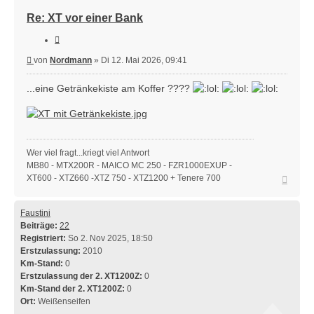
Re: XT vor einer Bank
Zitieren
Beitrag
von
Nordmann
»
Di 12. Mai 2026, 09:41
...eine Getränkekiste am Koffer ????
Wer viel fragt...kriegt viel Antwort
MB80 - MTX200R - MAICO MC 250 - FZR1000EXUP -
Nach
XT600 - XTZ660 -XTZ 750 - XTZ1200 + Tenere 700
oben
Faustini
Beiträge:
22
Registriert:
So 2. Nov 2025, 18:50
Erstzulassung:
2010
Km-Stand:
0
Erstzulassung der 2. XT1200Z:
0
Km-Stand der 2. XT1200Z:
0
Ort:
Weißenseifen