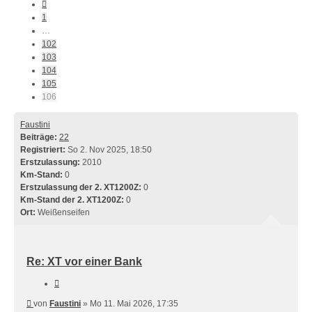
Vorherige
1
…
102
103
104
105
106
Faustini
Beiträge:
22
Registriert:
So 2. Nov 2025, 18:50
Erstzulassung:
2010
Km-Stand:
0
Erstzulassung der 2. XT1200Z:
0
Km-Stand der 2. XT1200Z:
0
Ort:
Weißenseifen
Re: XT vor einer Bank
Zitieren
Beitrag
von
Faustini
»
Mo 11. Mai 2026, 17:35