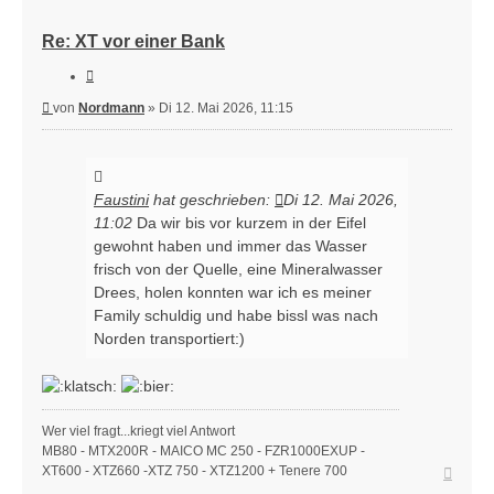
Re: XT vor einer Bank
Zitieren
Beitrag
von
Nordmann
»
Di 12. Mai 2026, 11:15
Faustini
hat geschrieben:
Di 12. Mai 2026,
11:02
Da wir bis vor kurzem in der Eifel
gewohnt haben und immer das Wasser
frisch von der Quelle, eine Mineralwasser
Drees, holen konnten war ich es meiner
Family schuldig und habe bissl was nach
Norden transportiert:)
Wer viel fragt...kriegt viel Antwort
MB80 - MTX200R - MAICO MC 250 - FZR1000EXUP -
Nach
XT600 - XTZ660 -XTZ 750 - XTZ1200 + Tenere 700
oben