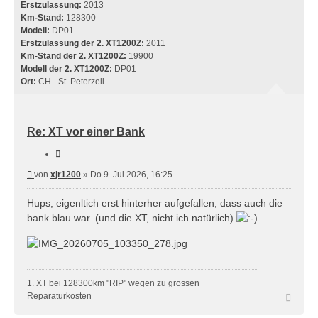
Erstzulassung:
2013
Km-Stand:
128300
Modell:
DP01
Erstzulassung der 2. XT1200Z:
2011
Km-Stand der 2. XT1200Z:
19900
Modell der 2. XT1200Z:
DP01
Ort:
CH - St. Peterzell
Re: XT vor einer Bank
Zitieren
Beitrag
von
xjr1200
»
Do 9. Jul 2026, 16:25
Hups, eigenltich erst hinterher aufgefallen, dass auch die
bank blau war. (und die XT, nicht ich natürlich)
1. XT bei 128300km "RIP" wegen zu grossen
Nach
Reparaturkosten
oben