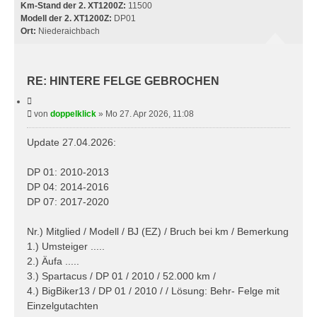
H
Km-Stand der 2. XT1200Z:
11500
E
Modell der 2. XT1200Z:
DP01
Ort:
Niederaichbach
RE: HINTERE FELGE GEBROCHEN
Z
i
B
von
doppelklick
»
Mo 27. Apr 2026, 11:08
t
e
i
e
i
Update 27.04.2026:
r
t
e
r
n
DP 01: 2010-2013
a
DP 04: 2014-2016
g
DP 07: 2017-2020
Nr.) Mitglied / Modell / BJ (EZ) / Bruch bei km / Bemerkung
1.) Umsteiger .....
2.) Äufa .....
3.) Spartacus / DP 01 / 2010 / 52.000 km /
4.) BigBiker13 / DP 01 / 2010 / / Lösung: Behr- Felge mit
Einzelgutachten