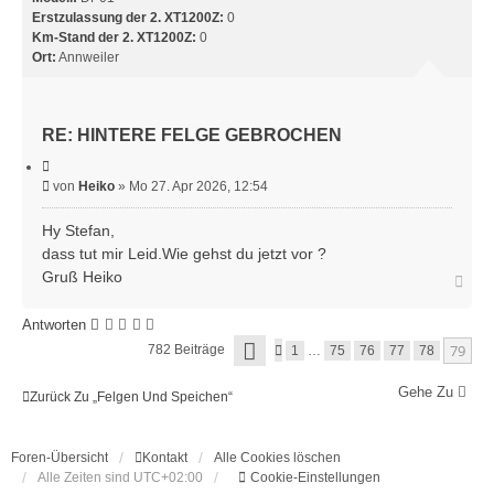
Erstzulassung der 2. XT1200Z:
0
Km-Stand der 2. XT1200Z:
0
Ort:
Annweiler
RE: HINTERE FELGE GEBROCHEN
Z
i
B
von
Heiko
»
Mo 27. Apr 2026, 12:54
t
e
i
e
i
Hy Stefan,
r
t
dass tut mir Leid.Wie gehst du jetzt vor ?
e
r
n
Gruß Heiko
N
a
a
g
c
Antworten
h
S
o
79
782 Beiträge
V
1
…
75
76
77
78
E
b
O
I
R
e
T
Gehe Zu
H
Zurück Zu „Felgen Und Speichen“
n
E
E
7
R
9
I
V
Foren-Übersicht
Kontakt
Alle Cookies löschen
G
O
E
Alle Zeiten sind
UTC+02:00
Cookie-Einstellungen
N