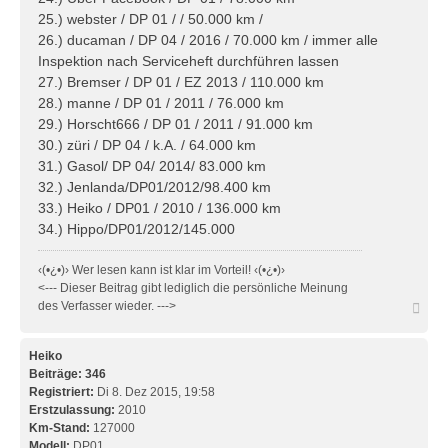
25.) webster / DP 01 / / 50.000 km /
26.) ducaman / DP 04 / 2016 / 70.000 km / immer alle
Inspektion nach Serviceheft durchführen lassen
27.) Bremser / DP 01 / EZ 2013 / 110.000 km
28.) manne / DP 01 / 2011 / 76.000 km
29.) Horscht666 / DP 01 / 2011 / 91.000 km
30.) züri / DP 04 / k.A. / 64.000 km
31.) Gasol/ DP 04/ 2014/ 83.000 km
32.) Jenlanda/DP01/2012/98.400 km
33.) Heiko / DP01 / 2010 / 136.000 km
34.) Hippo/DP01/2012/145.000
‹(•¿•)› Wer lesen kann ist klar im Vorteil! ‹(•¿•)›
<--- Dieser Beitrag gibt lediglich die persönliche Meinung
N
des Verfasser wieder. --->
a
c
h
Heiko
o
Beiträge:
346
b
Registriert:
Di 8. Dez 2015, 19:58
e
Erstzulassung:
2010
n
Km-Stand:
127000
Modell:
DP01