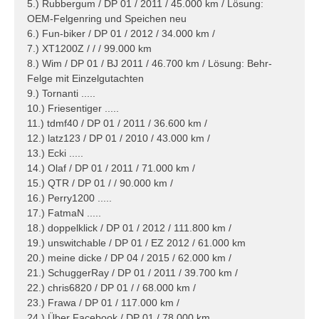
5.) Rubbergum / DP 01 / 2011 / 45.000 km / Lösung:
OEM-Felgenring und Speichen neu
6.) Fun-biker / DP 01 / 2012 / 34.000 km /
7.) XT1200Z / / / 99.000 km
8.) Wim / DP 01 / BJ 2011 / 46.700 km / Lösung: Behr-
Felge mit Einzelgutachten
9.) Tornanti .....
10.) Friesentiger .....
11.) tdmf40 / DP 01 / 2011 / 36.600 km /
12.) latz123 / DP 01 / 2010 / 43.000 km /
13.) Ecki .....
14.) Olaf / DP 01 / 2011 / 71.000 km /
15.) QTR / DP 01 / / 90.000 km /
16.) Perry1200 .....
17.) FatmaN .....
18.) doppelklick / DP 01 / 2012 / 111.800 km /
19.) unswitchable / DP 01 / EZ 2012 / 61.000 km
20.) meine dicke / DP 04 / 2015 / 62.000 km /
21.) SchuggerRay / DP 01 / 2011 / 39.700 km /
22.) chris6820 / DP 01 / / 68.000 km /
23.) Frawa / DP 01 / 117.000 km /
24.) Über Facebook / DP 01 / 78.000 km