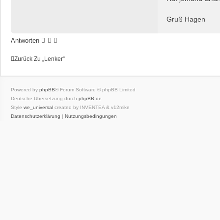
g
Gruß Hagen
Antworten
Zurück Zu „Lenker“
Powered by
phpBB
® Forum Software © phpBB Limited
Deutsche Übersetzung durch
phpBB.de
Style
we_universal
created by INVENTEA & v12mike
Datenschutzerklärung
|
Nutzungsbedingungen