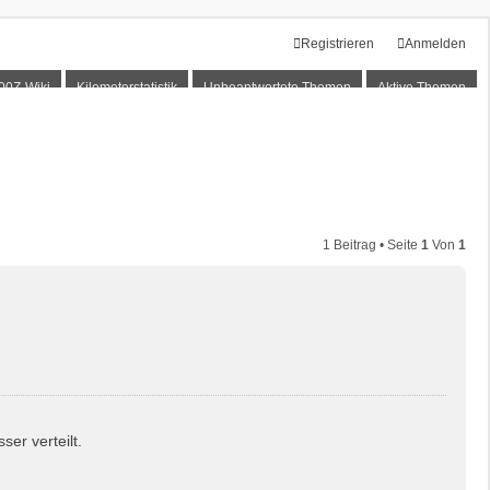
Registrieren
Anmelden
00Z-Wiki
Kilometerstatistik
Unbeantwortete Themen
Aktive Themen
1 Beitrag • Seite
1
Von
1
er verteilt.