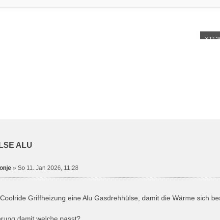
XT12
LSE ALU
onje
»
So 11. Jan 2026, 11:28
 Coolride Griffheizung eine Alu Gasdrehhülse, damit die Wärme sich bess
hrung damit welche passt?