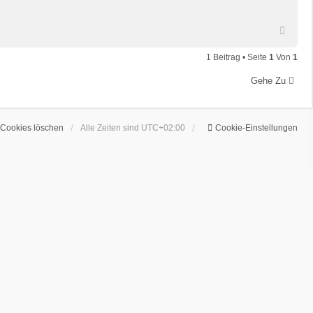
N
a
c
1 Beitrag • Seite
1
Von
1
h
o
Gehe Zu
b
e
n
 Cookies löschen
Alle Zeiten sind
UTC+02:00
Cookie-Einstellungen