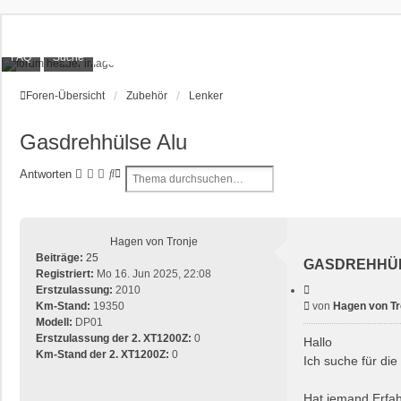
XT1200Z-Forum
FAQ
Suche
Alles rund um die Yamaha XT1200Z Super Ténéré
Foren-Übersicht
Zubehör
Lenker
Gasdrehhülse Alu
S
E
Antworten
u
R
c
W
h
E
e
I
Hagen von Tronje
T
Beiträge:
25
GASDREHHÜ
E
Registriert:
Mo 16. Jun 2025, 22:08
R
Z
Erstzulassung:
2010
i
T
B
Km-Stand:
19350
von
Hagen von Tr
t
E
e
Modell:
DP01
i
S
e
i
Erstzulassung der 2. XT1200Z:
0
Hallo
U
r
t
Km-Stand der 2. XT1200Z:
0
Ich suche für die
e
C
r
n
H
a
Hat jemand Erfa
E