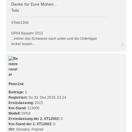
Danke für Eure Mühen...
Tobi
XTobi1200
DP04 Baujahr 2015
...immer das Schwarze nach unten und die Unterlippe
N
locker lassen...
a
c
h
o
b
e
n
Peter2sk
Beiträge:
1
Registriert:
So 30. Dez 2018, 01:24
Erstzulassung:
2015
Km-Stand:
113000
Modell:
DP04
Erstzulassung der 2. XT1200Z:
0
Km-Stand der 2. XT1200Z:
0
Ort:
Slovakia, Poprad