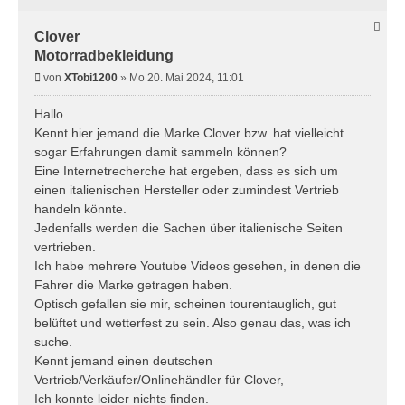
Clover
Motorradbekleidung
B
von
XTobi1200
»
Mo 20. Mai 2024, 11:01
e
i
Hallo.
t
Kennt hier jemand die Marke Clover bzw. hat vielleicht
r
sogar Erfahrungen damit sammeln können?
a
Eine Internetrecherche hat ergeben, dass es sich um
g
einen italienischen Hersteller oder zumindest Vertrieb
handeln könnte.
Jedenfalls werden die Sachen über italienische Seiten
vertrieben.
Ich habe mehrere Youtube Videos gesehen, in denen die
Fahrer die Marke getragen haben.
Optisch gefallen sie mir, scheinen tourentauglich, gut
belüftet und wetterfest zu sein. Also genau das, was ich
suche.
Kennt jemand einen deutschen
Vertrieb/Verkäufer/Onlinehändler für Clover,
Ich konnte leider nichts finden.