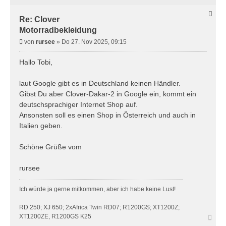
Re: Clover
Motorradbekleidung
B
von
rursee
»
Do 27. Nov 2025, 09:15
e
i
Hallo Tobi,
t
r
laut Google gibt es in Deutschland keinen Händler.
a
Gibst Du aber Clover-Dakar-2 in Google ein, kommt ein
g
deutschsprachiger Internet Shop auf.
Ansonsten soll es einen Shop in Österreich und auch in
Italien geben.
Schöne Grüße vom
rursee
Ich würde ja gerne mitkommen, aber ich habe keine Lust!
RD 250; XJ 650; 2xAfrica Twin RD07; R1200GS; XT1200Z;
N
XT1200ZE, R1200GS K25
a