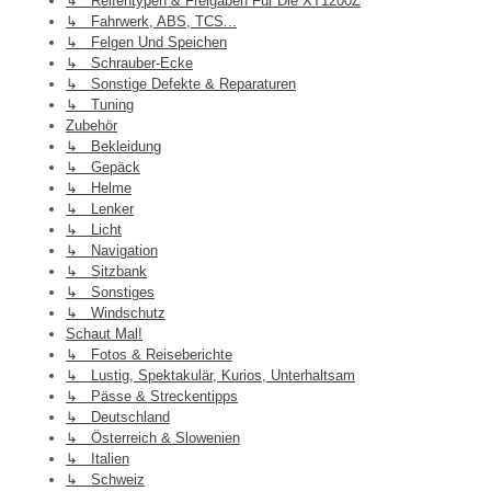
↳ Reifentypen & Freigaben Für Die XT1200Z
↳ Fahrwerk, ABS, TCS...
↳ Felgen Und Speichen
↳ Schrauber-Ecke
↳ Sonstige Defekte & Reparaturen
↳ Tuning
Zubehör
↳ Bekleidung
↳ Gepäck
↳ Helme
↳ Lenker
↳ Licht
↳ Navigation
↳ Sitzbank
↳ Sonstiges
↳ Windschutz
Schaut Mal!
↳ Fotos & Reiseberichte
↳ Lustig, Spektakulär, Kurios, Unterhaltsam
↳ Pässe & Streckentipps
↳ Deutschland
↳ Österreich & Slowenien
↳ Italien
↳ Schweiz