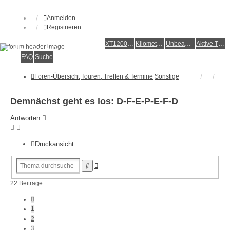
Anmelden
Registrieren
XT1200Z-Forum
XT1200Z-Wiki
Kilometerstatistik
Unbeantwortete Themen
Aktive Themen
Alles rund um die Yamaha XT1200Z Super Ténéré
FAQ
Suche
Foren-Übersicht
Touren, Treffen & Termine
Sonstige
Demnächst geht es los: D-F-E-P-E-F-D
Antworten
Druckansicht
Erweiterte
Suche
Suche
22 Beiträge
Vorherige
1
2
3