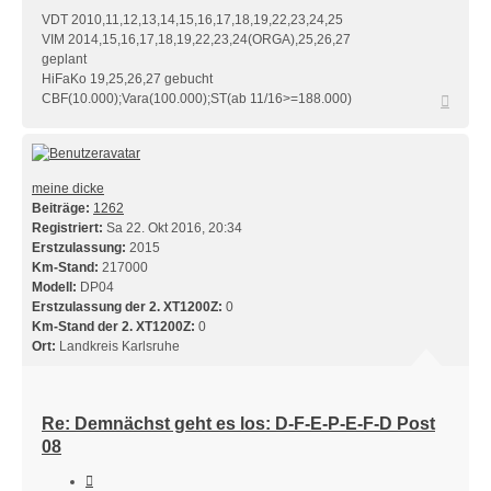
VDT 2010,11,12,13,14,15,16,17,18,19,22,23,24,25
VIM 2014,15,16,17,18,19,22,23,24(ORGA),25,26,27
geplant
HiFaKo 19,25,26,27 gebucht
Nach
CBF(10.000);Vara(100.000);ST(ab 11/16>=188.000)
oben
meine dicke
Beiträge:
1262
Registriert:
Sa 22. Okt 2016, 20:34
Erstzulassung:
2015
Km-Stand:
217000
Modell:
DP04
Erstzulassung der 2. XT1200Z:
0
Km-Stand der 2. XT1200Z:
0
Ort:
Landkreis Karlsruhe
Re: Demnächst geht es los: D-F-E-P-E-F-D Post
08
Zitieren