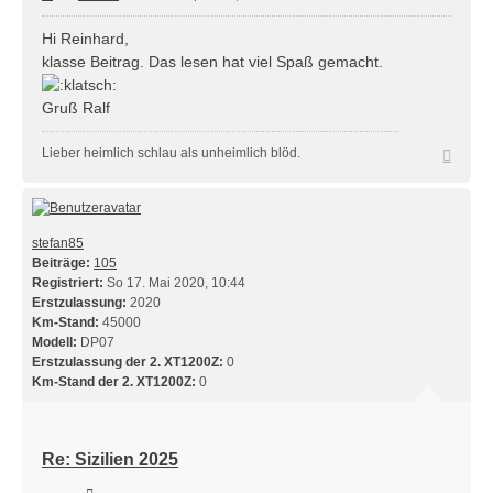
Hi Reinhard,
klasse Beitrag. Das lesen hat viel Spaß gemacht.
Gruß Ralf
Nach
Lieber heimlich schlau als unheimlich blöd.
oben
stefan85
Beiträge:
105
Registriert:
So 17. Mai 2020, 10:44
Erstzulassung:
2020
Km-Stand:
45000
Modell:
DP07
Erstzulassung der 2. XT1200Z:
0
Km-Stand der 2. XT1200Z:
0
Re: Sizilien 2025
Zitieren