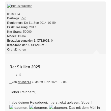
cruiser13
Beiträge:
770
Registriert:
Do 11. Sep 2014, 07:59
Erstzulassung:
2017
Km-Stand:
50000
Modell:
DP04
Erstzulassung der 2. XT1200Z:
0
Km-Stand der 2. XT1200Z:
0
Ort:
München
Re: Sizilien 2025
Zitieren
Beitrag
von
cruiser13
»
Mo 29. Dez 2025, 12:06
Lieber Reinhard,
habe deinen Reisebereicht erst jetzt gelesen. Super!
Das mit dem Müll in