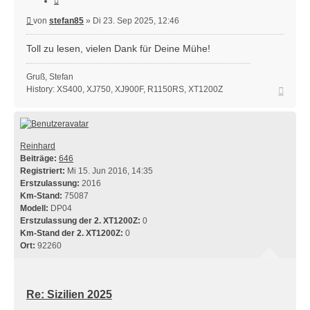
Beitrag
von
stefan85
»
Di 23. Sep 2025, 12:46
Toll zu lesen, vielen Dank für Deine Mühe!
Gruß, Stefan
Nach
History: XS400, XJ750, XJ900F, R1150RS, XT1200Z
oben
Reinhard
Beiträge:
646
Registriert:
Mi 15. Jun 2016, 14:35
Erstzulassung:
2016
Km-Stand:
75087
Modell:
DP04
Erstzulassung der 2. XT1200Z:
0
Km-Stand der 2. XT1200Z:
0
Ort:
92260
Re: Sizilien 2025