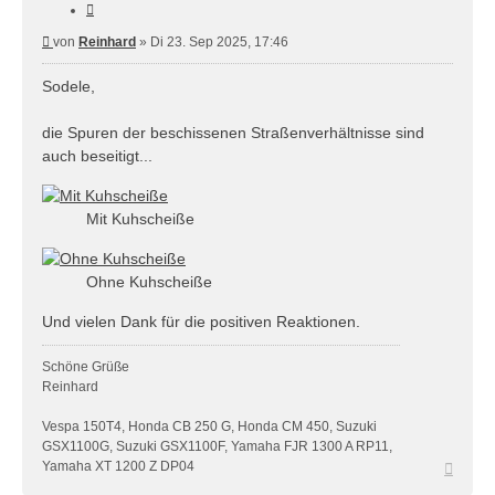
Zitieren
Beitrag
von
Reinhard
»
Di 23. Sep 2025, 17:46
Sodele,
die Spuren der beschissenen Straßenverhältnisse sind
auch beseitigt...
Mit Kuhscheiße
Ohne Kuhscheiße
Und vielen Dank für die positiven Reaktionen.
Schöne Grüße
Reinhard
Vespa 150T4, Honda CB 250 G, Honda CM 450, Suzuki
GSX1100G, Suzuki GSX1100F, Yamaha FJR 1300 A RP11,
Nach
Yamaha XT 1200 Z DP04
oben