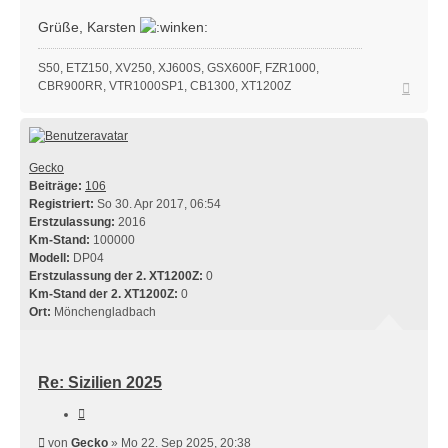
Grüße, Karsten
S50, ETZ150, XV250, XJ600S, GSX600F, FZR1000,
Nach
CBR900RR, VTR1000SP1, CB1300, XT1200Z
oben
Gecko
Beiträge:
106
Registriert:
So 30. Apr 2017, 06:54
Erstzulassung:
2016
Km-Stand:
100000
Modell:
DP04
Erstzulassung der 2. XT1200Z:
0
Km-Stand der 2. XT1200Z:
0
Ort:
Mönchengladbach
Re: Sizilien 2025
Zitieren
Beitrag
von
Gecko
»
Mo 22. Sep 2025, 20:38