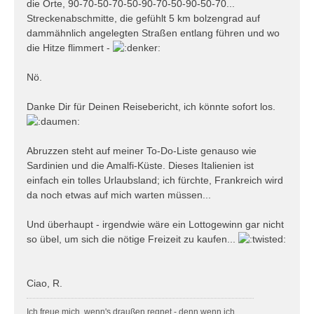
die Orte, 90-70-50-70-50-90-70-50-90-50-70...
Streckenabschmitte, die gefühlt 5 km bolzengrad auf
dammähnlich angelegten Straßen entlang führen und wo
die Hitze flimmert -
Nö.
Danke Dir für Deinen Reisebericht, ich könnte sofort los.
Abruzzen steht auf meiner To-Do-Liste genauso wie
Sardinien und die Amalfi-Küste. Dieses Italienien ist
einfach ein tolles Urlaubsland; ich fürchte, Frankreich wird
da noch etwas auf mich warten müssen...
Und überhaupt - irgendwie wäre ein Lottogewinn gar nicht
so übel, um sich die nötige Freizeit zu kaufen...
Ciao, R.
Ich freue mich, wenn's draußen regnet - denn wenn ich