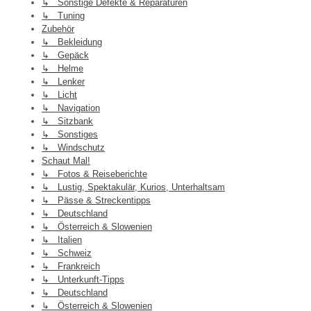
↳ Sonstige Defekte & Reparaturen
↳ Tuning
Zubehör
↳ Bekleidung
↳ Gepäck
↳ Helme
↳ Lenker
↳ Licht
↳ Navigation
↳ Sitzbank
↳ Sonstiges
↳ Windschutz
Schaut Mal!
↳ Fotos & Reiseberichte
↳ Lustig, Spektakulär, Kurios, Unterhaltsam
↳ Pässe & Streckentipps
↳ Deutschland
↳ Österreich & Slowenien
↳ Italien
↳ Schweiz
↳ Frankreich
↳ Unterkunft-Tipps
↳ Deutschland
↳ Österreich & Slowenien