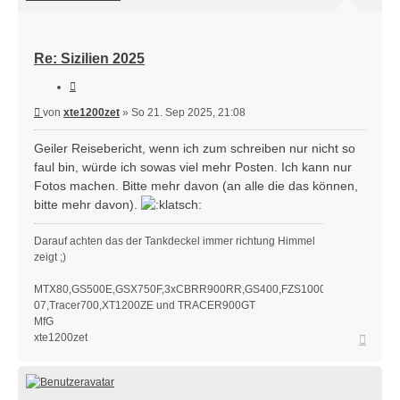
xte1200zet
Re: Sizilien 2025
Zitieren
Beitrag
von
xte1200zet
»
So 21. Sep 2025, 21:08
Geiler Reisebericht, wenn ich zum schreiben nur nicht so
faul bin, würde ich sowas viel mehr Posten. Ich kann nur
Fotos machen. Bitte mehr davon (an alle die das können,
bitte mehr davon).
Darauf achten das der Tankdeckel immer richtung Himmel
zeigt ;)
MTX80,GS500E,GSX750F,3xCBRR900RR,GS400,FZS1000,3xFJR1300,FZ
07,Tracer700,XT1200ZE und TRACER900GT
MfG
Nach
xte1200zet
oben