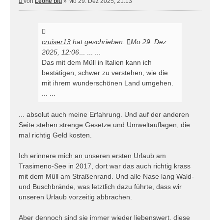
Beitrag
von
Leone blu
»
Mo 29. Dez 2025, 21:13
cruiser13
hat geschrieben:
Mo 29. Dez
2025, 12:06
... ... ...
Das mit dem Müll in Italien kann ich
bestätigen, schwer zu verstehen, wie die
mit ihrem wunderschönen Land umgehen.
... ...
... absolut auch meine Erfahrung. Und auf der anderen
Seite stehen strenge Gesetze und Umweltauflagen, die
mal richtig Geld kosten.
Ich erinnere mich an unseren ersten Urlaub am
Trasimeno-See in 2017, dort war das auch richtig krass
mit dem Müll am Straßenrand. Und alle Nase lang Wald-
und Buschbrände, was letztlich dazu führte, dass wir
unseren Urlaub vorzeitig abbrachen.
Aber dennoch sind sie immer wieder liebenswert, diese