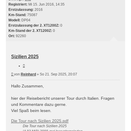
Registriert:
Mi 15. Jun 2016, 14:35
Erstzulassung:
2016
Km-Stand:
75087
Modell:
DP04
Erstzulassung der 2. XT1200Z:
0
Km-Stand der 2. XT1200Z:
0
Ort:
92260
Sizilien 2025
Zitieren
Beitrag
von
Reinhard
»
So 21. Sep 2025, 20:07
Hallo Zusammen,
hier der Reisebericht unserer Tour durch Italien. Fragen
und Kommentare dazu gerne.
Viel Spaß beim lesen.
Die Tour nach Sizilien 2025.pdf
Die Tour nach Sizilien 2025