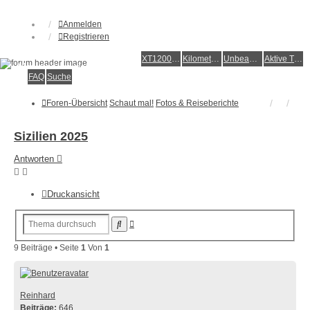
Anmelden
Registrieren
XT1200Z-Forum
XT1200Z-Wiki
Kilometerstatistik
Unbeantwortete Themen
Aktive Themen
Alles rund um die Yamaha XT1200Z Super Ténéré
FAQ
Suche
Foren-Übersicht
Schaut mal!
Fotos & Reiseberichte
Sizilien 2025
Antworten
Druckansicht
Erweiterte
Suche
Suche
9 Beiträge • Seite
1
Von
1
Reinhard
Beiträge:
646