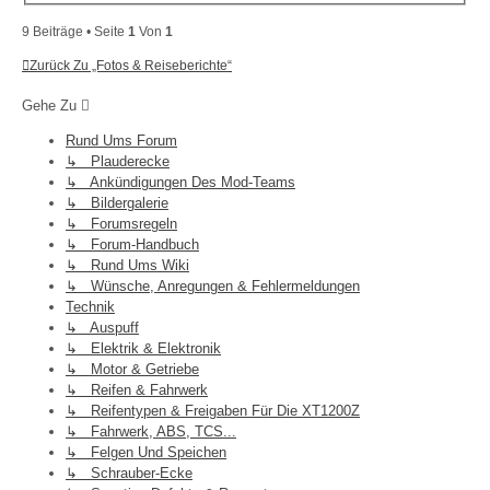
9 Beiträge • Seite
1
Von
1
Zurück Zu „Fotos & Reiseberichte“
Gehe Zu
Rund Ums Forum
↳ Plauderecke
↳ Ankündigungen Des Mod-Teams
↳ Bildergalerie
↳ Forumsregeln
↳ Forum-Handbuch
↳ Rund Ums Wiki
↳ Wünsche, Anregungen & Fehlermeldungen
Technik
↳ Auspuff
↳ Elektrik & Elektronik
↳ Motor & Getriebe
↳ Reifen & Fahrwerk
↳ Reifentypen & Freigaben Für Die XT1200Z
↳ Fahrwerk, ABS, TCS...
↳ Felgen Und Speichen
↳ Schrauber-Ecke