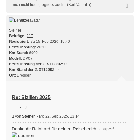
Nach
mich nicht freue, regnet's auch... (Karl Valentin)
oben
Steiner
Beiträge:
217
Registriert:
Sa 15. Feb 2020, 15:40
Erstzulassung:
2020
Km-Stand:
6900
Modell:
DP07
Erstzulassung der 2. XT1200Z:
0
Km-Stand der 2. XT1200Z:
0
Ort:
Dresden
Re: Sizilien 2025
Zitieren
Beitrag
von
Steiner
»
Mo 22. Sep 2025, 13:14
Danke dir Reinhard für deinen Reisebericht - super!