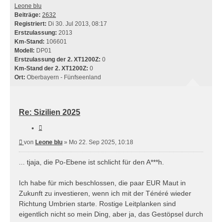
Leone blu
Beiträge:
2632
Registriert:
Di 30. Jul 2013, 08:17
Erstzulassung:
2013
Km-Stand:
106601
Modell:
DP01
Erstzulassung der 2. XT1200Z:
0
Km-Stand der 2. XT1200Z:
0
Ort:
Oberbayern - Fünfseenland
Re: Sizilien 2025
Zitieren
Beitrag
von
Leone blu
»
Mo 22. Sep 2025, 10:18
... tjaja, die Po-Ebene ist schlicht für den A***h.
Ich habe für mich beschlossen, die paar EUR Maut in
Zukunft zu investieren, wenn ich mit der Ténéré wieder
Richtung Umbrien starte. Rostige Leitplanken sind
eigentlich nicht so mein Ding, aber ja, das Gestöpsel durch