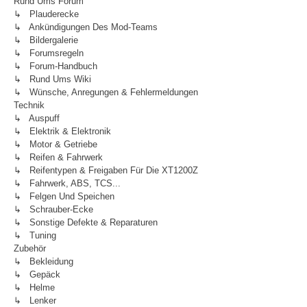
Rund Ums Forum
↳ Plauderecke
↳ Ankündigungen Des Mod-Teams
↳ Bildergalerie
↳ Forumsregeln
↳ Forum-Handbuch
↳ Rund Ums Wiki
↳ Wünsche, Anregungen & Fehlermeldungen
Technik
↳ Auspuff
↳ Elektrik & Elektronik
↳ Motor & Getriebe
↳ Reifen & Fahrwerk
↳ Reifentypen & Freigaben Für Die XT1200Z
↳ Fahrwerk, ABS, TCS...
↳ Felgen Und Speichen
↳ Schrauber-Ecke
↳ Sonstige Defekte & Reparaturen
↳ Tuning
Zubehör
↳ Bekleidung
↳ Gepäck
↳ Helme
↳ Lenker