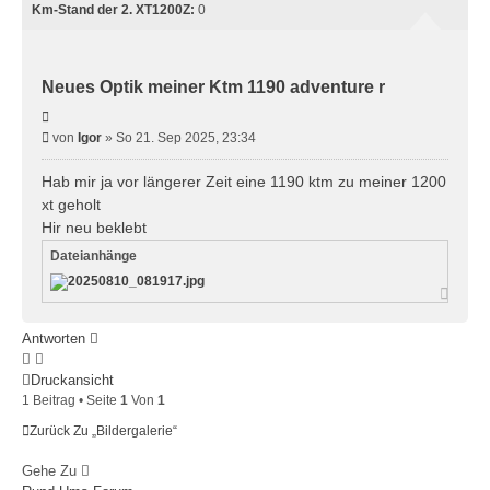
Km-Stand der 2. XT1200Z:
0
Neues Optik meiner Ktm 1190 adventure r
Zitieren
Beitrag
von
Igor
»
So 21. Sep 2025, 23:34
Hab mir ja vor längerer Zeit eine 1190 ktm zu meiner 1200
xt geholt
Hir neu beklebt
Dateianhänge
Nach
oben
Antworten
Druckansicht
1 Beitrag • Seite
1
Von
1
Zurück Zu „Bildergalerie“
Gehe Zu