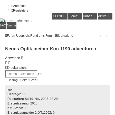
Anmelden
Registrieren
XT1200Z-Forum
XT1200Z-Wiki
Kilometerstatistik
Unbeantwortete Themen
Aktive Themen
Alles rund um die Yamaha XT1200Z Super Ténéré
FAQ
Suche
Foren-Übersicht
Rund ums Forum
Bildergalerie
Neues Optik meiner Ktm 1190 adventure r
Antworten
Druckansicht
Erweiterte
Suche
Suche
1 Beitrag • Seite
1
Von
1
Igor
Beiträge:
11
Registriert:
So 19. Nov 2023, 13:29
Erstzulassung:
2010
Km-Stand:
0
Erstzulassung der 2. XT1200Z:
0