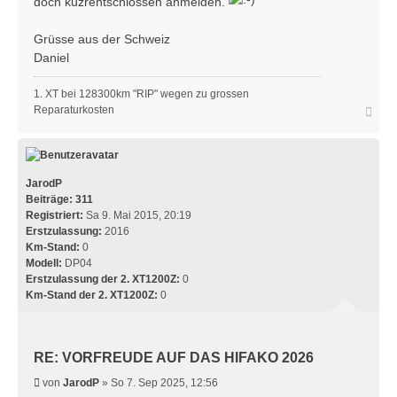
doch kuzrentschlossen anmelden.
Grüsse aus der Schweiz
Daniel
1. XT bei 128300km "RIP" wegen zu grossen
N
Reparaturkosten
a
c
h
o
b
JarodP
e
Beiträge:
311
n
Registriert:
Sa 9. Mai 2015, 20:19
Erstzulassung:
2016
Km-Stand:
0
Modell:
DP04
Erstzulassung der 2. XT1200Z:
0
Km-Stand der 2. XT1200Z:
0
RE: VORFREUDE AUF DAS HIFAKO 2026
B
von
JarodP
»
So 7. Sep 2025, 12:56