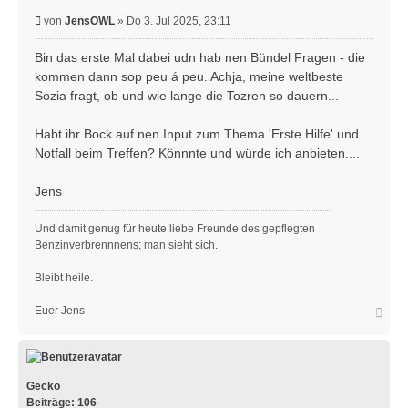
B
von
JensOWL
»
Do 3. Jul 2025, 23:11
e
i
Bin das erste Mal dabei udn hab nen Bündel Fragen - die
t
kommen dann sop peu á peu. Achja, meine weltbeste
r
Sozia fragt, ob und wie lange die Tozren so dauern...
a
g
Habt ihr Bock auf nen Input zum Thema 'Erste Hilfe' und
Notfall beim Treffen? Könnnte und würde ich anbieten....
Jens
Und damit genug für heute liebe Freunde des gepflegten
Benzinverbrennnens; man sieht sich.
Bleibt heile.
N
Euer Jens
a
c
h
o
b
Gecko
e
Beiträge:
106