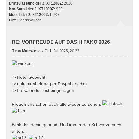
Erstzulassung der 2. XT1200Z:
2020
Km-Stand der 2. XT1200Z:
929
Modell der 2. XT1200Z:
DP07
Ort:
Ergertshausen
RE: VORFREUDE AUF DAS HIFAKO 2026
B
von
Mainwiese
»
Di 1. Jul 2025, 20:37
e
i
t
r
-> Hotel Gebucht
a
-> unkostenbeitrag per Paypal erledigt
g
-> Im Kalender fest eingetragen
Freuen uns schon euch alle wieder zu sehen.
Bleibt bis dahin gesund. Und immer das Schwarze nach
unten...