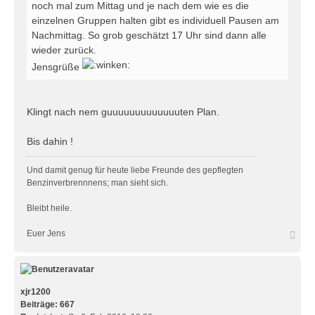
noch mal zum Mittag und je nach dem wie es die
einzelnen Gruppen halten gibt es individuell Pausen am
Nachmittag. So grob geschätzt 17 Uhr sind dann alle
wieder zurück.
Jensgrüße
Klingt nach nem guuuuuuuuuuuuuten Plan.
Bis dahin !
Und damit genug für heute liebe Freunde des gepflegten
Benzinverbrennnens; man sieht sich.
Bleibt heile.
N
Euer Jens
a
c
h
o
b
xjr1200
e
Beiträge:
667
n