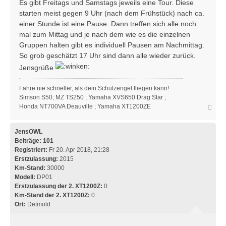
Es gibt Freitags und Samstags jeweils eine Tour. Diese
starten meist gegen 9 Uhr (nach dem Frühstück) nach ca.
einer Stunde ist eine Pause. Dann treffen sich alle noch
mal zum Mittag und je nach dem wie es die einzelnen
Gruppen halten gibt es individuell Pausen am Nachmittag.
So grob geschätzt 17 Uhr sind dann alle wieder zurück.
Jensgrüße
Fahre nie schneller, als dein Schutzengel fliegen kann!
Simson S50; MZ TS250 ; Yamaha XVS650 Drag Star ;
N
Honda NT700VA Deauville ; Yamaha XT1200ZE
a
c
h
JensOWL
o
Beiträge:
101
b
Registriert:
Fr 20. Apr 2018, 21:28
e
Erstzulassung:
2015
n
Km-Stand:
30000
Modell:
DP01
Erstzulassung der 2. XT1200Z:
0
Km-Stand der 2. XT1200Z:
0
Ort:
Detmold