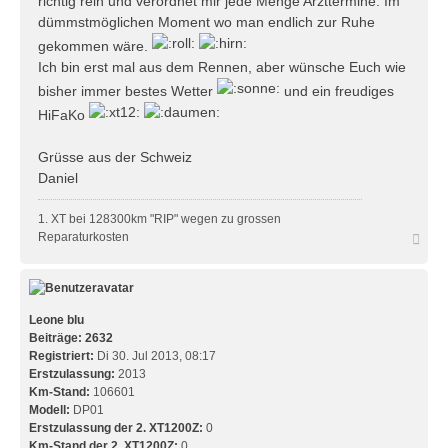
richtig rein und verordnet mir jede Menge Arzttermine. Im
dümmstmöglichen Moment wo man endlich zur Ruhe
gekommen wäre.
Ich bin erst mal aus dem Rennen, aber wünsche Euch wie
bisher immer bestes Wetter
und ein freudiges
HiFaKo
Grüsse aus der Schweiz
Daniel
1. XT bei 128300km "RIP" wegen zu grossen
N
Reparaturkosten
a
c
h
o
b
Leone blu
e
Beiträge:
2632
n
Registriert:
Di 30. Jul 2013, 08:17
Erstzulassung:
2013
Km-Stand:
106601
Modell:
DP01
Erstzulassung der 2. XT1200Z:
0
Km-Stand der 2. XT1200Z:
0