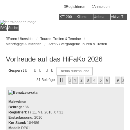
Registrieren
Anmelden
XT1200Z-Forum
XT1200Z-Wiki
Kilometerstatistik
Unbeantwortete Themen
Aktive Themen
Alles rund um die Yamaha XT1200Z Super Ténéré
FAQ
Suche
Foren-Übersicht
Touren, Treffen & Termine
Mehrtägige Ausfahrten
Archiv / vergangene Touren & Treffen
Vorfreude auf das HiFaKo 2026
Suche
Erweiterte Suche
Gesperrt
Seite
4
Von
9
1
2
3
4
5
6
9
Vorherige
Nä
81 Beiträge
…
Mainwiese
Beiträge:
36
Registriert:
Fr 11. Mai 2018, 07:31
Erstzulassung:
2010
Km-Stand:
104486
Modell:
DP01