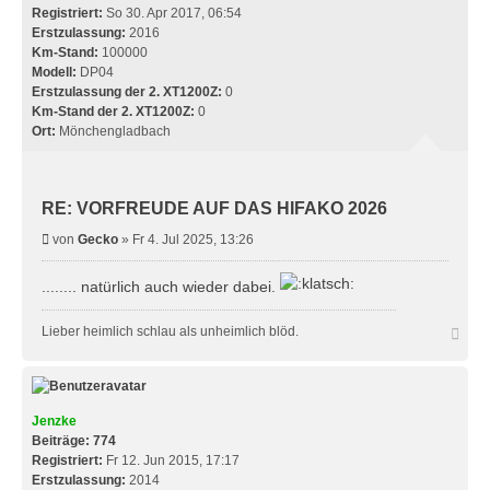
n
Registriert:
So 30. Apr 2017, 06:54
Erstzulassung:
2016
Km-Stand:
100000
Modell:
DP04
Erstzulassung der 2. XT1200Z:
0
Km-Stand der 2. XT1200Z:
0
Ort:
Mönchengladbach
RE: VORFREUDE AUF DAS HIFAKO 2026
B
von
Gecko
»
Fr 4. Jul 2025, 13:26
e
i
........ natürlich auch wieder dabei.
t
r
N
Lieber heimlich schlau als unheimlich blöd.
a
a
g
c
h
o
b
Jenzke
e
Beiträge:
774
n
Registriert:
Fr 12. Jun 2015, 17:17
Erstzulassung:
2014