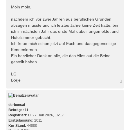
e
i
Moin moin,
t
r
nachdem ich vor zwei Jahren aus beruflichen Gründen
a
absagen musste und ich letztes Jahre keine Zeit hatte, bin
g
ich im nächsten Jahr das erste Mal dabei: angemeldet und
Hotelzimmer gebucht.
Ich freue mich schon jetzt auf Euch und das gegenseitige
Kennenlernen.
Ein herzlicher Dank an alle, die das Alles auf die Beine
gestellt haben.
LG
Börje
N
a
c
h
o
b
derbonsai
e
Beiträge:
11
n
Registriert:
Di 27. Jan 2026, 16:17
Erstzulassung:
2011
Km-Stand:
44000