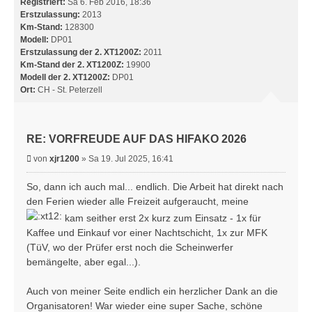
Registriert:
Sa 6. Feb 2016, 18:36
Erstzulassung:
2013
Km-Stand:
128300
Modell:
DP01
Erstzulassung der 2. XT1200Z:
2011
Km-Stand der 2. XT1200Z:
19900
Modell der 2. XT1200Z:
DP01
Ort:
CH - St. Peterzell
RE: VORFREUDE AUF DAS HIFAKO 2026
B
von
xjr1200
»
Sa 19. Jul 2025, 16:41
e
i
So, dann ich auch mal... endlich. Die Arbeit hat direkt nach
t
den Ferien wieder alle Freizeit aufgeraucht, meine
r
kam seither erst 2x kurz zum Einsatz - 1x für
a
Kaffee und Einkauf vor einer Nachtschicht, 1x zur MFK
g
(TüV, wo der Prüfer erst noch die Scheinwerfer
bemängelte, aber egal...).
Auch von meiner Seite endlich ein herzlicher Dank an die
Organisatoren! War wieder eine super Sache, schöne