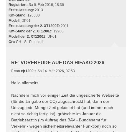
n
Registriert:
Sa 6. Feb 2016, 18:36
Erstzulassung:
2013
Km-Stand:
128300
Modell:
DP01
Erstzulassung der 2. XT1200Z:
2011
Km-Stand der 2. XT1200Z:
19900
Modell der 2. XT1200Z:
DP01
Ort:
CH - St. Peterzell
RE: VORFREUDE AUF DAS HIFAKO 2026
B
von
xjr1200
»
Sa 14. Mär 2026, 07:53
e
i
Hallo allerseits
t
r
Nachdem mich vor einiger Zeit die ungesicherte Webseite
a
(für die Eingabe der CC) abgeschreckt hat, dann der
g
Umzug jede Menge Zeit gekostet hat (und immer noch
nicht so richtig fertig ist), grätschte im Januar die
Betriebsärztin (im Auftrag des BAV - Bundesamt für
Verkehr - wegen sicherheitsrelevanter Funktion) noch so