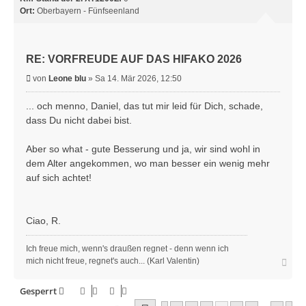
Ort:
Oberbayern - Fünfseenland
RE: VORFREUDE AUF DAS HIFAKO 2026
B
von
Leone blu
»
Sa 14. Mär 2026, 12:50
e
i
... och menno, Daniel, das tut mir leid für Dich, schade,
t
dass Du nicht dabei bist.
r
a
Aber so what - gute Besserung und ja, wir sind wohl in
g
dem Alter angekommen, wo man besser ein wenig mehr
auf sich achtet!
Ciao, R.
Ich freue mich, wenn's draußen regnet - denn wenn ich
N
mich nicht freue, regnet's auch... (Karl Valentin)
a
c
Gesperrt
h
o