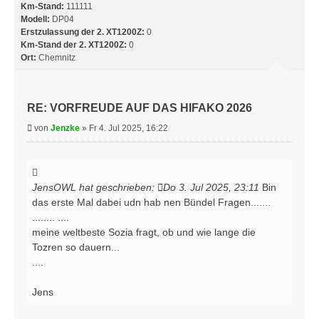
Km-Stand:
111111
Modell:
DP04
Erstzulassung der 2. XT1200Z:
0
Km-Stand der 2. XT1200Z:
0
Ort:
Chemnitz
RE: VORFREUDE AUF DAS HIFAKO 2026
B
von
Jenzke
»
Fr 4. Jul 2025, 16:22
e
i
t
r
JensOWL
hat geschrieben:
Do 3. Jul 2025, 23:11
Bin
a
das erste Mal dabei udn hab nen Bündel Fragen.......
g
........ ....
meine weltbeste Sozia fragt, ob und wie lange die
Tozren so dauern...
....
Jens