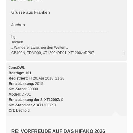
Grüsse aus Franken
Jochen
Lg
Jochen
.. Wanderer zwischen den Welten ..
N
CB400N, TDM900, XT1200zDP01, XT1200zeDP07.
a
c
h
JensOWL
o
Beiträge:
101
b
Registriert:
Fr 20. Apr 2018, 21:28
e
Erstzulassung:
2015
n
Km-Stand:
30000
Modell:
DP01
Erstzulassung der 2. XT1200Z:
0
Km-Stand der 2. XT1200Z:
0
Ort:
Detmold
RE: VORFREUDE AUF DAS HIFAKO 2026