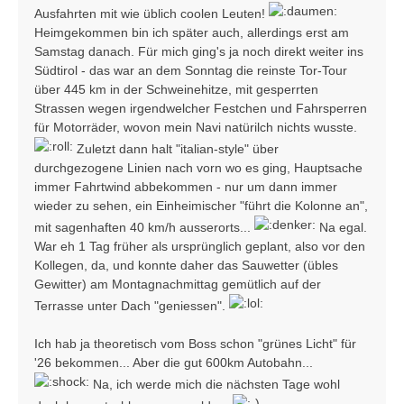
Ausfahrten mit wie üblich coolen Leuten!
Heimgekommen bin ich später auch, allerdings erst am
Samstag danach. Für mich ging's ja noch direkt weiter ins
Südtirol - das war an dem Sonntag die reinste Tor-Tour
über 445 km in der Schweinehitze, mit gesperrten
Strassen wegen irgendwelcher Festchen und Fahrsperren
für Motorräder, wovon mein Navi natürilch nichts wusste.
Zuletzt dann halt "italian-style" über
durchgezogene Linien nach vorn wo es ging, Hauptsache
immer Fahrtwind abbekommen - nur um dann immer
wieder zu sehen, ein Einheimischer "führt die Kolonne an",
mit sagenhaften 40 km/h ausserorts...
Na egal.
War eh 1 Tag früher als ursprünglich geplant, also vor den
Kollegen, da, und konnte daher das Sauwetter (übles
Gewitter) am Montagnachmittag gemütlich auf der
Terrasse unter Dach "geniessen".
Ich hab ja theoretisch vom Boss schon "grünes Licht" für
'26 bekommen... Aber die gut 600km Autobahn...
Na, ich werde mich die nächsten Tage wohl