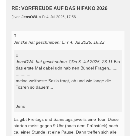
RE: VORFREUDE AUF DAS HIFAKO 2026
B
von
JensOWL
»
Fr 4. Jul 2025, 17:56
e
i
t
r
Jenzke
hat geschrieben:
Fr 4. Jul 2025, 16:22
a
g
JensOWL
hat geschrieben:
Do 3. Jul 2025, 23:11
Bin
das erste Mal dabei udn hab nen Bündel Fragen.......
........ ....
meine weltbeste Sozia fragt, ob und wie lange die
Tozren so dauern...
....
Jens
Es gibt Freitags und Samstags jeweils eine Tour. Diese
starten meist gegen 9 Uhr (nach dem Frühstück) nach
ca. einer Stunde ist eine Pause. Dann treffen sich alle