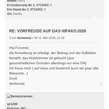
Modell:
DP01
Erstzulassung der 2. XT1200Z:
0
Km-Stand der 2. XT1200Z:
0
Ort:
Hamm
RE: VORFREUDE AUF DAS HIFAKO 2026
B
von
derbonsai
»
Mi 11. Mär 2026, 22:36
e
i
Hej Forumer,
t
die Anmeldung ist erledigt, der Beitrag und der Aufkleber
r
bezahlt, das Hotelzimmer ist gebucht (aus
a
gesundheitlichen Gründen allerdings nur eine ÜN).
g
Ich freue mich ( auf neue und bestimmt auch ein paar alte
Bekannte...)
Gruß
derbonsai
N
a
c
h
o
b
xjr1200
e
Beiträge:
667