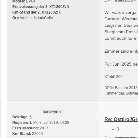
Modell:
DP04
Erstzulassung der 2. XT1200Z:
0
Wir waren vergan
Km-Stand der 2. XT1200Z:
0
Ort:
Adelheidsdorf/Celle
Garage, Werkstat
Liegt nen Steinw
Stiegl vom Fass k
Lohnt auch für e
Zimmer sind einf
Für Juni 2025 ber
XTobi1200
DP04 Baujahr 2015
...immer das Schwar
hanswerner
Beiträge:
6
Re: Osttirol/G
Registriert:
Mo 8. Jul 2019, 14:38
Erstzulassung:
2017
Zitieren
Km-Stand:
21000
Beitrag
von
hanswerner