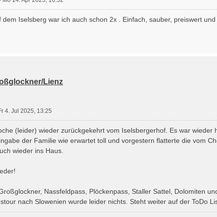
 dem Iselsberg war ich auch schon 2x . Einfach, sauber, preiswert u
roßglockner/Lienz
Fr 4. Jul 2025, 13:25
che (leider) wieder zurückgekehrt vom Iselsbergerhof. Es war wieder he
gabe der Familie wie erwartet toll und vorgestern flatterte die vom Che
uch wieder ins Haus.
eder!
Großglockner, Nassfeldpass, Plöckenpass, Staller Sattel, Dolomiten 
tour nach Slowenien wurde leider nichts. Steht weiter auf der ToDo Lis