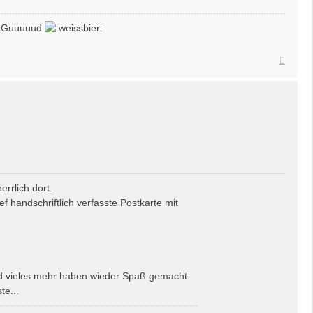
nd Guuuuud
Nach
oben
rrlich dort.
f handschriftlich verfasste Postkarte mit
und vieles mehr haben wieder Spaß gemacht.
te...