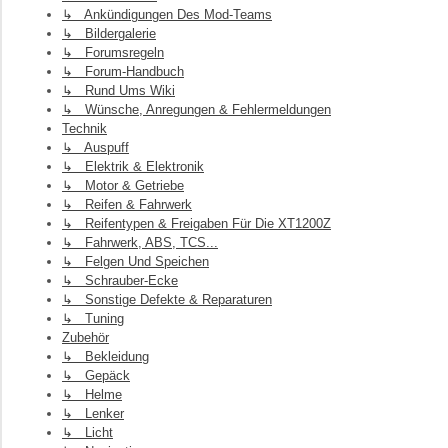
↳ Ankündigungen Des Mod-Teams
↳ Bildergalerie
↳ Forumsregeln
↳ Forum-Handbuch
↳ Rund Ums Wiki
↳ Wünsche, Anregungen & Fehlermeldungen
Technik
↳ Auspuff
↳ Elektrik & Elektronik
↳ Motor & Getriebe
↳ Reifen & Fahrwerk
↳ Reifentypen & Freigaben Für Die XT1200Z
↳ Fahrwerk, ABS, TCS...
↳ Felgen Und Speichen
↳ Schrauber-Ecke
↳ Sonstige Defekte & Reparaturen
↳ Tuning
Zubehör
↳ Bekleidung
↳ Gepäck
↳ Helme
↳ Lenker
↳ Licht