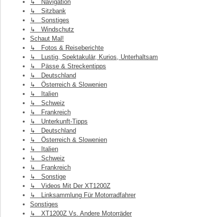
↳ Navigation
↳ Sitzbank
↳ Sonstiges
↳ Windschutz
Schaut Mal!
↳ Fotos & Reiseberichte
↳ Lustig, Spektakulär, Kurios, Unterhaltsam
↳ Pässe & Streckentipps
↳ Deutschland
↳ Österreich & Slowenien
↳ Italien
↳ Schweiz
↳ Frankreich
↳ Unterkunft-Tipps
↳ Deutschland
↳ Österreich & Slowenien
↳ Italien
↳ Schweiz
↳ Frankreich
↳ Sonstige
↳ Videos Mit Der XT1200Z
↳ Linksammlung Für Motorradfahrer
Sonstiges
↳ XT1200Z Vs. Andere Motorräder