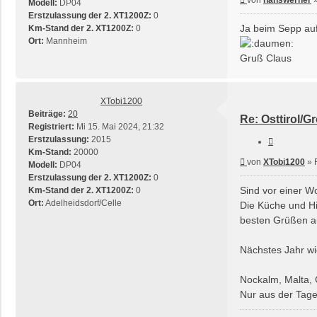
Modell:
DP04
Erstzulassung der 2. XT1200Z:
0
Ja beim Sepp auf
Km-Stand der 2. XT1200Z:
0
Ort:
Mannheim
Gruß Claus
XTobi1200
Beiträge:
20
Re: Osttirol/G
Registriert:
Mi 15. Mai 2024, 21:32
Erstzulassung:
2015
Zitieren
Km-Stand:
20000
Beitrag
von
XTobi1200
»
Modell:
DP04
Erstzulassung der 2. XT1200Z:
0
Sind vor einer Wo
Km-Stand der 2. XT1200Z:
0
Ort:
Adelheidsdorf/Celle
Die Küche und Hin
besten Grüßen a
Nächstes Jahr wi
Nockalm, Malta, 
Nur aus der Tages