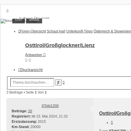
XT1200Z-Forum
FAQ
Suche
Foren-Übersicht
FAQ
Alles rund um die Yamaha XT1200Z Super Ténéré
Suche
Foren-Übersicht
Schaut mal!
Unterkunft-Tipps
Österreich & Slowenien
Unbeantwortete Themen
Aktive Themen
Osttirol/Großglockner/Lienz
Anmelden
Antworten
Registrieren
Druckansicht
Erweiterte
Suche
Suche
3 Beiträge • Seite
1
Von
1
XTobi1200
Beiträge:
20
Osttirol/Großg
Registriert:
Mi 15. Mai 2024, 21:32
Erstzulassung:
2015
Zitieren
Km-Stand:
20000
Beitrag
von
XTobi1200
»