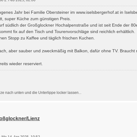
genes Jahr bei Familie Obersteiner im www.iselsbergerhof.at in Iselsbe
t, super Küche zum günstigen Preis.
urf südlich der Großglockner Hochalpenstraße und ist seit Ende der 80e
ommt fix auf den Tisch und Tourenvorschläge sind reichlich erhältlich.
inen Stopp zu Kaffee und täglich frischen Kuchen.
ach, aber sauber und zweckmäßig mit Balkon, dafür ohne TV. Braucht 
eits wieder reserviert.
ze nach unten und die Unterlippe locker lassen...
roßglockner/Lienz
»
Mo 14. Apr 2025, 10:52