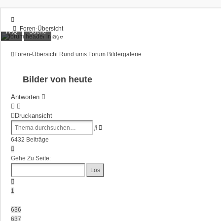
XT1200Z-Forum
Foren-Übersicht
FAQ
Suche
FAQ
Alles rund um die Yamaha XT1200Z Super Ténéré
Suche
Foren-Übersicht
Rund ums Forum
Bildergalerie
Unbeantwortete Themen
Aktive Themen
Anmelden
Bilder von heute
Registrieren
Antworten
Druckansicht
Erweiterte
Suche
Suche
6432 Beiträge
Seite
638
Gehe Zu Seite:
Von
644
Vorherige
1
…
636
637