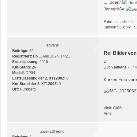
.....oder?
Jensgrüße
Fahre nie schneller,
Simson S50; MZ TS
edvans
Beiträge:
50
Re: Bilder von
Registriert:
Do 1. Aug 2024, 14:21
Zitieren
Erstzulassung:
2016
Beitrag
Km-Stand:
26
von
edvans
»
Fr 
Modell:
DP04
Erstzulassung der 2. XT1200Z:
0
Kurzes Foto vor
Km-Stand der 2. XT1200Z:
0
Ort:
Nürnberg
Viele Grüße
Arne
Zweiradfreund
Beiträge:
8