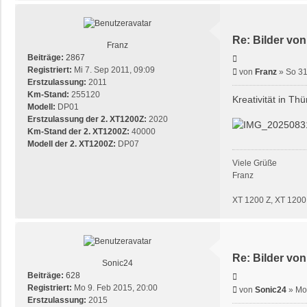
Re: Bilder von
Franz
Beiträge:
2867
Zitieren
Registriert:
Mi 7. Sep 2011, 09:09
Beitrag
von
Franz
»
So 31
Erstzulassung:
2011
Km-Stand:
255120
Kreativität in Th
Modell:
DP01
Erstzulassung der 2. XT1200Z:
2020
Km-Stand der 2. XT1200Z:
40000
Modell der 2. XT1200Z:
DP07
Viele Grüße
Franz
XT 1200 Z, XT 120
Re: Bilder von
Sonic24
Beiträge:
628
Zitieren
Registriert:
Mo 9. Feb 2015, 20:00
Beitrag
von
Sonic24
»
Mo
Erstzulassung:
2015