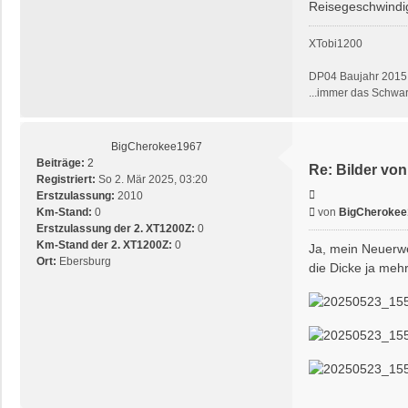
Reisegeschwindig
XTobi1200
DP04 Baujahr 2015
...immer das Schwar
BigCherokee1967
Beiträge:
2
Re: Bilder von
Registriert:
So 2. Mär 2025, 03:20
Zitieren
Erstzulassung:
2010
Beitrag
Km-Stand:
0
von
BigCherokee
Erstzulassung der 2. XT1200Z:
0
Km-Stand der 2. XT1200Z:
0
Ja, mein Neuerwe
Ort:
Ebersburg
die Dicke ja meh