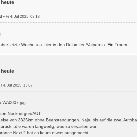
 heute
d
»
Fr 4. Jul 2025, 08:18
 aber letzte Woche u.a. hier in den Dolomiten/Valparola. Ein Traum…
 heute
Fr 4. Jul 2025, 13:07
 den Nockbergen/AUT.
Reise von 3326km ohne Beanstandungen. Naja, bis auf die zwei Autob
rück...die waren langweilig, was zu erwarten war.
urance Next 2 hat es kaum etwas ausgemacht.