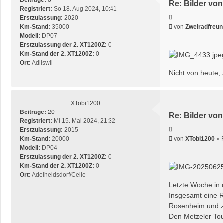
Re: Bilder von
Registriert:
So 18. Aug 2024, 10:41
Zitieren
Erstzulassung:
2020
Beitrag
Km-Stand:
35000
von
Zweiradfreun
Modell:
DP07
Erstzulassung der 2. XT1200Z:
0
Km-Stand der 2. XT1200Z:
0
Ort:
Adliswil
Nicht von heute,
XTobi1200
Beiträge:
20
Re: Bilder von
Registriert:
Mi 15. Mai 2024, 21:32
Zitieren
Erstzulassung:
2015
Beitrag
Km-Stand:
20000
von
XTobi1200
»
Modell:
DP04
Erstzulassung der 2. XT1200Z:
0
Km-Stand der 2. XT1200Z:
0
Ort:
Adelheidsdorf/Celle
Letzte Woche in
Insgesamt eine 
Rosenheim und zu
Den Metzeler To