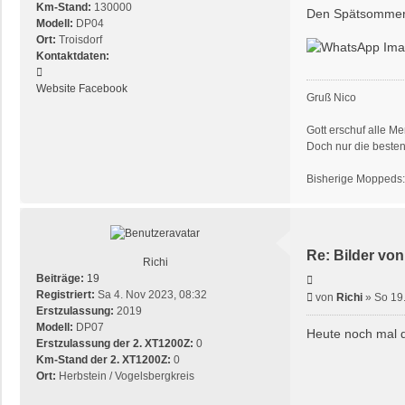
Km-Stand:
130000
Den Spätsommer
Modell:
DP04
Ort:
Troisdorf
Kontaktdaten:
Kontaktdaten
von
Website
Facebook
Gruß Nico
Sonic24
Gott erschuf alle M
Doch nur die beste
Bisherige Moppeds
Re: Bilder von
Richi
Beiträge:
19
Zitieren
Registriert:
Sa 4. Nov 2023, 08:32
Beitrag
von
Richi
»
So 19.
Erstzulassung:
2019
Modell:
DP07
Heute noch mal 
Erstzulassung der 2. XT1200Z:
0
Km-Stand der 2. XT1200Z:
0
Ort:
Herbstein / Vogelsbergkreis