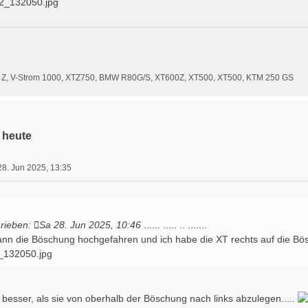
0 Z, V-Strom 1000, XTZ750, BMW R80G/S, XT600Z, XT500, XT500, KTM 250 GS
 heute
28. Jun 2025, 13:35
rieben:
Sa 28. Jun 2025, 10:46
...... ..... .. .......
dann die Böschung hochgefahren und ich habe die XT rechts auf die Bö
132050.jpg
besser, als sie von oberhalb der Böschung nach links abzulegen.....