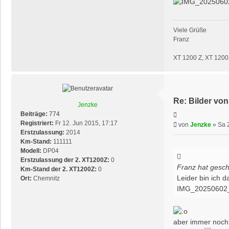
Viele Grüße
Franz
XT 1200 Z, XT 120
Re: Bilder von
Jenzke
Beiträge:
774
Zitieren
Registriert:
Fr 12. Jun 2015, 17:17
Beitrag
von
Jenzke
»
Sa 
Erstzulassung:
2014
Km-Stand:
111111
Modell:
DP04
Erstzulassung der 2. XT1200Z:
0
Franz
hat gesch
Km-Stand der 2. XT1200Z:
0
Leider bin ich 
Ort:
Chemnitz
IMG_20250602_
aber immer noch 