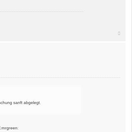
Nach
oben
schung sanft abgelegt.