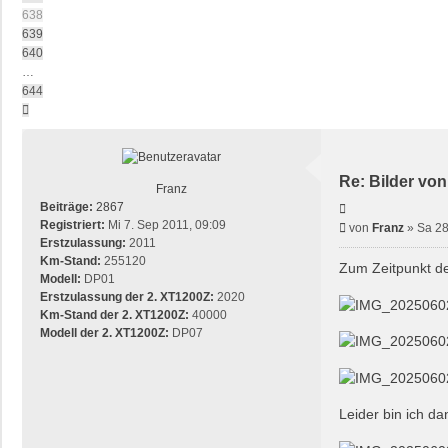
638
639
640
…
644
Nächste
Re: Bilder von
Franz
Beiträge:
2867
Zitieren
Registriert:
Mi 7. Sep 2011, 09:09
Beitrag
von
Franz
»
Sa 28
Erstzulassung:
2011
Km-Stand:
255120
Zum Zeitpunkt de
Modell:
DP01
Erstzulassung der 2. XT1200Z:
2020
Km-Stand der 2. XT1200Z:
40000
Modell der 2. XT1200Z:
DP07
Leider bin ich d