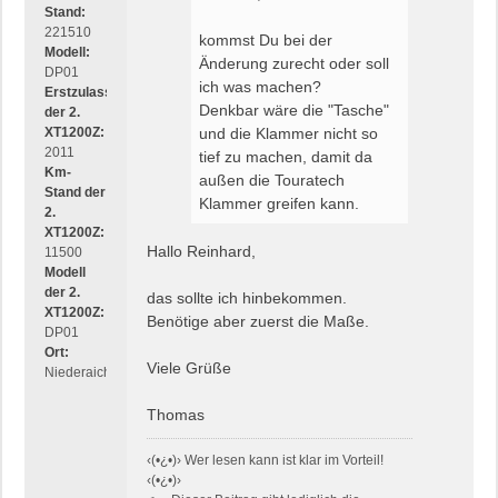
Stand:
221510
kommst Du bei der
Modell:
Änderung zurecht oder soll
DP01
ich was machen?
Erstzulassung
Denkbar wäre die "Tasche"
der 2.
XT1200Z:
und die Klammer nicht so
2011
tief zu machen, damit da
Km-
außen die Touratech
Stand der
Klammer greifen kann.
2.
XT1200Z:
Hallo Reinhard,
11500
Modell
der 2.
das sollte ich hinbekommen.
XT1200Z:
Benötige aber zuerst die Maße.
DP01
Ort:
Viele Grüße
Niederaichbach
Thomas
‹(•¿•)› Wer lesen kann ist klar im Vorteil!
‹(•¿•)›