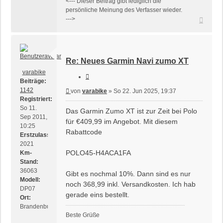
<--- Dieser Beitrag gibt lediglich die
persönliche Meinung des Verfasser wieder.
Nach
--->
oben
Re: Neues Garmin Navi zumo XT
varabike
Zitieren
Beiträge:
1142
Beitrag
von
varabike
»
So 22. Jun 2025, 19:37
Registriert:
So 11.
Das Garmin Zumo XT ist zur Zeit bei Polo
Sep 2011,
für €409,99 im Angebot. Mit diesem
10:25
Rabattcode
Erstzulassung:
2021
POLO45-H4ACA1FA
Km-
Stand:
36063
Gibt es nochmal 10%. Dann sind es nur
Modell:
noch 368,99 inkl. Versandkosten. Ich hab
DP07
gerade eins bestellt.
Ort:
Brandenburg
Beste Grüße