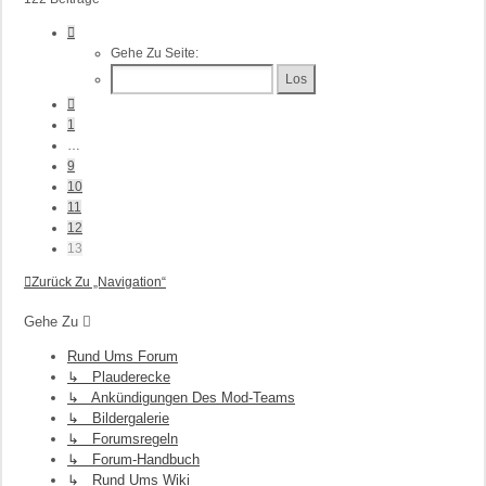
Seite
13
Gehe Zu Seite:
Von
13
Vorherige
1
…
9
10
11
12
13
Zurück Zu „Navigation“
Gehe Zu
Rund Ums Forum
↳ Plauderecke
↳ Ankündigungen Des Mod-Teams
↳ Bildergalerie
↳ Forumsregeln
↳ Forum-Handbuch
↳ Rund Ums Wiki