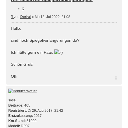
Zitieren
Beitrag
von
Derhai
»
Mo 18. Jul 2022, 21:08
Hallo,
sind noch Spiegelverlängerungen da?
Ich hätte gern ein Paar.
Schön Gruß
Olli
Nach
oben
söse
Beiträge:
465
Registriert:
Di 29. Aug 2017, 21:42
Erstzulassung:
2017
Km-Stand:
51000
Modell:
DP07