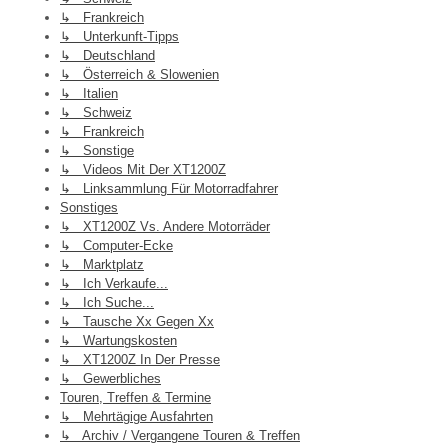
↳ Frankreich
↳ Unterkunft-Tipps
↳ Deutschland
↳ Österreich & Slowenien
↳ Italien
↳ Schweiz
↳ Frankreich
↳ Sonstige
↳ Videos Mit Der XT1200Z
↳ Linksammlung Für Motorradfahrer
Sonstiges
↳ XT1200Z Vs. Andere Motorräder
↳ Computer-Ecke
↳ Marktplatz
↳ Ich Verkaufe...
↳ Ich Suche...
↳ Tausche Xx Gegen Xx
↳ Wartungskosten
↳ XT1200Z In Der Presse
↳ Gewerbliches
Touren, Treffen & Termine
↳ Mehrtägige Ausfahrten
↳ Archiv / Vergangene Touren & Treffen