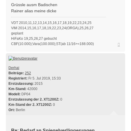
Grüssle ausm Badischen
Rainer alias meine dicke
VDT 2010,11,12,13,14,15,16,17,18,19,22,23,24,25
VIM 2014,15,16,17,18,19,22,23,24(ORGA),25,26,27
geplant
HiFaKo 19,25,26,27 gebucht
Nach
CBF(10.000);Vara(100.000);ST(ab 11/16>=188.000)
oben
Derhai
Beiträge:
252
Registriert:
Fr 5. Jul 2019, 15:33
Erstzulassung:
2015
Km-Stand:
42000
Modell:
DP04
Erstzulassung der 2. XT1200Z:
0
Km-Stand der 2. XT1200Z:
0
Ort:
Berlin
Re: Bedarf an Spiegelverlängerungen