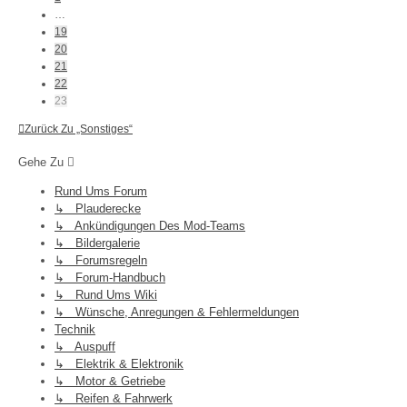
…
19
20
21
22
23
Zurück Zu „Sonstiges“
Gehe Zu
Rund Ums Forum
↳ Plauderecke
↳ Ankündigungen Des Mod-Teams
↳ Bildergalerie
↳ Forumsregeln
↳ Forum-Handbuch
↳ Rund Ums Wiki
↳ Wünsche, Anregungen & Fehlermeldungen
Technik
↳ Auspuff
↳ Elektrik & Elektronik
↳ Motor & Getriebe
↳ Reifen & Fahrwerk