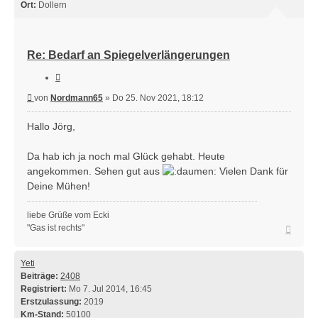
Ort:
Dollern
Re: Bedarf an Spiegelverlängerungen
Zitieren
Beitrag
von
Nordmann65
»
Do 25. Nov 2021, 18:12
Hallo Jörg,
Da hab ich ja noch mal Glück gehabt. Heute
angekommen. Sehen gut aus
Vielen Dank für
Deine Mühen!
liebe Grüße vom Ecki
Nach
"Gas ist rechts"
oben
Yeti
Beiträge:
2408
Registriert:
Mo 7. Jul 2014, 16:45
Erstzulassung:
2019
Km-Stand:
50100