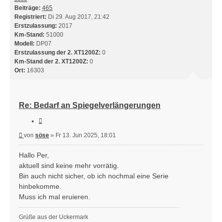
Beiträge:
465
Registriert:
Di 29. Aug 2017, 21:42
Erstzulassung:
2017
Km-Stand:
51000
Modell:
DP07
Erstzulassung der 2. XT1200Z:
0
Km-Stand der 2. XT1200Z:
0
Ort:
16303
Re: Bedarf an Spiegelverlängerungen
Zitieren
Beitrag
von
söse
»
Fr 13. Jun 2025, 18:01
Hallo Per,
aktuell sind keine mehr vorrätig.
Bin auch nicht sicher, ob ich nochmal eine Serie
hinbekomme.
Muss ich mal eruieren.
Grüße aus der Uckermark