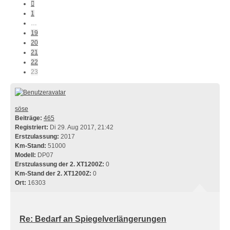
Vorherige
1
…
19
20
21
22
23
söse
Beiträge:
465
Registriert:
Di 29. Aug 2017, 21:42
Erstzulassung:
2017
Km-Stand:
51000
Modell:
DP07
Erstzulassung der 2. XT1200Z:
0
Km-Stand der 2. XT1200Z:
0
Ort:
16303
Re: Bedarf an Spiegelverlängerungen