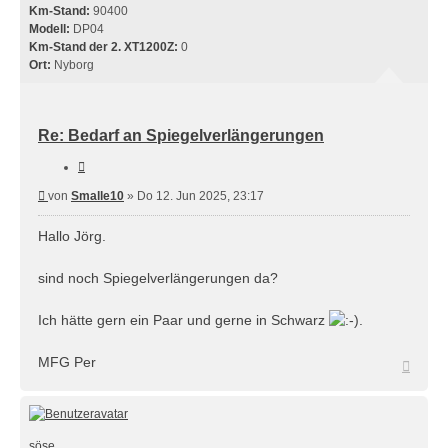
Km-Stand:
90400
Modell:
DP04
Km-Stand der 2. XT1200Z:
0
Ort:
Nyborg
Re: Bedarf an Spiegelverlängerungen
Zitieren
Beitrag
von
Smalle10
»
Do 12. Jun 2025, 23:17
Hallo Jörg.
sind noch Spiegelverlängerungen da?
Ich hätte gern ein Paar und gerne in Schwarz
.
MFG Per
Nach
oben
söse