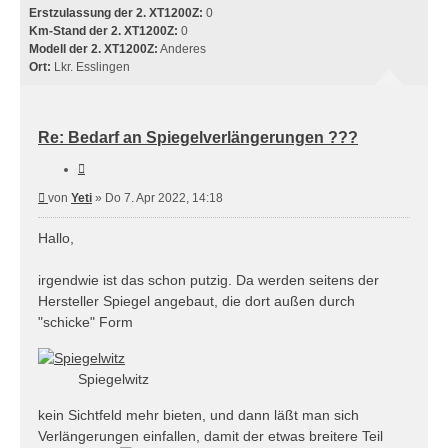
Erstzulassung der 2. XT1200Z:
0
Km-Stand der 2. XT1200Z:
0
Modell der 2. XT1200Z:
Anderes
Ort:
Lkr. Esslingen
Re: Bedarf an Spiegelverlängerungen ???
Zitieren
Beitrag
von
Yeti
»
Do 7. Apr 2022, 14:18
Hallo,
irgendwie ist das schon putzig. Da werden seitens der
Hersteller Spiegel angebaut, die dort außen durch
"schicke" Form
Spiegelwitz
kein Sichtfeld mehr bieten, und dann läßt man sich
Verlängerungen einfallen, damit der etwas breitere Teil