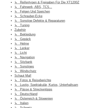
↳ Reifentypen & Freigaben Für Die XT1200Z
↳ Fahrwerk, ABS, TCS...
↳ Felgen Und Speichen
↳ Schrauber-Ecke
↳ Sonstige Defekte & Reparaturen
↳ Tuning
Zubehör
↳ Bekleidung
↳ Gepäck
↳ Helme
↳ Lenker
↳ Licht
↳ Navigation
↳ Sitzbank
↳ Sonstiges
↳ Windschutz
Schaut Mal!
↳ Fotos & Reiseberichte
↳ Lustig, Spektakulär, Kurios, Unterhaltsam
↳ Pässe & Streckentipps
↳ Deutschland
↳ Österreich & Slowenien
↳ Italien
↳ Schweiz