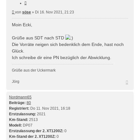
Zitieren
Beitrag
von
söse
»
Di 16. Nov 2021, 21:23
Moin Ecki,
Grüße aus SDT nach STD
Die Vorräte neigen sich bedenklich dem Ende, hast noch
Glück.
Ich schreibe dir eine PN bezüglich der Abwicklung.
Grüße aus der Uckermark
Nach
Jörg
oben
Nordmann65
Beiträge:
80
Registriert:
Do 11. Nov 2021, 16:18
Erstzulassung:
2021
Km-Stand:
2513
Modell:
DP07
Erstzulassung der 2. XT1200Z:
0
Km-Stand der 2. XT1200Z:
0