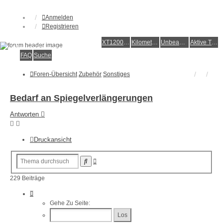
Anmelden
Registrieren
XT1200Z-Forum
XT1200Z-Wiki
Kilometerstatistik
Unbeantwortete Themen
Aktive Themen
Alles rund um die Yamaha XT1200Z Super Ténéré
FAQ
Suche
Foren-Übersicht
Zubehör
Sonstiges
Bedarf an Spiegelverlängerungen
Antworten
Druckansicht
Erweiterte
Suche
Suche
229 Beiträge
Seite
23
Gehe Zu Seite:
Von
23