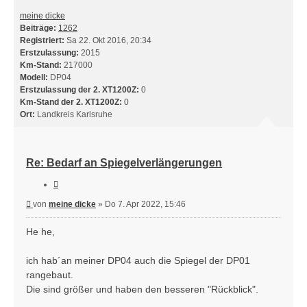
meine dicke
Beiträge:
1262
Registriert:
Sa 22. Okt 2016, 20:34
Erstzulassung:
2015
Km-Stand:
217000
Modell:
DP04
Erstzulassung der 2. XT1200Z:
0
Km-Stand der 2. XT1200Z:
0
Ort:
Landkreis Karlsruhe
Re: Bedarf an Spiegelverlängerungen
Zitieren
Beitrag
von
meine dicke
»
Do 7. Apr 2022, 15:46
He he,
ich hab´an meiner DP04 auch die Spiegel der DP01
rangebaut.
Die sind größer und haben den besseren "Rückblick".