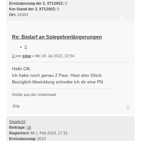
Erstzulassung der 2. XT1200Z:
0
Km-Stand der 2. XT1200Z:
0
Ort:
16303
Re: Bedarf an Spiegelverlängerungen
Zitieren
Beitrag
von
söse
»
Mo 18. Jul 2022, 22:54
Hallo Olli,
ich habe noch genau 2 Paar. Hast also Glück.
Bezüglich Abwicklung schreibe ich dir eine PN.
Grüße aus der Uckermark
Nach
Jörg
oben
Smalle10
Beiträge:
16
Registriert:
Mi 1. Feb 2023, 17:31
Erstzulassung:
2015