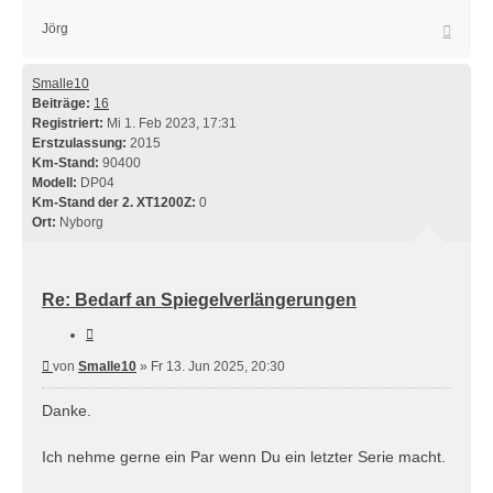
Nach
Jörg
oben
Smalle10
Beiträge:
16
Registriert:
Mi 1. Feb 2023, 17:31
Erstzulassung:
2015
Km-Stand:
90400
Modell:
DP04
Km-Stand der 2. XT1200Z:
0
Ort:
Nyborg
Re: Bedarf an Spiegelverlängerungen
Zitieren
Beitrag
von
Smalle10
»
Fr 13. Jun 2025, 20:30
Danke.
Ich nehme gerne ein Par wenn Du ein letzter Serie macht.