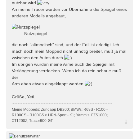
nutzbar wird
.
An meine Tracer wurden vor Übernahme die Spiegel eines
anderen Modells angebaut,
Nutzspiegel
die noch "altmodisch" sind, und der Fall ist erledigt. Ich
mach doch mein Mopped nicht unnötig breiter, muß ja mal
zwischen den Autos durch
.
Im übrigen würden meine Arme auch die Spiegel mit
Verlängerung verdecken. Wenn ich da rein schaue muß
der
Arm eben etwas eingeklappt werden
.
Grüße, Yeti.
Meine Moppeds: Zündapp DB200; BMWs: R69S - R100 -
R100CS - R100GS > HPN-Sport - K1; Yammis: FZS1000;
Nach
XT1200Z; Tracer900-GT
oben