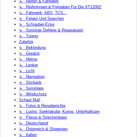
↳ Reifen & Fahrwerk
↳ Reifentypen & Freigaben Für Die XT1200Z
↳ Fahrwerk, ABS, TCS...
↳ Felgen Und Speichen
↳ Schrauber-Ecke
↳ Sonstige Defekte & Reparaturen
↳ Tuning
Zubehör
↳ Bekleidung
↳ Gepäck
↳ Helme
↳ Lenker
↳ Licht
↳ Navigation
↳ Sitzbank
↳ Sonstiges
↳ Windschutz
Schaut Mal!
↳ Fotos & Reiseberichte
↳ Lustig, Spektakulär, Kurios, Unterhaltsam
↳ Pässe & Streckentipps
↳ Deutschland
↳ Österreich & Slowenien
↳ Italien