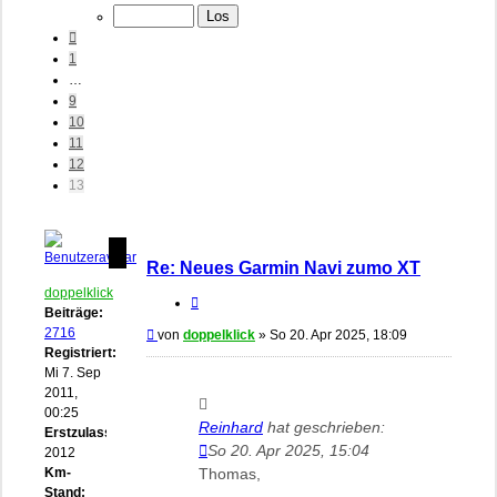
Von
13
Vorherige
1
…
9
10
11
12
13
Re: Neues Garmin Navi zumo XT
doppelklick
Zitieren
Beiträge:
2716
Beitrag
von
doppelklick
»
So 20. Apr 2025, 18:09
Registriert:
Mi 7. Sep
2011,
00:25
Reinhard
hat geschrieben:
Erstzulassung:
So 20. Apr 2025, 15:04
2012
Km-
Thomas,
Stand: