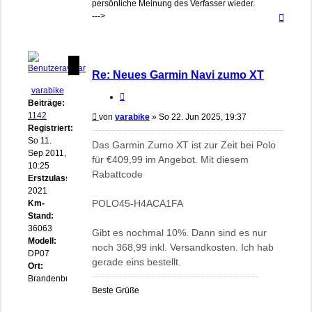
persönliche Meinung des Verfasser wieder.
Nach
--->
oben
Re: Neues Garmin Navi zumo XT
varabike
Zitieren
Beiträge:
1142
Beitrag
von
varabike
»
So 22. Jun 2025, 19:37
Registriert:
So 11.
Das Garmin Zumo XT ist zur Zeit bei Polo
Sep 2011,
für €409,99 im Angebot. Mit diesem
10:25
Rabattcode
Erstzulassung:
2021
POLO45-H4ACA1FA
Km-
Stand:
36063
Gibt es nochmal 10%. Dann sind es nur
Modell:
noch 368,99 inkl. Versandkosten. Ich hab
DP07
gerade eins bestellt.
Ort:
Brandenburg
Beste Grüße