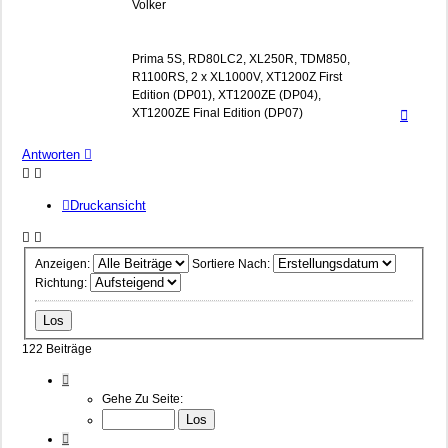
Volker
Prima 5S, RD80LC2, XL250R, TDM850,
R1100RS, 2 x XL1000V, XT1200Z First
Edition (DP01), XT1200ZE (DP04),
Nach
XT1200ZE Final Edition (DP07)
oben
Antworten
Druckansicht
Anzeigen:
Sortiere Nach:
Richtung:
122 Beiträge
Seite
13
Gehe Zu Seite:
Von
13
Vorherige