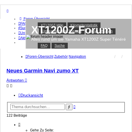
Foren-Übersicht
FAQ
XT1200Z-Wiki
Kilometerstatistik
XT1200Z-Forum
Suche
Unbeantwortete Themen
Aktive Themen
Unbeantwortete Themen
Aktive Themen
Alles rund um die Yamaha XT1200Z Super Ténéré
FAQ
Suche
Anmelden
Registrieren
Foren-Übersicht
Zubehör
Navigation
Neues Garmin Navi zumo XT
Antworten
Druckansicht
Erweiterte
Suche
Suche
122 Beiträge
Seite
13
Gehe Zu Seite: