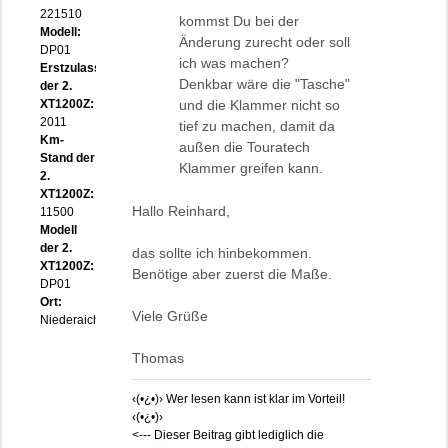
221510
kommst Du bei der
Modell:
Änderung zurecht oder soll
DP01
ich was machen?
Erstzulassung
Denkbar wäre die "Tasche"
der 2.
XT1200Z:
und die Klammer nicht so
2011
tief zu machen, damit da
Km-
außen die Touratech
Stand der
Klammer greifen kann.
2.
XT1200Z:
Hallo Reinhard,
11500
Modell
der 2.
das sollte ich hinbekommen.
XT1200Z:
Benötige aber zuerst die Maße.
DP01
Ort:
Viele Grüße
Niederaichbach
Thomas
‹(•¿•)› Wer lesen kann ist klar im Vorteil!
‹(•¿•)›
<--- Dieser Beitrag gibt lediglich die