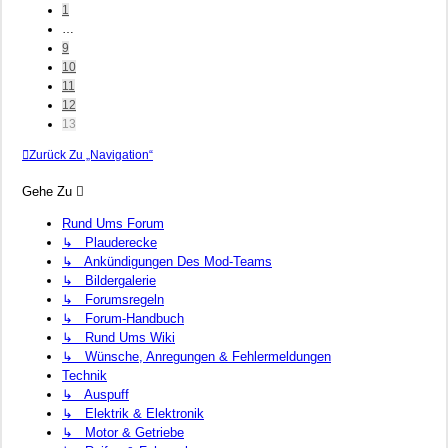
1
…
9
10
11
12
13
Zurück Zu „Navigation“
Gehe Zu
Rund Ums Forum
↳ Plauderecke
↳ Ankündigungen Des Mod-Teams
↳ Bildergalerie
↳ Forumsregeln
↳ Forum-Handbuch
↳ Rund Ums Wiki
↳ Wünsche, Anregungen & Fehlermeldungen
Technik
↳ Auspuff
↳ Elektrik & Elektronik
↳ Motor & Getriebe