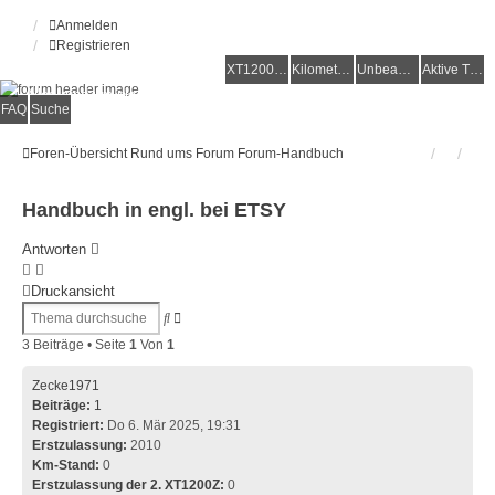
Anmelden
Registrieren
XT1200Z-Forum
XT1200Z-Wiki
Kilometerstatistik
Unbeantwortete Themen
Aktive Themen
Alles rund um die Yamaha XT1200Z Super Ténéré
FAQ
Suche
Foren-Übersicht
Rund ums Forum
Forum-Handbuch
Handbuch in engl. bei ETSY
Antworten
Druckansicht
Erweiterte
Suche
Suche
3 Beiträge • Seite
1
Von
1
Zecke1971
Beiträge:
1
Registriert:
Do 6. Mär 2025, 19:31
Erstzulassung:
2010
Km-Stand:
0
Erstzulassung der 2. XT1200Z:
0