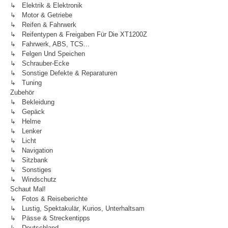
↳ Elektrik & Elektronik
↳ Motor & Getriebe
↳ Reifen & Fahrwerk
↳ Reifentypen & Freigaben Für Die XT1200Z
↳ Fahrwerk, ABS, TCS...
↳ Felgen Und Speichen
↳ Schrauber-Ecke
↳ Sonstige Defekte & Reparaturen
↳ Tuning
Zubehör
↳ Bekleidung
↳ Gepäck
↳ Helme
↳ Lenker
↳ Licht
↳ Navigation
↳ Sitzbank
↳ Sonstiges
↳ Windschutz
Schaut Mal!
↳ Fotos & Reiseberichte
↳ Lustig, Spektakulär, Kurios, Unterhaltsam
↳ Pässe & Streckentipps
↳ Deutschland