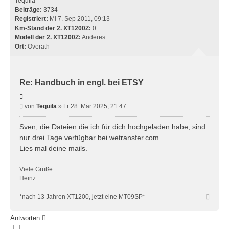
Tequila
Beiträge:
3734
Registriert:
Mi 7. Sep 2011, 09:13
Km-Stand der 2. XT1200Z:
0
Modell der 2. XT1200Z:
Anderes
Ort:
Overath
Re: Handbuch in engl. bei ETSY
Zitieren
Beitrag
von
Tequila
»
Fr 28. Mär 2025, 21:47
Sven, die Dateien die ich für dich hochgeladen habe, sind
nur drei Tage verfügbar bei wetransfer.com
Lies mal deine mails.
Viele Grüße
Heinz
Nach
*nach 13 Jahren XT1200, jetzt eine MT09SP*
oben
Antworten