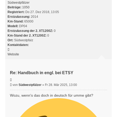
Südwestpfälzer
Beiträge:
1050
Registriert:
Do 27. Dez 2018, 13:05
Erstzulassung:
2014
Km-Stand:
65000
Modell:
DP04
Erstzulassung der 2. XT1200Z:
0
Km-Stand der 2. XT1200Z:
0
Ort:
Südwestpfalz
Kontaktdaten:
Kontaktdaten
von
Website
Südwestpfälzer
Re: Handbuch in engl. bei ETSY
Zitieren
Beitrag
von
Südwestpfälzer
»
Fr 28. Mär 2025, 13:00
Wozu, wenn's das doch in deutsch für umme gibt?