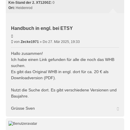
Km-Stand der 2. XT1200Z:
0
Ort:
Heidenrod
Handbuch in engl. bei ETSY
Zitieren
Beitrag
von
Zecke1971
»
Do 27. Mär 2025, 19:33
Hallo zusammen!
Ich habe einen Link gefunden für alle die noch das WHB
suchen.
Es gibt das Original WHB in engl. dort für ca. 20 € als
Downloadversion (PDF).
Nutzt die Suche dort. Es gibt verschiedene Versionen und
Baujahre.
Grüsse Sven
Nach
oben