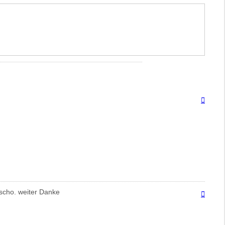
Nach
oben
r scho. weiter Danke
Nach
oben