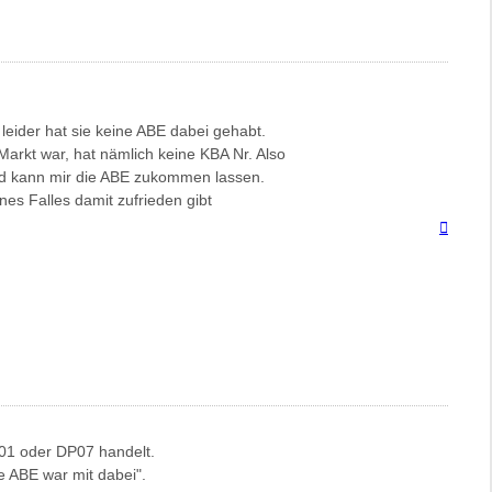
eider hat sie keine ABE dabei gehabt.
 Markt war, hat nämlich keine KBA Nr. Also
 und kann mir die ABE zukommen lassen.
nes Falles damit zufrieden gibt
Nach
oben
DP01 oder DP07 handelt.
ie ABE war mit dabei".