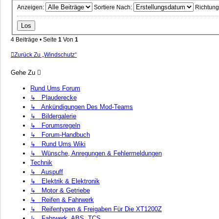
Anzeigen:
Sortiere Nach:
Richtung
4 Beiträge • Seite
1
Von
1
Zurück Zu „Windschutz“
Gehe Zu
Rund Ums Forum
↳ Plauderecke
↳ Ankündigungen Des Mod-Teams
↳ Bildergalerie
↳ Forumsregeln
↳ Forum-Handbuch
↳ Rund Ums Wiki
↳ Wünsche, Anregungen & Fehlermeldungen
Technik
↳ Auspuff
↳ Elektrik & Elektronik
↳ Motor & Getriebe
↳ Reifen & Fahrwerk
↳ Reifentypen & Freigaben Für Die XT1200Z
↳ Fahrwerk, ABS, TCS...