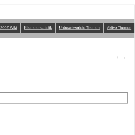
200Z-Wiki
Kilometerstatistik
Unbeantwortete Themen
Aktive Themen