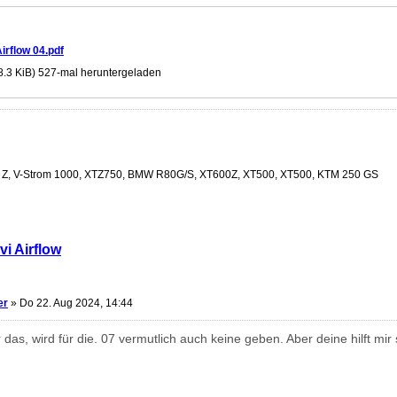
irflow 04.pdf
8.3 KiB) 527-mal heruntergeladen
0 Z, V-Strom 1000, XTZ750, BMW R80G/S, XT600Z, XT500, XT500, KTM 250 GS
vi Airflow
er
»
Do 22. Aug 2024, 14:44
 das, wird für die. 07 vermutlich auch keine geben. Aber deine hilft mi