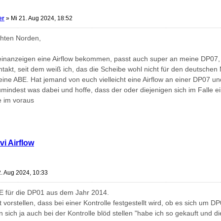
er
»
Mi 21. Aug 2024, 18:52
hten Norden,
einanzeigen eine Airflow bekommen, passt auch super an meine DP07, l
ntakt, seit dem weiß ich, das die Scheibe wohl nicht für den deutschen
 keine ABE. Hat jemand von euch vielleicht eine Airflow an einer DP07
indest was dabei und hoffe, dass der oder diejenigen sich im Falle ei
 im voraus
vi Airflow
. Aug 2024, 10:33
E für die DP01 aus dem Jahr 2014.
t vorstellen, dass bei einer Kontrolle festgestellt wird, ob es sich um 
sich ja auch bei der Kontrolle blöd stellen "habe ich so gekauft und d