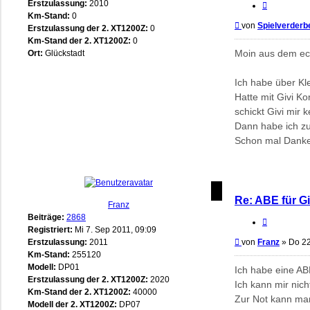
Erstzulassung:
2010
Zitieren
Km-Stand:
0
Beitrag
von
Spielverderb
Erstzulassung der 2. XT1200Z:
0
Km-Stand der 2. XT1200Z:
0
Moin aus dem ec
Ort:
Glückstadt
Ich habe über Kl
Hatte mit Givi Ko
schickt Givi mir
Dann habe ich zum
Schon mal Danke
Re: ABE für Gi
Franz
Beiträge:
2868
Zitieren
Registriert:
Mi 7. Sep 2011, 09:09
Beitrag
Erstzulassung:
2011
von
Franz
»
Do 22
Km-Stand:
255120
Modell:
DP01
Ich habe eine AB
Erstzulassung der 2. XT1200Z:
2020
Ich kann mir nich
Km-Stand der 2. XT1200Z:
40000
Zur Not kann man 
Modell der 2. XT1200Z:
DP07