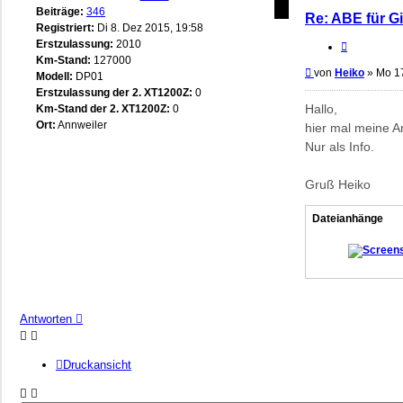
Beiträge:
346
Re: ABE für Gi
Registriert:
Di 8. Dez 2015, 19:58
Erstzulassung:
2010
Zitieren
Km-Stand:
127000
Beitrag
von
Heiko
»
Mo 17
Modell:
DP01
Erstzulassung der 2. XT1200Z:
0
Hallo,
Km-Stand der 2. XT1200Z:
0
Ort:
Annweiler
hier mal meine An
Nur als Info.
Gruß Heiko
Dateianhänge
Antworten
Druckansicht