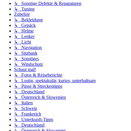
↳ Sonstige Defekte & Reparaturen
↳ Tuning
Zubehör
↳ Bekleidung
↳ Gepäck
↳ Helme
↳ Lenker
↳ Licht
↳ Navigation
↳ Sitzbank
↳ Sonstiges
↳ Windschutz
Schaut mal!
↳ Fotos & Reiseberichte
↳ Lustig, spektakulär, kurios, unterhaltsam
↳ Pässe & Streckentipps
↳ Deutschland
↳ Österreich & Slowenien
↳ Italien
↳ Schweiz
↳ Frankreich
↳ Unterkunft-Tipps
↳ Deutschland
↳ Österreich & Slowenien