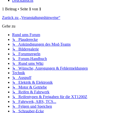
Druckansicht
1 Beitrag • Seite
1
von
1
Zurück zu „Veranstaltungshinweise“
Gehe zu
Rund ums Forum
↳ Plauderecke
↳ Ankündigungen des Mod-Teams
↳ Bildergalerie
↳ Forumsregeln
↳ Forum-Handbuch
↳ Rund ums Wiki
↳ Wünsche, Anregungen & Fehlermeldungen
Technik
↳ Auspuff
↳ Elektrik & Elektronik
↳ Motor & Getriebe
↳ Reifen & Fahrwerk
↳ Reifentypen & Freigaben für die XT1200Z
↳ Fahrwerk, ABS, TCS...
↳ Felgen und Speichen
↳ Schrauber-Ecke