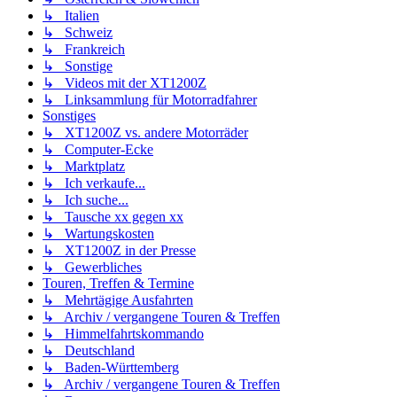
↳ Italien
↳ Schweiz
↳ Frankreich
↳ Sonstige
↳ Videos mit der XT1200Z
↳ Linksammlung für Motorradfahrer
Sonstiges
↳ XT1200Z vs. andere Motorräder
↳ Computer-Ecke
↳ Marktplatz
↳ Ich verkaufe...
↳ Ich suche...
↳ Tausche xx gegen xx
↳ Wartungskosten
↳ XT1200Z in der Presse
↳ Gewerbliches
Touren, Treffen & Termine
↳ Mehrtägige Ausfahrten
↳ Archiv / vergangene Touren & Treffen
↳ Himmelfahrtskommando
↳ Deutschland
↳ Baden-Württemberg
↳ Archiv / vergangene Touren & Treffen