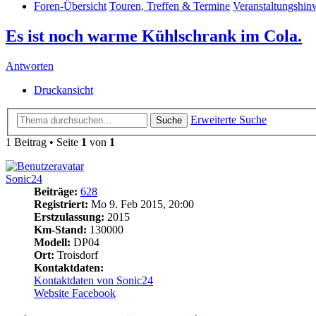
Foren-Übersicht
Touren, Treffen & Termine
Veranstaltungshin
Es ist noch warme Kühlschrank im Cola.
Antworten
Druckansicht
Erweiterte Suche
Suche
1 Beitrag • Seite
1
von
1
Sonic24
Beiträge:
628
Registriert:
Mo 9. Feb 2015, 20:00
Erstzulassung:
2015
Km-Stand:
130000
Modell:
DP04
Ort:
Troisdorf
Kontaktdaten:
Kontaktdaten von Sonic24
Website
Facebook