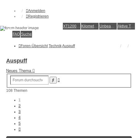
Anmelden
Registrieren
XT1200Z-Forum
XT1200Z-Wiki
Kilometerstatistik
Unbeantwortete Themen
Aktive Themen
Alles rund um die Yamaha XT1200Z Super Ténéré
FAQ
Suche
Foren-Übersicht
Technik
Auspuff
Auspuff
Neues Thema
Erweiterte
Suche
Suche
108 Themen
1
2
3
4
5
Nächste