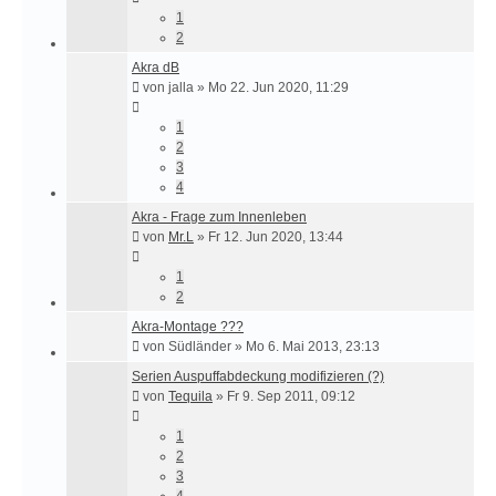
1
2
Akra dB
von
jalla
»
Mo 22. Jun 2020, 11:29
1
2
3
4
Akra - Frage zum Innenleben
von
Mr.L
»
Fr 12. Jun 2020, 13:44
1
2
Akra-Montage ???
von
Südländer
»
Mo 6. Mai 2013, 23:13
Serien Auspuffabdeckung modifizieren (?)
von
Tequila
»
Fr 9. Sep 2011, 09:12
1
2
3
4