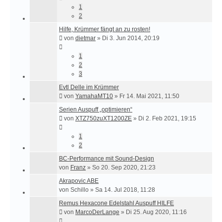
1
2
Hilfe, Krümmer fängt an zu rosten!
von
dietmar
»
Di 3. Jun 2014, 20:19
1
2
3
Evtl Delle im Krümmer
von
YamahaMT10
»
Fr 14. Mai 2021, 11:50
Serien Auspuff „optimieren“
von
XTZ750zuXT1200ZE
»
Di 2. Feb 2021, 19:15
1
2
BC-Performance mit Sound-Design
von
Franz
»
So 20. Sep 2020, 21:23
Akrapovic ABE
von
Schillo
»
Sa 14. Jul 2018, 11:28
Remus Hexacone Edelstahl Auspuff HILFE
von
MarcoDerLange
»
Di 25. Aug 2020, 11:16