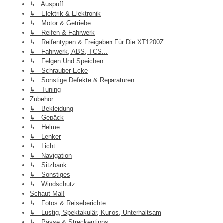
↳ Auspuff
↳ Elektrik & Elektronik
↳ Motor & Getriebe
↳ Reifen & Fahrwerk
↳ Reifentypen & Freigaben Für Die XT1200Z
↳ Fahrwerk, ABS, TCS...
↳ Felgen Und Speichen
↳ Schrauber-Ecke
↳ Sonstige Defekte & Reparaturen
↳ Tuning
Zubehör
↳ Bekleidung
↳ Gepäck
↳ Helme
↳ Lenker
↳ Licht
↳ Navigation
↳ Sitzbank
↳ Sonstiges
↳ Windschutz
Schaut Mal!
↳ Fotos & Reiseberichte
↳ Lustig, Spektakulär, Kurios, Unterhaltsam
↳ Pässe & Streckentipps