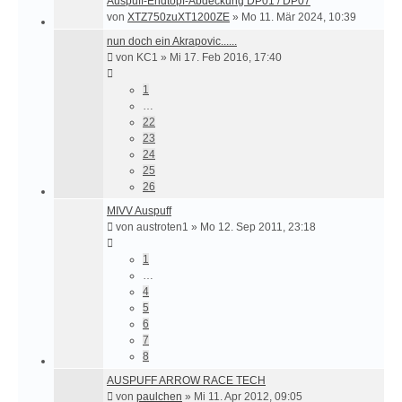
Auspuff-Endtopf-Abdeckung DP01 / DP07
von
XTZ750zuXT1200ZE
»
Mo 11. Mär 2024, 10:39
nun doch ein Akrapovic......
von
KC1
»
Mi 17. Feb 2016, 17:40
1
…
22
23
24
25
26
MIVV Auspuff
von
austroten1
»
Mo 12. Sep 2011, 23:18
1
…
4
5
6
7
8
AUSPUFF ARROW RACE TECH
von
paulchen
»
Mi 11. Apr 2012, 09:05