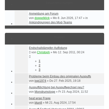
Bekanntmachungen
Anmeldung am Forum
von
doppelklick
»
Mo 8. Jun 2026, 17:47
» in
Ankündigungen des Mod-Teams
Themen
Endschalldämpfer-Auflistung
von
Christoph
»
Mo 12. Sep 2011, 00:24
1
2
3
Probleme beim Einbau des originalen Auspuffs
von
lopi1974
»
Do 27. Feb 2025, 19:18
Auspuffdichtung bei Auspuffwechsel neu?
von
Monstrumologe
»
Fr 23. Aug 2024, 11:52
heat wrap Frage
von
btun8
»
Mi 21. Aug 2024, 17:54