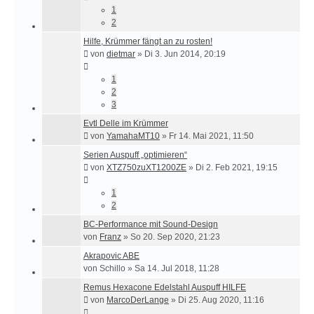
1
2
Hilfe, Krümmer fängt an zu rosten!
von
dietmar
»
Di 3. Jun 2014, 20:19
1
2
3
Evtl Delle im Krümmer
von
YamahaMT10
»
Fr 14. Mai 2021, 11:50
Serien Auspuff „optimieren“
von
XTZ750zuXT1200ZE
»
Di 2. Feb 2021, 19:15
1
2
BC-Performance mit Sound-Design
von
Franz
»
So 20. Sep 2020, 21:23
Akrapovic ABE
von
Schillo
»
Sa 14. Jul 2018, 11:28
Remus Hexacone Edelstahl Auspuff HILFE
von
MarcoDerLange
»
Di 25. Aug 2020, 11:16