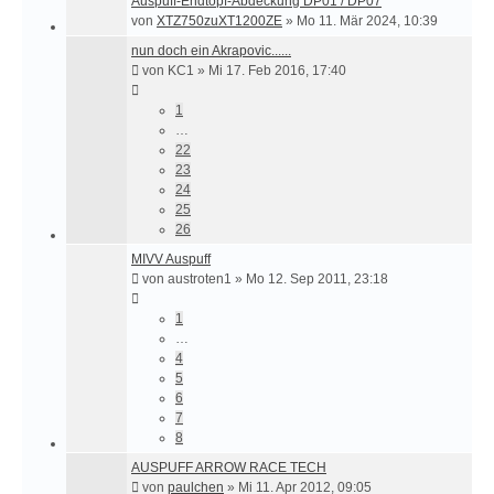
Auspuff-Endtopf-Abdeckung DP01 / DP07
von
XTZ750zuXT1200ZE
»
Mo 11. Mär 2024, 10:39
nun doch ein Akrapovic......
von
KC1
»
Mi 17. Feb 2016, 17:40
1
…
22
23
24
25
26
MIVV Auspuff
von
austroten1
»
Mo 12. Sep 2011, 23:18
1
…
4
5
6
7
8
AUSPUFF ARROW RACE TECH
von
paulchen
»
Mi 11. Apr 2012, 09:05