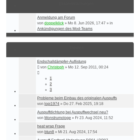
Bekanntmachungen
Anmeldung am Forum
von
doppelklick
»
Mo 8. Jun 2026, 17:47
» in
Ankündigungen des Mod-Teams
Themen
Endschalldämpfer-Auflistung
von
Christoph
»
Mo 12. Sep 2011, 00:24
1
2
3
Probleme beim Einbau des originalen Auspuffs
von
lopi1974
»
Do 27. Feb 2025, 19:18
Auspuffdichtung bei Auspuffwechsel neu?
von
Monstrumologe
»
Fr 23. Aug 2024, 11:52
heat wrap Frage
von
btun8
»
Mi 21. Aug 2024, 17:54