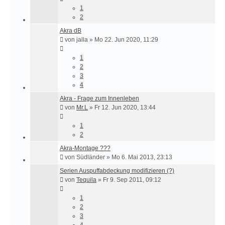
1
2
Akra dB
von
jalla
»
Mo 22. Jun 2020, 11:29
1
2
3
4
Akra - Frage zum Innenleben
von
Mr.L
»
Fr 12. Jun 2020, 13:44
1
2
Akra-Montage ???
von
Südländer
»
Mo 6. Mai 2013, 23:13
Serien Auspuffabdeckung modifizieren (?)
von
Tequila
»
Fr 9. Sep 2011, 09:12
1
2
3
4