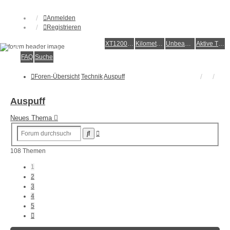
Anmelden
Registrieren
XT1200Z-Forum
XT1200Z-Wiki
Kilometerstatistik
Unbeantwortete Themen
Aktive Themen
Alles rund um die Yamaha XT1200Z Super Ténéré
FAQ
Suche
Foren-Übersicht
Technik
Auspuff
Auspuff
Neues Thema
Erweiterte
Suche
Suche
108 Themen
1
2
3
4
5
Nächste