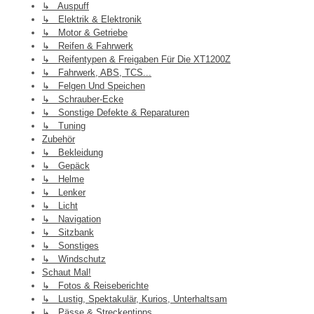
↳ Auspuff
↳ Elektrik & Elektronik
↳ Motor & Getriebe
↳ Reifen & Fahrwerk
↳ Reifentypen & Freigaben Für Die XT1200Z
↳ Fahrwerk, ABS, TCS...
↳ Felgen Und Speichen
↳ Schrauber-Ecke
↳ Sonstige Defekte & Reparaturen
↳ Tuning
Zubehör
↳ Bekleidung
↳ Gepäck
↳ Helme
↳ Lenker
↳ Licht
↳ Navigation
↳ Sitzbank
↳ Sonstiges
↳ Windschutz
Schaut Mal!
↳ Fotos & Reiseberichte
↳ Lustig, Spektakulär, Kurios, Unterhaltsam
↳ Pässe & Streckentipps