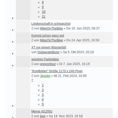
8
9
10
11
Leidenschaft in schwarz/rot
von
MikeOnTheBike
»
Do 19. Jun 2025, 06:37
Kommt schon ganz gut
von
MikeOnTheBike
»
Do 24. Apr 2025, 16:59
XT vor einem Wasserfall
von
Südwestpfälzer
»
Sa 5. Okt 2024, 20:18
würdige Parkplätze
von
gregontour
»
Di 7. Jan 2025, 16:19
"Kopfbilder" Größe 1170 x 240 Pixel
von
Jenzke
»
Mi 21. Feb 2024, 16:09
1
2
3
4
5
Meine xt1200z
von
Igor
»
So 19. Nov 2023, 20:59