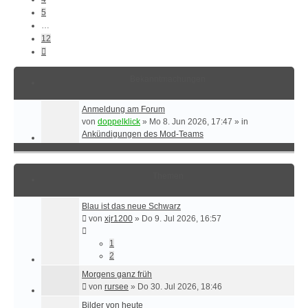
5
…
12
Nächste
Bekanntmachungen
Anmeldung am Forum
von
doppelklick
»
Mo 8. Jun 2026, 17:47
» in
Ankündigungen des Mod-Teams
Themen
Blau ist das neue Schwarz
von
xjr1200
»
Do 9. Jul 2026, 16:57
1
2
Morgens ganz früh
von
rursee
»
Do 30. Jul 2026, 18:46
Bilder von heute