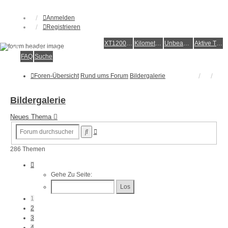
Anmelden
Registrieren
XT1200Z-Forum
XT1200Z-Wiki
Kilometerstatistik
Unbeantwortete Themen
Aktive Themen
Alles rund um die Yamaha XT1200Z Super Ténéré
FAQ
Suche
Foren-Übersicht
Rund ums Forum
Bildergalerie
Bildergalerie
Neues Thema
Erweiterte
Suche
Suche
286 Themen
Seite
1
Gehe Zu Seite:
Von
12
1
2
3
4