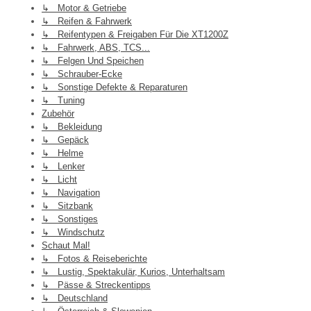
↳ Motor & Getriebe
↳ Reifen & Fahrwerk
↳ Reifentypen & Freigaben Für Die XT1200Z
↳ Fahrwerk, ABS, TCS...
↳ Felgen Und Speichen
↳ Schrauber-Ecke
↳ Sonstige Defekte & Reparaturen
↳ Tuning
Zubehör
↳ Bekleidung
↳ Gepäck
↳ Helme
↳ Lenker
↳ Licht
↳ Navigation
↳ Sitzbank
↳ Sonstiges
↳ Windschutz
Schaut Mal!
↳ Fotos & Reiseberichte
↳ Lustig, Spektakulär, Kurios, Unterhaltsam
↳ Pässe & Streckentipps
↳ Deutschland