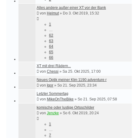
Alles andere außer einer XT vor der Bank
von
Helmut
»
Do 3. Okt 2019, 15:32
1
…
62
63
64
65
66
XT mit drei Rädern...
von
Chessi
»
Sa 25. Okt 2025, 17:00
Neues Optik meiner Ktm 1190 adventure r
von
Igor
»
So 21. Sep 2025, 23:34
Letzter Sommertag
von
MikeOnTheBike
»
So 21. Sep 2025, 07:58
komische oder lustige Ortsschilder
von
Jenzke
»
So 6. Okt 2019, 20:24
1
…
7