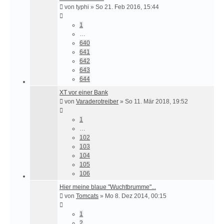
von
typhi
»
So 21. Feb 2016, 15:44
1
…
640
641
642
643
644
XT vor einer Bank
von
Varaderotreiber
»
So 11. Mär 2018, 19:52
1
…
102
103
104
105
106
Hier meine blaue "Wuchtbrumme"...
von
Tomcats
»
Mo 8. Dez 2014, 00:15
1
2