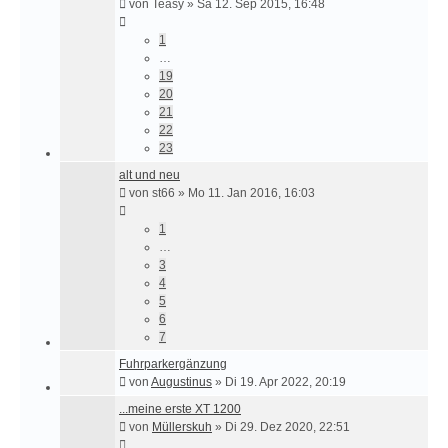
von
Teasy
»
Sa 12. Sep 2015, 16:48
1
…
19
20
21
22
23
alt und neu
von
st66
»
Mo 11. Jan 2016, 16:03
1
…
3
4
5
6
7
Fuhrparkergänzung
von
Augustinus
»
Di 19. Apr 2022, 20:19
...meine erste XT 1200
von
Müllerskuh
»
Di 29. Dez 2020, 22:51