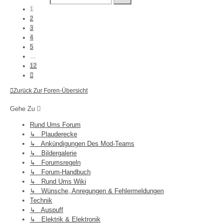
12
1
2
3
4
5
…
12
Nächste
Zurück Zur Foren-Übersicht
Gehe Zu
Rund Ums Forum
↳ Plauderecke
↳ Ankündigungen Des Mod-Teams
↳ Bildergalerie
↳ Forumsregeln
↳ Forum-Handbuch
↳ Rund Ums Wiki
↳ Wünsche, Anregungen & Fehlermeldungen
Technik
↳ Auspuff
↳ Elektrik & Elektronik