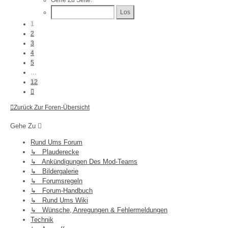
Gehe Zu Seite:
Von
12
1
2
3
4
5
…
12
Nächste
Zurück Zur Foren-Übersicht
Gehe Zu
Rund Ums Forum
↳ Plauderecke
↳ Ankündigungen Des Mod-Teams
↳ Bildergalerie
↳ Forumsregeln
↳ Forum-Handbuch
↳ Rund Ums Wiki
↳ Wünsche, Anregungen & Fehlermeldungen
Technik