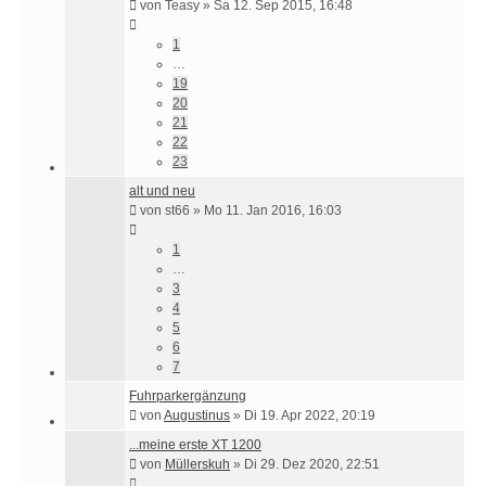
von
Teasy
»
Sa 12. Sep 2015, 16:48
1
…
19
20
21
22
23
alt und neu
von
st66
»
Mo 11. Jan 2016, 16:03
1
…
3
4
5
6
7
Fuhrparkergänzung
von
Augustinus
»
Di 19. Apr 2022, 20:19
...meine erste XT 1200
von
Müllerskuh
»
Di 29. Dez 2020, 22:51