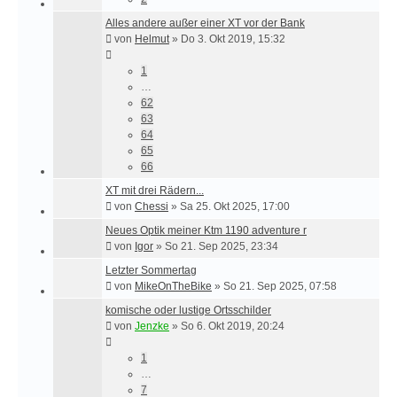
Alles andere außer einer XT vor der Bank
von
Helmut
»
Do 3. Okt 2019, 15:32
1
…
62
63
64
65
66
XT mit drei Rädern...
von
Chessi
»
Sa 25. Okt 2025, 17:00
Neues Optik meiner Ktm 1190 adventure r
von
Igor
»
So 21. Sep 2025, 23:34
Letzter Sommertag
von
MikeOnTheBike
»
So 21. Sep 2025, 07:58
komische oder lustige Ortsschilder
von
Jenzke
»
So 6. Okt 2019, 20:24
1
…
7