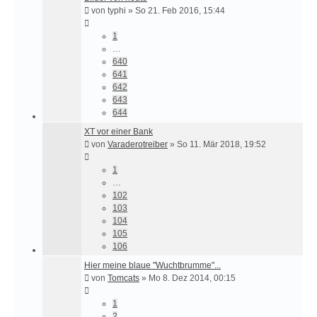
von
typhi
»
So 21. Feb 2016, 15:44
1
…
640
641
642
643
644
XT vor einer Bank
von
Varaderotreiber
»
So 11. Mär 2018, 19:52
1
…
102
103
104
105
106
Hier meine blaue "Wuchtbrumme"...
von
Tomcats
»
Mo 8. Dez 2014, 00:15
1
2