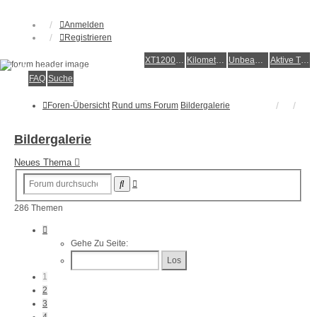
Anmelden
Registrieren
XT1200Z-Forum
XT1200Z-Wiki
Kilometerstatistik
Unbeantwortete Themen
Aktive Themen
Alles rund um die Yamaha XT1200Z Super Ténéré
FAQ
Suche
Foren-Übersicht
Rund ums Forum
Bildergalerie
Bildergalerie
Neues Thema
Erweiterte
Suche
Suche
286 Themen
Seite
1
Gehe Zu Seite:
Von
12
1
2
3
4