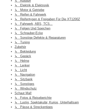
↳ Auspuff
↳ Elektrik & Elektronik
↳ Motor & Getriebe
↳ Reifen & Fahrwerk
↳ Reifentypen & Freigaben Für Die XT1200Z
↳ Fahrwerk, ABS, TCS...
↳ Felgen Und Speichen
↳ Schrauber-Ecke
↳ Sonstige Defekte & Reparaturen
↳ Tuning
Zubehör
↳ Bekleidung
↳ Gepäck
↳ Helme
↳ Lenker
↳ Licht
↳ Navigation
↳ Sitzbank
↳ Sonstiges
↳ Windschutz
Schaut Mal!
↳ Fotos & Reiseberichte
↳ Lustig, Spektakulär, Kurios, Unterhaltsam
↳ Pässe & Streckentipps