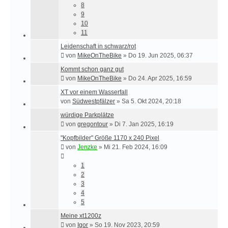
8
9
10
11
Leidenschaft in schwarz/rot
von
MikeOnTheBike
»
Do 19. Jun 2025, 06:37
Kommt schon ganz gut
von
MikeOnTheBike
»
Do 24. Apr 2025, 16:59
XT vor einem Wasserfall
von
Südwestpfälzer
»
Sa 5. Okt 2024, 20:18
würdige Parkplätze
von
gregontour
»
Di 7. Jan 2025, 16:19
"Kopfbilder" Größe 1170 x 240 Pixel
von
Jenzke
»
Mi 21. Feb 2024, 16:09
1
2
3
4
5
Meine xt1200z
von
Igor
»
So 19. Nov 2023, 20:59