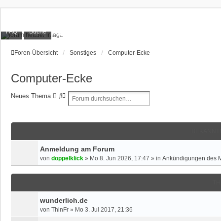
XT1200Z-Forum
FAQ
Suche
Alles rund um die Yamaha XT1200Z Super Ténéré
Foren-Übersicht
Sonstiges
Computer-Ecke
Computer-Ecke
S
E
Neues Thema
u
R
c
W
h
E
e
I
BEKANNT
T
Anmeldung am Forum
E
R
von
doppelklick
»
Mo 8. Jun 2026, 17:47
» in
Ankündigungen des 
T
E
TH
S
U
wunderlich.de
C
von
ThinFr
»
Mo 3. Jul 2017, 21:36
H
E