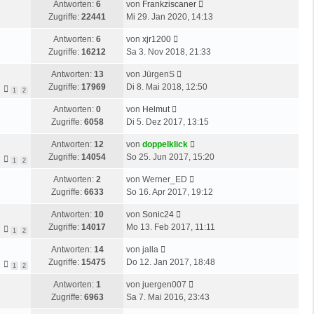
L
Antworten:
6
von
Frankziscaner
z
i
e
Zugriffe:
22441
Mi 29. Jan 2020, 14:13
t
t
t
e
r
L
Antworten:
6
von
xjr1200
z
r
a
e
Zugriffe:
16212
Sa 3. Nov 2018, 21:33
t
B
g
t
e
e
L
Antworten:
13
von
JürgenS
z
r
i
e
Zugriffe:
17969
Di 8. Mai 2018, 12:50
t
1
2
B
t
t
e
e
r
L
Antworten:
0
von
Helmut
z
r
i
a
e
Zugriffe:
6058
Di 5. Dez 2017, 13:15
t
B
t
g
t
e
e
r
L
Antworten:
12
von
doppelklick
z
r
i
a
e
Zugriffe:
14054
So 25. Jun 2017, 15:20
t
1
2
B
t
g
t
e
e
r
L
Antworten:
2
von
Werner_ED
z
r
i
a
e
Zugriffe:
6633
So 16. Apr 2017, 19:12
t
B
t
g
t
e
e
r
L
Antworten:
10
von
Sonic24
z
r
i
a
e
Zugriffe:
14017
Mo 13. Feb 2017, 11:11
t
1
2
B
t
g
t
e
e
r
L
Antworten:
14
von
jalla
z
r
i
a
e
Zugriffe:
15475
Do 12. Jan 2017, 18:48
t
1
2
B
t
g
t
e
e
r
L
Antworten:
1
von
juergen007
z
r
i
a
e
Zugriffe:
6963
Sa 7. Mai 2016, 23:43
t
B
t
g
t
e