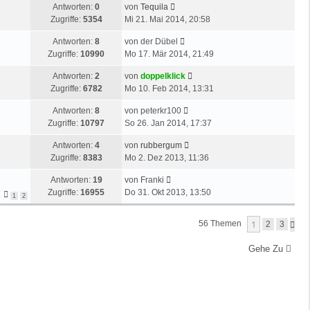
e
r
L
Antworten:
0
von
Tequila
z
r
i
a
e
Zugriffe:
5354
Mi 21. Mai 2014, 20:58
t
B
t
g
t
e
e
r
L
Antworten:
8
von
der Dübel
z
r
i
a
e
Zugriffe:
10990
Mo 17. Mär 2014, 21:49
t
B
t
g
t
e
e
r
L
Antworten:
2
von
doppelklick
z
r
i
a
e
Zugriffe:
6782
Mo 10. Feb 2014, 13:31
t
B
t
g
t
e
e
r
L
Antworten:
8
von
peterkr100
z
r
i
a
e
Zugriffe:
10797
So 26. Jan 2014, 17:37
t
B
t
g
t
e
e
r
L
Antworten:
4
von
rubbergum
z
r
i
a
e
Zugriffe:
8383
Mo 2. Dez 2013, 11:36
t
B
t
g
t
e
e
r
L
Antworten:
19
von
Franki
z
r
i
a
e
Zugriffe:
16955
Do 31. Okt 2013, 13:50
t
1
2
B
t
g
t
e
e
r
z
r
i
1
56 Themen
N
2
3
a
t
B
Ä
t
g
e
C
e
r
Gehe Zu
H
r
i
a
S
B
t
g
T
e
r
E
i
a
t
g