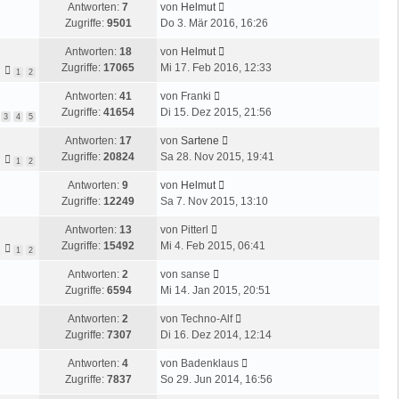
e
r
L
Antworten:
7
von
Helmut
z
r
i
a
e
Zugriffe:
9501
Do 3. Mär 2016, 16:26
t
B
t
g
t
e
e
r
L
Antworten:
18
von
Helmut
z
r
i
a
e
Zugriffe:
17065
Mi 17. Feb 2016, 12:33
t
1
2
B
t
g
t
e
e
r
L
Antworten:
41
von
Franki
z
r
i
a
e
Zugriffe:
41654
Di 15. Dez 2015, 21:56
t
3
4
5
B
t
g
t
e
e
r
L
Antworten:
17
von
Sartene
z
r
i
a
e
Zugriffe:
20824
Sa 28. Nov 2015, 19:41
t
1
2
B
t
g
t
e
e
r
L
Antworten:
9
von
Helmut
z
r
i
a
e
Zugriffe:
12249
Sa 7. Nov 2015, 13:10
t
B
t
g
t
e
e
r
L
Antworten:
13
von
Pitterl
z
r
i
a
e
Zugriffe:
15492
Mi 4. Feb 2015, 06:41
t
1
2
B
t
g
t
e
e
r
L
Antworten:
2
von
sanse
z
r
i
a
e
Zugriffe:
6594
Mi 14. Jan 2015, 20:51
t
B
t
g
t
e
e
r
L
Antworten:
2
von
Techno-Alf
z
r
i
a
e
Zugriffe:
7307
Di 16. Dez 2014, 12:14
t
B
t
g
t
e
e
r
L
Antworten:
4
von
Badenklaus
z
r
i
a
e
Zugriffe:
7837
So 29. Jun 2014, 16:56
t
B
t
g
t
e