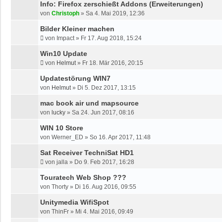
Info: Firefox zerschießt Addons (Erweiterungen)
von
Christoph
»
Sa 4. Mai 2019, 12:36
Bilder Kleiner machen
von
Impact
»
Fr 17. Aug 2018, 15:24
Win10 Update
von
Helmut
»
Fr 18. Mär 2016, 20:15
Updatestörung WIN7
von
Helmut
»
Di 5. Dez 2017, 13:15
mac book air und mapsource
von
lucky
»
Sa 24. Jun 2017, 08:16
WIN 10 Store
von
Werner_ED
»
So 16. Apr 2017, 11:48
Sat Receiver TechniSat HD1
von
jalla
»
Do 9. Feb 2017, 16:28
Touratech Web Shop ???
von
Thorty
»
Di 16. Aug 2016, 09:55
Unitymedia WifiSpot
von
ThinFr
»
Mi 4. Mai 2016, 09:49