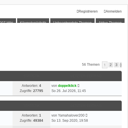
Registrieren
Anmelden
00Z-Wiki
Kilometerstatistik
Unbeantwortete Themen
Aktive Themen
1
56 Themen
N
2
3
Ä
C
STATISTIK
LETZTER BEITRAG
H
S
T
L
Antworten:
4
von
doppelklick
E
e
Zugriffe:
27795
So 26. Jul 2026, 11:45
t
z
STATISTIK
LETZTER BEITRAG
t
e
L
Antworten:
1
von
Yamahalover200
r
e
Zugriffe:
49384
So 13. Sep 2020, 19:58
B
t
e