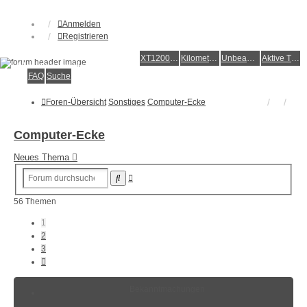
Anmelden
Registrieren
XT1200Z-Forum
XT1200Z-Wiki
Kilometerstatistik
Unbeantwortete Themen
Aktive Themen
Alles rund um die Yamaha XT1200Z Super Ténéré
FAQ
Suche
Foren-Übersicht
Sonstiges
Computer-Ecke
Computer-Ecke
Neues Thema
Erweiterte
Suche
Suche
56 Themen
1
2
3
Nächste
Bekanntmachungen