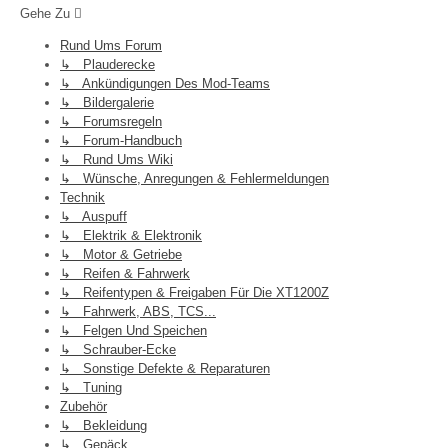
Gehe Zu
Rund Ums Forum
↳ Plauderecke
↳ Ankündigungen Des Mod-Teams
↳ Bildergalerie
↳ Forumsregeln
↳ Forum-Handbuch
↳ Rund Ums Wiki
↳ Wünsche, Anregungen & Fehlermeldungen
Technik
↳ Auspuff
↳ Elektrik & Elektronik
↳ Motor & Getriebe
↳ Reifen & Fahrwerk
↳ Reifentypen & Freigaben Für Die XT1200Z
↳ Fahrwerk, ABS, TCS...
↳ Felgen Und Speichen
↳ Schrauber-Ecke
↳ Sonstige Defekte & Reparaturen
↳ Tuning
Zubehör
↳ Bekleidung
↳ Gepäck