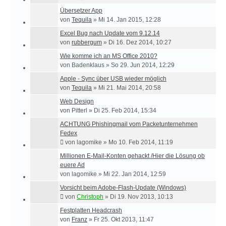
Übersetzer App
von
Tequila
»
Mi 14. Jan 2015, 12:28
Excel Bug nach Update vom 9.12.14
von
rubbergum
»
Di 16. Dez 2014, 10:27
Wie komme ich an MS Office 2010?
von
Badenklaus
»
So 29. Jun 2014, 12:29
Apple - Sync über USB wieder möglich
von
Tequila
»
Mi 21. Mai 2014, 20:58
Web Design
von
Pitterl
»
Di 25. Feb 2014, 15:34
ACHTUNG Phishingmail vom Packetunternehmen
Fedex
von
lagomike
»
Mo 10. Feb 2014, 11:19
Millionen E-Mail-Konten gehackt /Hier die Lösung ob
euere Ad
von
lagomike
»
Mi 22. Jan 2014, 12:59
Vorsicht beim Adobe-Flash-Update (Windows)
von
Christoph
»
Di 19. Nov 2013, 10:13
Festplatten Headcrash
von
Franz
»
Fr 25. Okt 2013, 11:47