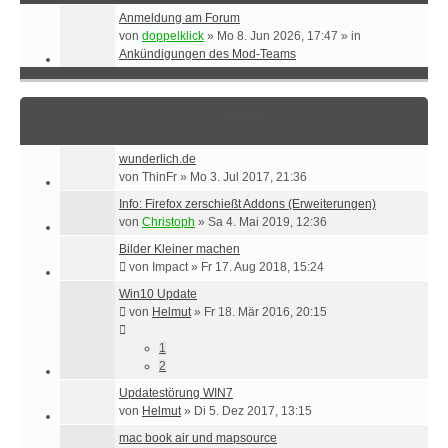
Anmeldung am Forum
von
doppelklick
»
Mo 8. Jun 2026, 17:47
» in
Ankündigungen des Mod-Teams
Themen
wunderlich.de
von
ThinFr
»
Mo 3. Jul 2017, 21:36
Info: Firefox zerschießt Addons (Erweiterungen)
von
Christoph
»
Sa 4. Mai 2019, 12:36
Bilder Kleiner machen
von
Impact
»
Fr 17. Aug 2018, 15:24
Win10 Update
von
Helmut
»
Fr 18. Mär 2016, 20:15
1
2
Updatestörung WIN7
von
Helmut
»
Di 5. Dez 2017, 13:15
mac book air und mapsource