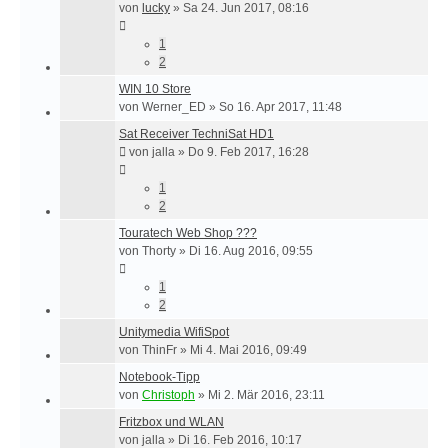
von
lucky
»
Sa 24. Jun 2017, 08:16
1
2
WIN 10 Store
von
Werner_ED
»
So 16. Apr 2017, 11:48
Sat Receiver TechniSat HD1
von
jalla
»
Do 9. Feb 2017, 16:28
1
2
Touratech Web Shop ???
von
Thorty
»
Di 16. Aug 2016, 09:55
1
2
Unitymedia WifiSpot
von
ThinFr
»
Mi 4. Mai 2016, 09:49
Notebook-Tipp
von
Christoph
»
Mi 2. Mär 2016, 23:11
Fritzbox und WLAN
von
jalla
»
Di 16. Feb 2016, 10:17