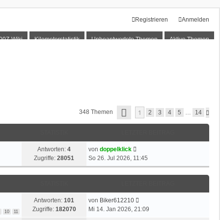
Registrieren
Anmelden
00Z-Wiki
Kilometerstatistik
Unbeantwortete Themen
Aktive Themen
S
1
348 Themen
N
2
3
4
5
…
14
E
Ä
I
C
T
STATISTIK
LETZTER BEITRAG
H
E
S
1
T
L
Antworten:
4
von
doppelklick
V
E
e
O
Zugriffe:
28051
So 26. Jul 2026, 11:45
N
t
1
z
4
STATISTIK
LETZTER BEITRAG
t
e
L
Antworten:
101
von
Biker612210
r
e
Zugriffe:
182070
Mi 14. Jan 2026, 21:09
B
10
11
t
e