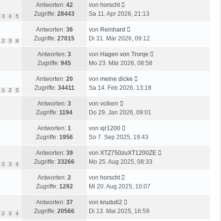
L
Antworten:
42
von
horscht
z
i
e
Zugriffe:
28443
Sa 11. Apr 2026, 21:13
t
3
4
5
t
t
e
r
L
Antworten:
36
von
Reinhard
z
r
a
e
Zugriffe:
27015
Di 31. Mär 2026, 09:12
t
2
3
4
B
g
t
e
e
L
Antworten:
3
von
Hagen von Tronje
z
r
i
e
Zugriffe:
945
Mo 23. Mär 2026, 08:58
t
B
t
t
e
e
r
L
Antworten:
20
von
meine dicke
z
r
i
a
e
Zugriffe:
34411
Sa 14. Feb 2026, 13:18
t
1
2
3
B
t
g
t
e
e
r
L
Antworten:
3
von
volkerr
z
r
i
a
e
Zugriffe:
1194
Do 29. Jan 2026, 09:01
t
B
t
g
t
e
e
r
L
Antworten:
1
von
xjr1200
z
r
i
a
e
Zugriffe:
1956
So 7. Sep 2025, 19:43
t
B
t
g
t
e
e
r
L
Antworten:
39
von
XTZ750zuXT1200ZE
z
r
i
a
e
Zugriffe:
33266
Mo 25. Aug 2025, 08:33
t
2
3
4
B
t
g
t
e
e
r
L
Antworten:
2
von
horscht
z
r
i
a
e
Zugriffe:
1292
Mi 20. Aug 2025, 10:07
t
B
t
g
t
e
e
r
L
Antworten:
37
von
krudu62
z
r
i
a
e
Zugriffe:
20566
Di 13. Mai 2025, 16:59
t
2
3
4
B
t
g
t