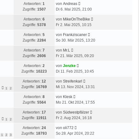
e
e
r
L
Antworten:
1
von
Andreas
z
r
i
a
e
Zugriffe:
1507
Di 6. Mai 2025, 21:00
t
B
t
g
t
e
e
r
L
Antworten:
6
von
MikeOnTheBike
z
r
i
a
e
Zugriffe:
5378
Fr 2. Mai 2025, 10:15
t
B
t
g
t
e
e
r
L
Antworten:
5
von
Frankziscaner
z
r
i
a
e
Zugriffe:
2284
So 30. Mär 2025, 13:20
t
B
t
g
t
e
e
r
L
Antworten:
7
von
Mr.L
z
r
i
a
e
Zugriffe:
2606
Fr 21. Mär 2025, 09:20
t
B
t
g
t
e
e
r
L
Antworten:
2
von
Jenzke
z
r
i
a
e
Zugriffe:
10223
Di 11. Feb 2025, 10:45
t
B
t
g
t
e
e
r
L
Antworten:
12
von
Streifenkarl
z
r
i
a
e
Zugriffe:
16769
Mi 13. Nov 2024, 13:31
t
1
2
B
t
g
t
e
e
r
L
Antworten:
8
von
Klesk
z
r
i
a
e
Zugriffe:
5564
Mo 21. Okt 2024, 17:55
t
B
t
g
t
e
e
r
L
Antworten:
17
von
Südwestpfälzer
z
r
i
a
e
Zugriffe:
11911
Fr 2. Aug 2024, 16:18
t
1
2
B
t
g
t
e
e
r
L
Antworten:
24
von
oli772
z
r
i
a
e
Zugriffe:
18793
So 28. Apr 2024, 20:22
t
1
2
3
B
t
g
t