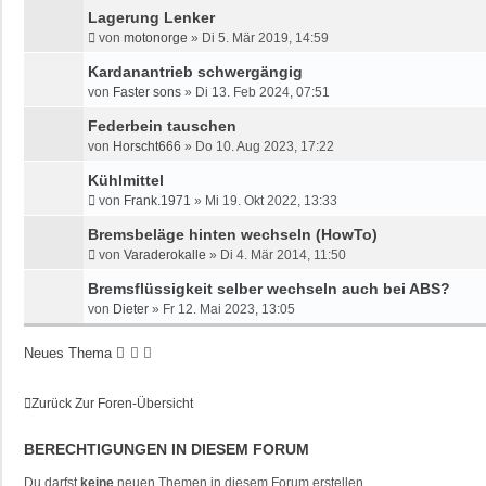
Lagerung Lenker
von
motonorge
»
Di 5. Mär 2019, 14:59
Kardanantrieb schwergängig
von
Faster sons
»
Di 13. Feb 2024, 07:51
Federbein tauschen
von
Horscht666
»
Do 10. Aug 2023, 17:22
Kühlmittel
von
Frank.1971
»
Mi 19. Okt 2022, 13:33
Bremsbeläge hinten wechseln (HowTo)
von
Varaderokalle
»
Di 4. Mär 2014, 11:50
Bremsflüssigkeit selber wechseln auch bei ABS?
von
Dieter
»
Fr 12. Mai 2023, 13:05
Neues Thema
Zurück Zur Foren-Übersicht
BERECHTIGUNGEN IN DIESEM FORUM
Du darfst
keine
neuen Themen in diesem Forum erstellen.