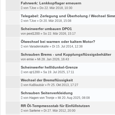
Fahrwerk: Lenkkopflager erneuern
von
TJoe
»
Do 22. Mär 2018, 10:30
Telegabel: Zerlegung und Überholung / Wechsel Sim
von
TJoe
»
Di 20. Mär 2018, 15:08
Scheinwerfer umbauen DPO1
von
pext1200
»
So 22. Mär 2026, 15:17
Ölwechsel bei warmen oder kaltem Motor?
von
Varaderokalle
»
Di 15. Jul 2014, 12:38
Schrauben Brems - und Kupplungsflüssigsbehälter
von
ernie
»
Mi 28. Jan 2026, 16:43
Scheinwerfer hell/dunkel-Grenze
von
xjr1200
»
Sa 19. Jul 2025, 17:11
Wechsel der Bremsflüssigkeit
von
KaBlaubär
»
Fr 25. Okt 2013, 17:27
Schrauben Seitenverkleidung
von
Hagen von Tronje
»
Mi 20. Aug 2025, 08:08
RR Öl-Tempmessstab für Einfüllstutzen
von
Sartene
»
Di 27. Mär 2012, 20:00