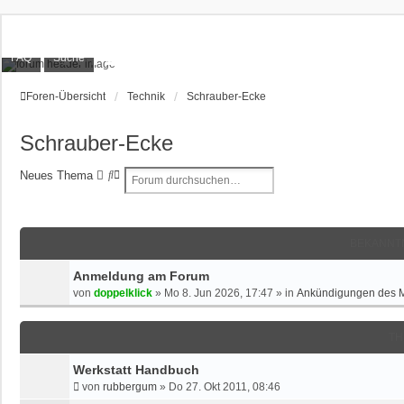
XT1200Z-Forum
FAQ
Suche
Alles rund um die Yamaha XT1200Z Super Ténéré
Foren-Übersicht
Technik
Schrauber-Ecke
Schrauber-Ecke
S
E
Neues Thema
u
R
c
W
h
E
e
I
BEKANNT
T
E
Anmeldung am Forum
R
von
doppelklick
»
Mo 8. Jun 2026, 17:47
» in
Ankündigungen des 
T
E
S
TH
U
Werkstatt Handbuch
C
H
von
rubbergum
»
Do 27. Okt 2011, 08:46
E