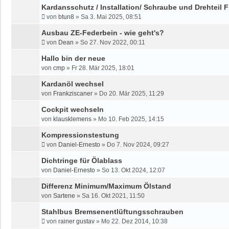
Kardansschutz / Installation/ Schraube und Drehteil 
von
btun8
»
Sa 3. Mai 2025, 08:51
Ausbau ZE-Federbein - wie geht's?
von
Dean
»
So 27. Nov 2022, 00:11
Hallo bin der neue
von
cmp
»
Fr 28. Mär 2025, 18:01
Kardanöl wechsel
von
Frankziscaner
»
Do 20. Mär 2025, 11:29
Cockpit wechseln
von
klausklemens
»
Mo 10. Feb 2025, 14:15
Kompressionstestung
von
Daniel-Ernesto
»
Do 7. Nov 2024, 09:27
Dichtringe für Ölablass
von
Daniel-Ernesto
»
So 13. Okt 2024, 12:07
Differenz Minimum/Maximum Ölstand
von
Sartene
»
Sa 16. Okt 2021, 11:50
Stahlbus Bremsenentlüftungsschrauben
von
rainer gustav
»
Mo 22. Dez 2014, 10:38