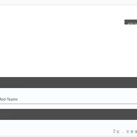
XT12
MACHUNGEN
Mod-Teams
EMEN
1
…
7
8
9