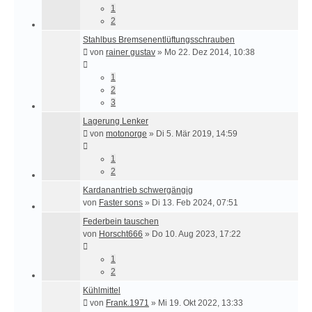
1
2
Stahlbus Bremsenentlüftungsschrauben
von
rainer gustav
»
Mo 22. Dez 2014, 10:38
1
2
3
Lagerung Lenker
von
motonorge
»
Di 5. Mär 2019, 14:59
1
2
Kardanantrieb schwergängig
von
Faster sons
»
Di 13. Feb 2024, 07:51
Federbein tauschen
von
Horscht666
»
Do 10. Aug 2023, 17:22
1
2
Kühlmittel
von
Frank.1971
»
Mi 19. Okt 2022, 13:33