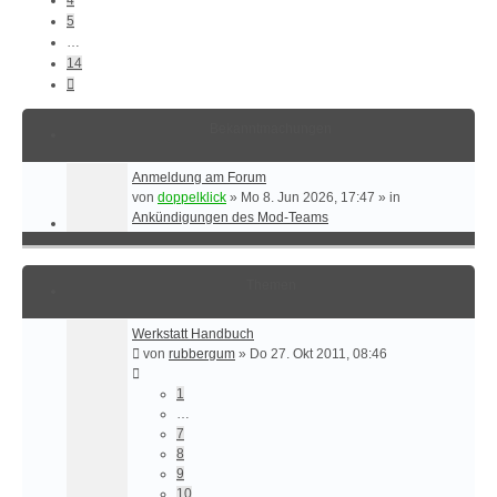
5
…
14
Nächste
Bekanntmachungen
Anmeldung am Forum
von
doppelklick
»
Mo 8. Jun 2026, 17:47
» in
Ankündigungen des Mod-Teams
Themen
Werkstatt Handbuch
von
rubbergum
»
Do 27. Okt 2011, 08:46
1
…
7
8
9
10