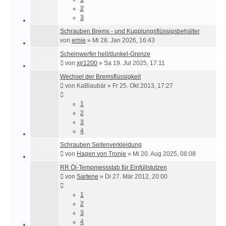
2
3
Schrauben Brems - und Kupplungsflüssigsbehälter
von
ernie
»
Mi 28. Jan 2026, 16:43
Scheinwerfer hell/dunkel-Grenze
von
xjr1200
»
Sa 19. Jul 2025, 17:11
Wechsel der Bremsflüssigkeit
von
KaBlaubär
»
Fr 25. Okt 2013, 17:27
1
2
3
4
Schrauben Seitenverkleidung
von
Hagen von Tronje
»
Mi 20. Aug 2025, 08:08
RR Öl-Tempmessstab für Einfüllstutzen
von
Sartene
»
Di 27. Mär 2012, 20:00
1
2
3
4