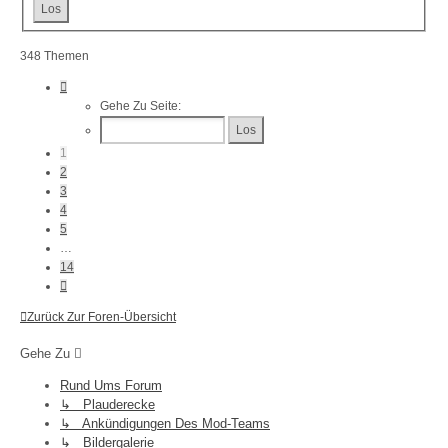
348 Themen
Seite
1
Gehe Zu Seite:
Von
14
1
2
3
4
5
…
14
Nächste
Zurück Zur Foren-Übersicht
Gehe Zu
Rund Ums Forum
↳ Plauderecke
↳ Ankündigungen Des Mod-Teams
↳ Bildergalerie