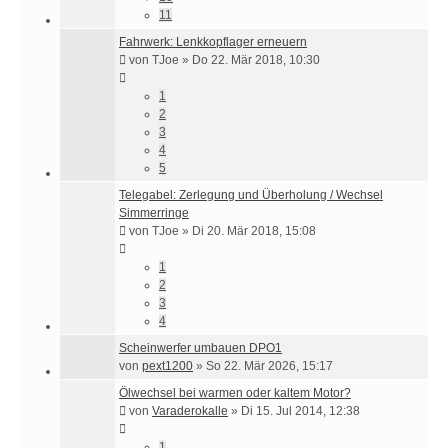
11
Fahrwerk: Lenkkopflager erneuern
von
TJoe
»
Do 22. Mär 2018, 10:30
1
2
3
4
5
Telegabel: Zerlegung und Überholung / Wechsel
Simmerringe
von
TJoe
»
Di 20. Mär 2018, 15:08
1
2
3
4
Scheinwerfer umbauen DPO1
von
pext1200
»
So 22. Mär 2026, 15:17
Ölwechsel bei warmen oder kaltem Motor?
von
Varaderokalle
»
Di 15. Jul 2014, 12:38
1