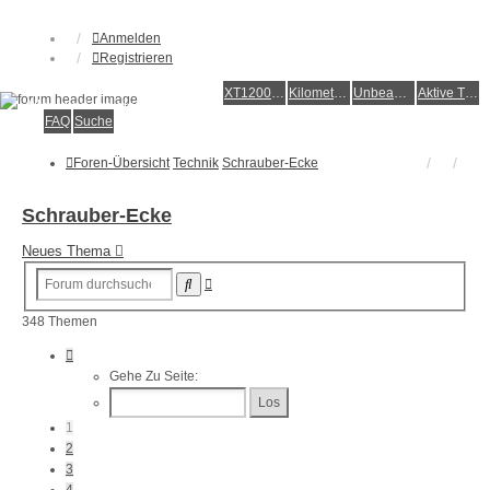
Anmelden
Registrieren
XT1200Z-Forum
XT1200Z-Wiki
Kilometerstatistik
Unbeantwortete Themen
Aktive Themen
Alles rund um die Yamaha XT1200Z Super Ténéré
FAQ
Suche
Foren-Übersicht
Technik
Schrauber-Ecke
Schrauber-Ecke
Neues Thema
Erweiterte
Suche
Suche
348 Themen
Seite
1
Gehe Zu Seite:
Von
14
1
2
3
4