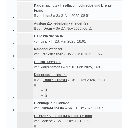
Kardansschutz / Installation/ Schraube und Drehteil
Frage
von
btun8
»
Sa 3. Mai 2025, 08:51
Ausbau ZE-Federbein - wie geht's?
von
Dean
»
So 27. Nov 2022, 00:11
Hallo bin der neue
von
cmp
»
Fr 28. Mär 2025, 18:01
Kardanöl wechsel
von
Frankziscaner
»
Do 20. Mär 2025, 11:29
Cockpit wechseln
von
klausklemens
»
Mo 10. Feb 2025, 14:15
Kompressionstestung
von
Daniel-Ernesto
»
Do 7. Nov 2024, 09:27
1
2
Dichtringe für Ölablass
von
Daniel-Ernesto
»
So 13. Okt 2024, 12:07
Differenz Minimum/Maximum Ölstand
von
Sartene
»
Sa 16. Okt 2021, 11:50