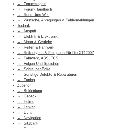
↳ Forumsregeln
↳ Forum-Handbuch
↳ Rund Ums Wiki
↳ Wünsche, Anregungen & Fehlermeldungen
Technik
↳ Auspuff
↳ Elektrik & Elektronik
↳ Motor & Getriebe
↳ Reifen & Fahrwerk
↳ Reifentypen & Freigaben Für Die XT1200Z
↳ Fahrwerk, ABS, TCS...
↳ Felgen Und Speichen
↳ Schrauber-Ecke
↳ Sonstige Defekte & Reparaturen
↳ Tuning
Zubehör
↳ Bekleidung
↳ Gepäck
↳ Helme
↳ Lenker
↳ Licht
↳ Navigation
↳ Sitzbank