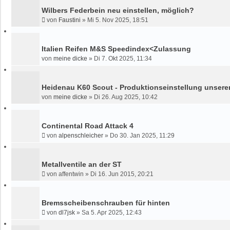
Wilbers Federbein neu einstellen, möglich?
von
Faustini
»
Mi 5. Nov 2025, 18:51
Italien Reifen M&S Speedindex<Zulassung
von
meine dicke
»
Di 7. Okt 2025, 11:34
Heidenau K60 Scout - Produktionseinstellung unsere
von
meine dicke
»
Di 26. Aug 2025, 10:42
Continental Road Attack 4
von
alpenschleicher
»
Do 30. Jan 2025, 11:29
Metallventile an der ST
von
affentwin
»
Di 16. Jun 2015, 20:21
Bremsscheibenschrauben für hinten
von
dl7jsk
»
Sa 5. Apr 2025, 12:43