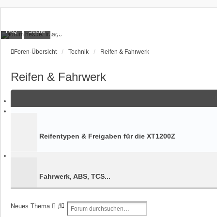
XT1200Z-Forum
FAQ
Suche
Alles rund um die Yamaha XT1200Z Super Ténéré
Foren-Übersicht
Technik
Reifen & Fahrwerk
Reifen & Fahrwerk
U
Reifentypen & Freigaben für die XT1200Z
Fahrwerk, ABS, TCS...
S
E
Neues Thema
u
R