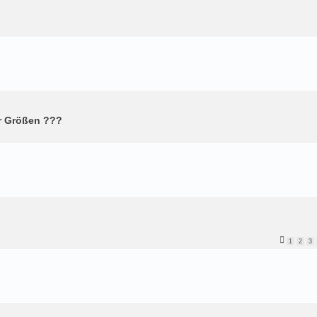
r Größen ???
1
2
3