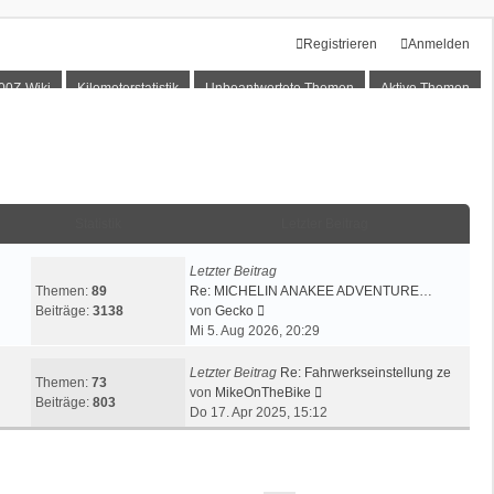
Registrieren
Anmelden
00Z-Wiki
Kilometerstatistik
Unbeantwortete Themen
Aktive Themen
Statistik
Letzter Beitrag
Letzter Beitrag
Themen:
89
Re: MICHELIN ANAKEE ADVENTURE…
N
Beiträge:
3138
von
Gecko
e
Mi 5. Aug 2026, 20:29
u
e
Letzter Beitrag
Re: Fahrwerkseinstellung ze
Themen:
73
s
N
von
MikeOnTheBike
Beiträge:
803
t
e
Do 17. Apr 2025, 15:12
e
u
r
e
B
s
e
t