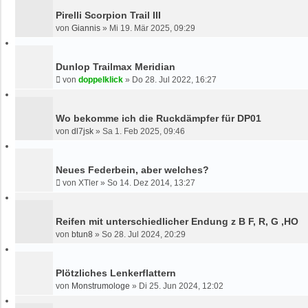
Pirelli Scorpion Trail III
von
Giannis
»
Mi 19. Mär 2025, 09:29
Dunlop Trailmax Meridian
von
doppelklick
»
Do 28. Jul 2022, 16:27
Wo bekomme ich die Ruckdämpfer für DP01
von
dl7jsk
»
Sa 1. Feb 2025, 09:46
Neues Federbein, aber welches?
von
XTler
»
So 14. Dez 2014, 13:27
Reifen mit unterschiedlicher Endung z B F, R, G ,HO
von
btun8
»
So 28. Jul 2024, 20:29
Plötzliches Lenkerflattern
von
Monstrumologe
»
Di 25. Jun 2024, 12:02