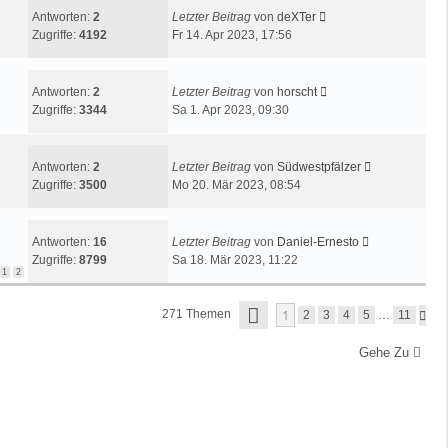
Antworten:
2
Letzter Beitrag
von
deXTer
Zugriffe:
4192
Fr 14. Apr 2023, 17:56
Antworten:
2
Letzter Beitrag
von
horscht
Zugriffe:
3344
Sa 1. Apr 2023, 09:30
Antworten:
2
Letzter Beitrag
von
Südwestpfälzer
Zugriffe:
3500
Mo 20. Mär 2023, 08:54
Antworten:
16
Letzter Beitrag
von
Daniel-Ernesto
Zugriffe:
8799
Sa 18. Mär 2023, 11:22
1
2
S
1
271 Themen
N
2
3
4
5
…
11
E
Ä
I
C
T
Gehe Zu
H
E
S
1
T
V
E
O
N
1