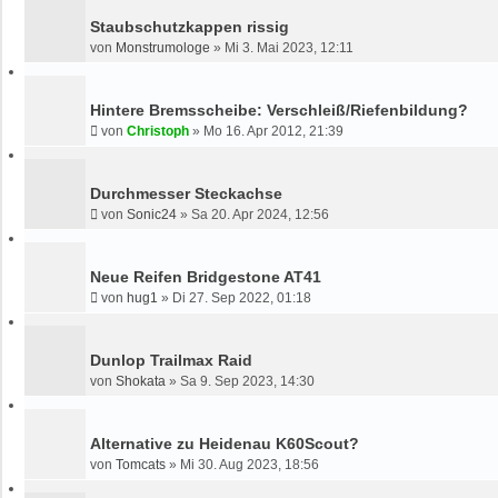
Staubschutzkappen rissig
von
Monstrumologe
»
Mi 3. Mai 2023, 12:11
Hintere Bremsscheibe: Verschleiß/Riefenbildung?
von
Christoph
»
Mo 16. Apr 2012, 21:39
Durchmesser Steckachse
von
Sonic24
»
Sa 20. Apr 2024, 12:56
Neue Reifen Bridgestone AT41
von
hug1
»
Di 27. Sep 2022, 01:18
Dunlop Trailmax Raid
von
Shokata
»
Sa 9. Sep 2023, 14:30
Alternative zu Heidenau K60Scout?
von
Tomcats
»
Mi 30. Aug 2023, 18:56