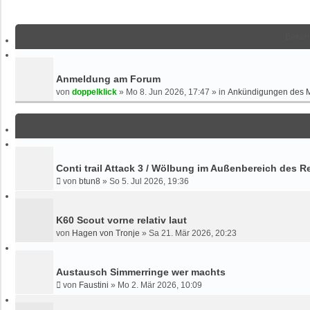
c
W
h
E
e
I
Bekan
T
E
R
Anmeldung am Forum
T
von
doppelklick
»
Mo 8. Jun 2026, 17:47
» in
Ankündigungen des 
E
S
U
C
H
E
Conti trail Attack 3 / Wölbung im Außenbereich des R
von
btun8
»
So 5. Jul 2026, 19:36
K60 Scout vorne relativ laut
von
Hagen von Tronje
»
Sa 21. Mär 2026, 20:23
Austausch Simmerringe wer machts
von
Faustini
»
Mo 2. Mär 2026, 10:09