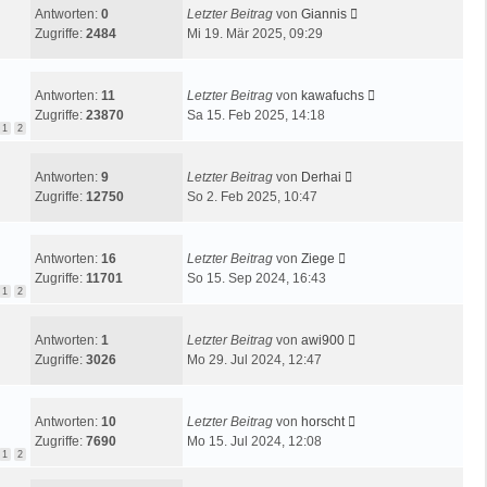
Antworten:
0
Letzter Beitrag
von
Giannis
Zugriffe:
2484
Mi 19. Mär 2025, 09:29
Antworten:
11
Letzter Beitrag
von
kawafuchs
Zugriffe:
23870
Sa 15. Feb 2025, 14:18
1
2
Antworten:
9
Letzter Beitrag
von
Derhai
Zugriffe:
12750
So 2. Feb 2025, 10:47
Antworten:
16
Letzter Beitrag
von
Ziege
Zugriffe:
11701
So 15. Sep 2024, 16:43
1
2
Antworten:
1
Letzter Beitrag
von
awi900
Zugriffe:
3026
Mo 29. Jul 2024, 12:47
Antworten:
10
Letzter Beitrag
von
horscht
Zugriffe:
7690
Mo 15. Jul 2024, 12:08
1
2