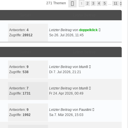
S
1
271 Themen
N
2
3
4
5
…
11
i
e
E
Ä
t
r
I
C
T
r
B
Statistik
Letzter Beitrag
H
E
a
S
e
1
T
g
i
V
E
O
Antworten:
4
Letzter Beitrag
von
doppelklick
t
N
Zugriffe:
28912
So 26. Jul 2026, 11:45
r
1
a
1
g
Statistik
Letzter Beitrag
Antworten:
9
Letzter Beitrag
von
btun8
Zugriffe:
538
Di 7. Jul 2026, 21:21
Antworten:
7
Letzter Beitrag
von
btun8
Zugriffe:
1731
Fr 24. Apr 2026, 00:49
Antworten:
9
Letzter Beitrag
von
Faustini
Zugriffe:
1992
Sa 7. Mär 2026, 15:03