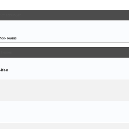
ntmachungen
Mod-Teams
Themen
eifen