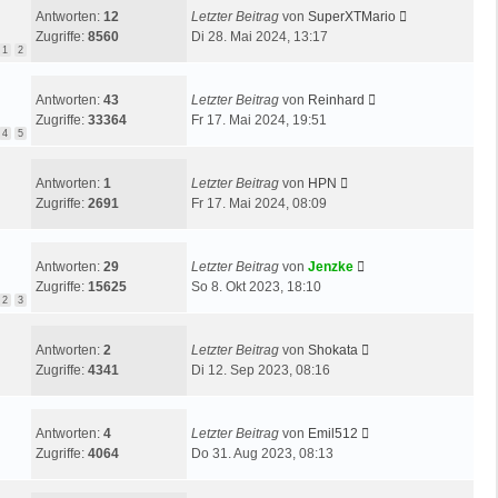
Antworten:
12
Letzter Beitrag
von
SuperXTMario
Zugriffe:
8560
Di 28. Mai 2024, 13:17
1
2
Antworten:
43
Letzter Beitrag
von
Reinhard
Zugriffe:
33364
Fr 17. Mai 2024, 19:51
4
5
Antworten:
1
Letzter Beitrag
von
HPN
Zugriffe:
2691
Fr 17. Mai 2024, 08:09
Antworten:
29
Letzter Beitrag
von
Jenzke
Zugriffe:
15625
So 8. Okt 2023, 18:10
2
3
Antworten:
2
Letzter Beitrag
von
Shokata
Zugriffe:
4341
Di 12. Sep 2023, 08:16
Antworten:
4
Letzter Beitrag
von
Emil512
Zugriffe:
4064
Do 31. Aug 2023, 08:13