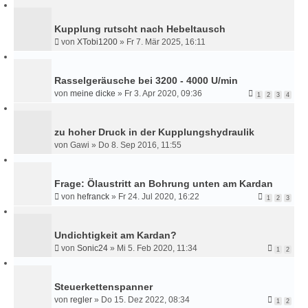
Kupplung rutscht nach Hebeltausch
von
XTobi1200
»
Fr 7. Mär 2025, 16:11
Rasselgeräusche bei 3200 - 4000 U/min
von
meine dicke
»
Fr 3. Apr 2020, 09:36
1
2
3
4
zu hoher Druck in der Kupplungshydraulik
von
Gawi
»
Do 8. Sep 2016, 11:55
Frage: Ölaustritt an Bohrung unten am Kardan
von
hefranck
»
Fr 24. Jul 2020, 16:22
1
2
3
Undichtigkeit am Kardan?
von
Sonic24
»
Mi 5. Feb 2020, 11:34
1
2
Steuerkettenspanner
von
regler
»
Do 15. Dez 2022, 08:34
1
2