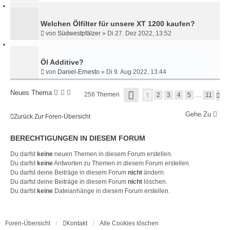
Welchen Ölfilter für unsere XT 1200 kaufen?
von
Südwestpfälzer
»
Di 27. Dez 2022, 13:52
Öl Additive?
von
Daniel-Ernesto
»
Di 9. Aug 2022, 13:44
S
Neues Thema
1
256 Themen
N
2
3
4
5
…
11
E
Ä
I
C
T
Gehe Zu
H
Zurück Zur Foren-Übersicht
E
S
1
T
V
BERECHTIGUNGEN IN DIESEM FORUM
E
O
N
Du darfst
keine
neuen Themen in diesem Forum erstellen.
1
Du darfst
keine
Antworten zu Themen in diesem Forum erstellen.
1
Du darfst deine Beiträge in diesem Forum
nicht
ändern.
Du darfst deine Beiträge in diesem Forum
nicht
löschen.
Du darfst
keine
Dateianhänge in diesem Forum erstellen.
Foren-Übersicht
Kontakt
Alle Cookies löschen