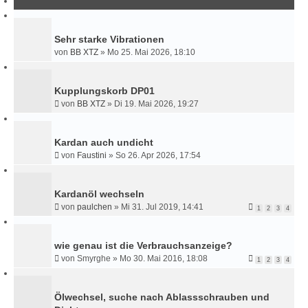
H
E
Sehr starke Vibrationen
von
BB XTZ
»
Mo 25. Mai 2026, 18:10
Kupplungskorb DP01
von
BB XTZ
»
Di 19. Mai 2026, 19:27
Kardan auch undicht
von
Faustini
»
So 26. Apr 2026, 17:54
Kardanöl wechseln
von
paulchen
»
Mi 31. Jul 2019, 14:41
1
2
3
4
wie genau ist die Verbrauchsanzeige?
von
Smyrghe
»
Mo 30. Mai 2016, 18:08
1
2
3
4
Ölwechsel, suche nach Ablassschrauben und