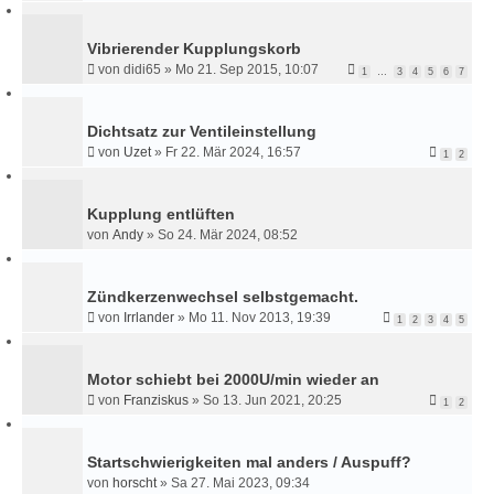
Vibrierender Kupplungskorb
von
didi65
»
Mo 21. Sep 2015, 10:07
1
…
3
4
5
6
7
Dichtsatz zur Ventileinstellung
von
Uzet
»
Fr 22. Mär 2024, 16:57
1
2
Kupplung entlüften
von
Andy
»
So 24. Mär 2024, 08:52
Zündkerzenwechsel selbstgemacht.
von
Irrlander
»
Mo 11. Nov 2013, 19:39
1
2
3
4
5
Motor schiebt bei 2000U/min wieder an
von
Franziskus
»
So 13. Jun 2021, 20:25
1
2
Startschwierigkeiten mal anders / Auspuff?
von
horscht
»
Sa 27. Mai 2023, 09:34