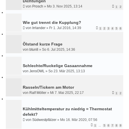
Dichtungen
von
Prosch
»
Mo 3. Nov 2025, 13:14
1
2
Wie gut trennt die Kupplung?
von
Irrlander
»
Fr 1. Jul 2016, 14:39
1
2
3
4
5
6
Ölstand kurze Frage
von
btun8
»
So 6. Jul 2025, 14:36
Schlechte/Ruckelige Gasaannahme
von
JensOWL
»
So 23. Mär 2025, 13:13
Rasseln/Tickern am Motor
von
Ralf Möller
»
Mi 7. Mai 2025, 22:17
1
2
Kühlmitteltemperatur zu niedrig = Thermostat
defekt?
von
Südwestpfälzer
»
Mo 16. Mär 2020, 07:56
1
…
5
6
7
8
9