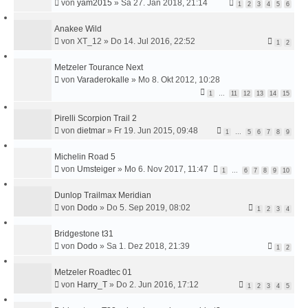
von
yam2015
»
Sa 27. Jan 2018, 21:14
1
2
3
4
5
6
Anakee Wild
von
XT_12
»
Do 14. Jul 2016, 22:52
1
2
Metzeler Tourance Next
von
Varaderokalle
»
Mo 8. Okt 2012, 10:28
1
…
11
12
13
14
15
Pirelli Scorpion Trail 2
von
dietmar
»
Fr 19. Jun 2015, 09:48
1
…
5
6
7
8
9
Michelin Road 5
von
Umsteiger
»
Mo 6. Nov 2017, 11:47
1
…
6
7
8
9
10
Dunlop Trailmax Meridian
von
Dodo
»
Do 5. Sep 2019, 08:02
1
2
3
4
Bridgestone t31
von
Dodo
»
Sa 1. Dez 2018, 21:39
1
2
Metzeler Roadtec 01
von
Harry_T
»
Do 2. Jun 2016, 17:12
1
2
3
4
5