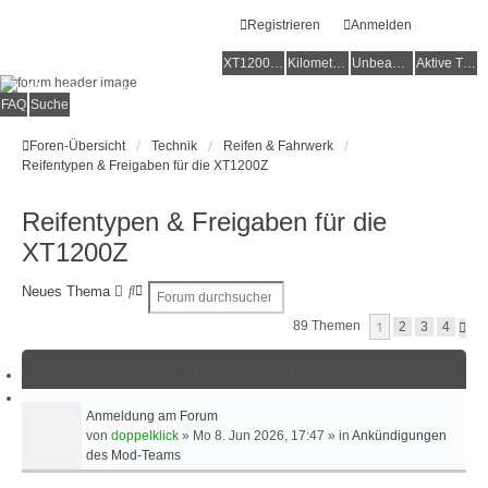
Registrieren
Anmelden
XT1200Z-Forum
XT1200Z-Wiki
Kilometerstatistik
Unbeantwortete Themen
Aktive Themen
Alles rund um die Yamaha XT1200Z Super Ténéré
FAQ
Suche
Foren-Übersicht
Technik
Reifen & Fahrwerk
Reifentypen & Freigaben für die XT1200Z
Reifentypen & Freigaben für die
XT1200Z
S
E
Neues Thema
u
R
1
89 Themen
N
2
3
4
c
W
Ä
h
E
C
e
I
Bekanntmachungen
H
S
T
T
E
Anmeldung am Forum
E
R
von
doppelklick
»
Mo 8. Jun 2026, 17:47
» in
Ankündigungen
T
des Mod-Teams
E
S