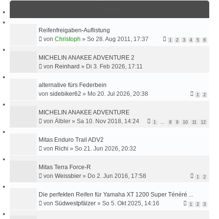
U
Themen
C
H
Reifenfreigaben-Auflistung
E
von
Christoph
»
So 28. Aug 2011, 17:37
1
2
3
4
5
6
MICHELIN ANAKEE ADVENTURE 2
von
Reinhard
»
Di 3. Feb 2026, 17:11
alternative fürs Federbein
von
sidebiker62
»
Mo 20. Jul 2026, 20:38
1
2
MICHELIN ANAKEE ADVENTURE
von
Älbler
»
Sa 10. Nov 2018, 14:24
1
…
8
9
10
11
12
Mitas Enduro Trail ADV2
von
Richi
»
So 21. Jun 2026, 20:32
Mitas Terra Force-R
von
Weissbier
»
Do 2. Jun 2016, 17:58
1
2
Die perfekten Reifen für Yamaha XT 1200 Super Ténéré ...
von
Südwestpfälzer
»
So 5. Okt 2025, 14:16
1
2
3