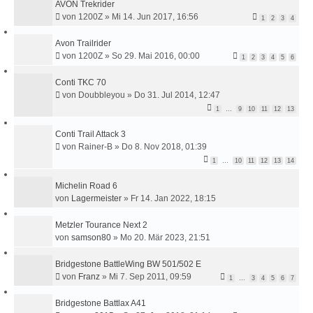
AVON Trekrider
von
1200Z
»
Mi 14. Jun 2017, 16:56
1
2
3
4
Avon Trailrider
von
1200Z
»
So 29. Mai 2016, 00:00
1
2
3
4
5
6
Conti TKC 70
von
Doubbleyou
»
Do 31. Jul 2014, 12:47
1
…
9
10
11
12
13
Conti Trail Attack 3
von
Rainer-B
»
Do 8. Nov 2018, 01:39
1
…
10
11
12
13
14
Michelin Road 6
von
Lagermeister
»
Fr 14. Jan 2022, 18:15
Metzler Tourance Next 2
von
samson80
»
Mo 20. Mär 2023, 21:51
Bridgestone BattleWing BW 501/502 E
von
Franz
»
Mi 7. Sep 2011, 09:59
1
…
3
4
5
6
7
Bridgestone Battlax A41