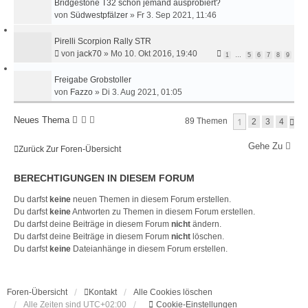
Bridgestone T32 schon jemand ausprobiert?
von
Südwestpfälzer
»
Fr 3. Sep 2021, 11:46
Pirelli Scorpion Rally STR
von
jack70
»
Mo 10. Okt 2016, 19:40
1
…
5
6
7
8
9
Freigabe Grobstoller
von
Fazzo
»
Di 3. Aug 2021, 01:05
Neues Thema
1
89 Themen
N
2
3
4
Ä
C
Gehe Zu
Zurück Zur Foren-Übersicht
H
S
T
BERECHTIGUNGEN IN DIESEM FORUM
E
Du darfst
keine
neuen Themen in diesem Forum erstellen.
Du darfst
keine
Antworten zu Themen in diesem Forum erstellen.
Du darfst deine Beiträge in diesem Forum
nicht
ändern.
Du darfst deine Beiträge in diesem Forum
nicht
löschen.
Du darfst
keine
Dateianhänge in diesem Forum erstellen.
Foren-Übersicht
Kontakt
Alle Cookies löschen
Alle Zeiten sind
UTC+02:00
Cookie-Einstellungen