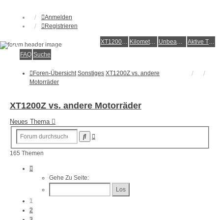
Anmelden
Registrieren
XT1200Z-Forum
XT1200Z-Wiki
Kilometerstatistik
Unbeantwortete Themen
Aktive Themen
Alles rund um die Yamaha XT1200Z Super Ténéré
FAQ
Suche
Foren-Übersicht
Sonstiges
XT1200Z vs. andere
Motorräder
XT1200Z vs. andere Motorräder
Neues Thema
Erweiterte
Suche
Suche
165 Themen
Seite
1
Gehe Zu Seite:
Von
7
1
2
3