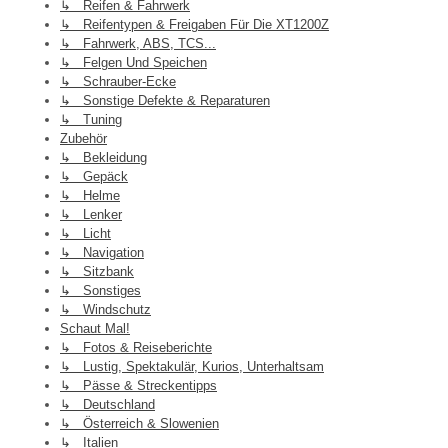
↳ Reifen & Fahrwerk
↳ Reifentypen & Freigaben Für Die XT1200Z
↳ Fahrwerk, ABS, TCS...
↳ Felgen Und Speichen
↳ Schrauber-Ecke
↳ Sonstige Defekte & Reparaturen
↳ Tuning
Zubehör
↳ Bekleidung
↳ Gepäck
↳ Helme
↳ Lenker
↳ Licht
↳ Navigation
↳ Sitzbank
↳ Sonstiges
↳ Windschutz
Schaut Mal!
↳ Fotos & Reiseberichte
↳ Lustig, Spektakulär, Kurios, Unterhaltsam
↳ Pässe & Streckentipps
↳ Deutschland
↳ Österreich & Slowenien
↳ Italien