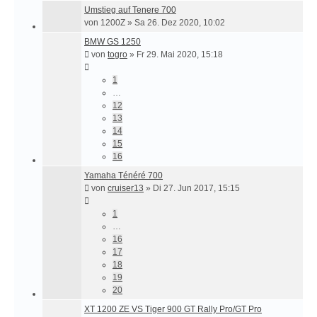
Umstieg auf Tenere 700
von
1200Z
»
Sa 26. Dez 2020, 10:02
BMW GS 1250
von
togro
»
Fr 29. Mai 2020, 15:18
1
…
12
13
14
15
16
Yamaha Ténéré 700
von
cruiser13
»
Di 27. Jun 2017, 15:15
1
…
16
17
18
19
20
XT 1200 ZE VS Tiger 900 GT Rally Pro/GT Pro