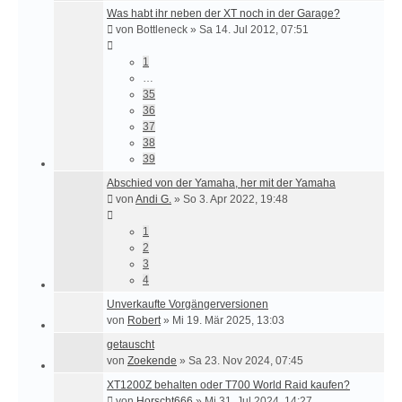
Was habt ihr neben der XT noch in der Garage?
von
Bottleneck
»
Sa 14. Jul 2012, 07:51
1
…
35
36
37
38
39
Abschied von der Yamaha, her mit der Yamaha
von
Andi G.
»
So 3. Apr 2022, 19:48
1
2
3
4
Unverkaufte Vorgängerversionen
von
Robert
»
Mi 19. Mär 2025, 13:03
getauscht
von
Zoekende
»
Sa 23. Nov 2024, 07:45
XT1200Z behalten oder T700 World Raid kaufen?
von
Horscht666
»
Mi 31. Jul 2024, 14:27