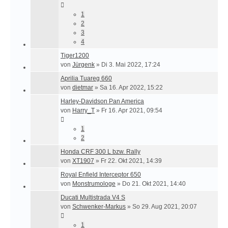
1
2
3
4
Tiger1200
von
Jürgenk
»
Di 3. Mai 2022, 17:24
Aprilia Tuareg 660
von
dietmar
»
Sa 16. Apr 2022, 15:22
Harley-Davidson Pan America
von
Harry_T
»
Fr 16. Apr 2021, 09:54
1
2
Honda CRF 300 L bzw. Rally
von
XT1907
»
Fr 22. Okt 2021, 14:39
Royal Enfield Interceptor 650
von
Monstrumologe
»
Do 21. Okt 2021, 14:40
Ducati Multistrada V4 S
von
Schwenker-Markus
»
So 29. Aug 2021, 20:07
1