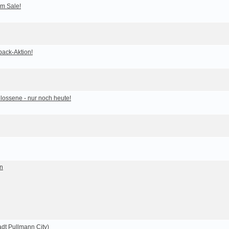
im Sale!
pack-Aktion!
lossene - nur noch heute!
an
dt Pullmann City)