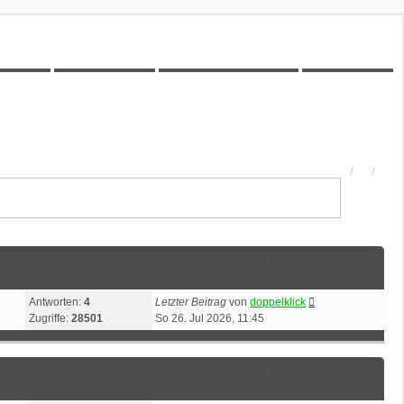
00Z-Wiki
Kilometerstatistik
Unbeantwortete Themen
Aktive Themen
Statistik
Letzter Beitrag
Antworten:
4
Letzter Beitrag
von
doppelklick
Zugriffe:
28501
So 26. Jul 2026, 11:45
Statistik
Letzter Beitrag