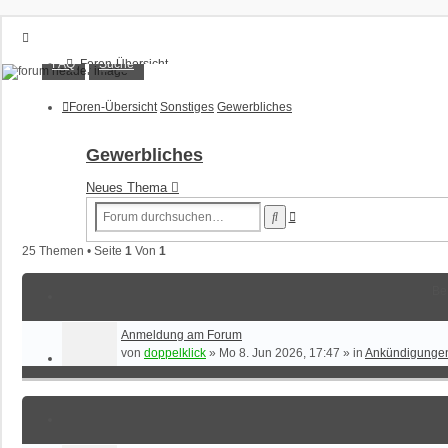
XT1200Z-Forum
FAQ
Suche
Foren-Übersicht
FAQ
Alles rund um die Yamaha XT1200Z Super Ténéré
Suche
Foren-Übersicht
Sonstiges
Gewerbliches
Unbeantwortete Themen
Aktive Themen
Gewerbliches
Anmelden
Neues Thema
Registrieren
Erweiterte
Suche
Suche
25 Themen • Seite
1
Von
1
Be
Anmeldung am Forum
von
doppelklick
»
Mo 8. Jun 2026, 17:47
» in
Ankündigunge