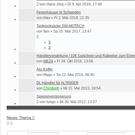
von
Hans-Jörg
»
Di 9. Apr 2019, 17:49
Ferienhäuser in Schweden
von
Alex
»
Fr 2. Mär 2018, 21:35
Tankrucksäcke SW-MOTECH
von
fam
»
Sa 25. Mär 2017, 13:47
1
2
Händlervorstellung / 10€ Gutschein und Ratgeber zum Einw
von
ME24
»
Fr 28. Okt 2016, 13:08
Alu-Koffer
von
Mygu
»
So 22. Mai 2016, 08:40
Dt. Händler für ALTRIDER
von
Christoph
»
Mi 15. Mai 2013, 18:54
Spiegelverlängerung
von
lungo
»
Mi 30. Mai 2012, 13:57
Neues Thema