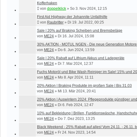
Kofferhaken
von
doppelklick
»
So 3. Nov 2024, 12:15
First Aid Highway der Johannite Unfallhilfe
von
Raubritter
»
Di 19. Jul 2022, 00:25
Sale | 20% auf Braking Scheiben und Bremsbeläge
von
ME24
»
Di 16. Jul 2024, 15:08
30% AKTION - MOTUL NGEN - Die neue Generation Motorenöl
von
ME24
»
Do 6. Jun 2024, 13:59
Sale | 20% Rabatt auf Lithium Akkus und Ladegeräte
von
ME24
»
Di 7. Mai 2024, 12:37
Fuchs Motoröl und Bike Wash Reiniger im Sale! 15% und 20
von
ME24
»
Mo 8. Apr 2024, 11:11
20% Aktion | Braking Produkte im großen Sale | Bis 31.03
von
ME24
»
Mi 13. Mär 2024, 20:41
20% Aktion | Auswintern 2024: Pflegeprodukte günstiger und
von
ME24
»
Di 6. Feb 2024, 12:47
10% auf Bekleidung | Brillen, Funktionswäsche, Handschuh
von
ME24
»
Do 7. Dez 2023, 13:25
Black Weekend - 25% Rabatt auf alles! Vom 24.11. - 26.11. b
von
ME24
»
Fr 24. Nov 2023, 14:54