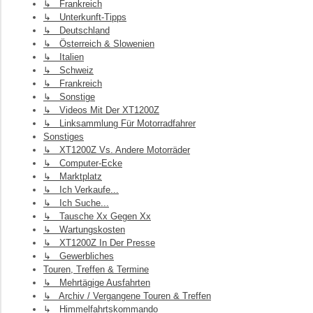
↳ Frankreich
↳ Unterkunft-Tipps
↳ Deutschland
↳ Österreich & Slowenien
↳ Italien
↳ Schweiz
↳ Frankreich
↳ Sonstige
↳ Videos Mit Der XT1200Z
↳ Linksammlung Für Motorradfahrer
Sonstiges
↳ XT1200Z Vs. Andere Motorräder
↳ Computer-Ecke
↳ Marktplatz
↳ Ich Verkaufe...
↳ Ich Suche...
↳ Tausche Xx Gegen Xx
↳ Wartungskosten
↳ XT1200Z In Der Presse
↳ Gewerbliches
Touren, Treffen & Termine
↳ Mehrtägige Ausfahrten
↳ Archiv / Vergangene Touren & Treffen
↳ Himmelfahrtskommando