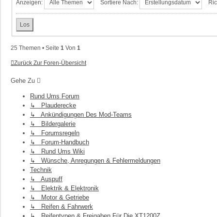
Anzeigen:
Sortiere Nach:
Ric
25 Themen • Seite
1
Von
1
Zurück Zur Foren-Übersicht
Gehe Zu
Rund Ums Forum
↳ Plauderecke
↳ Ankündigungen Des Mod-Teams
↳ Bildergalerie
↳ Forumsregeln
↳ Forum-Handbuch
↳ Rund Ums Wiki
↳ Wünsche, Anregungen & Fehlermeldungen
Technik
↳ Auspuff
↳ Elektrik & Elektronik
↳ Motor & Getriebe
↳ Reifen & Fahrwerk
↳ Reifentypen & Freigaben Für Die XT1200Z