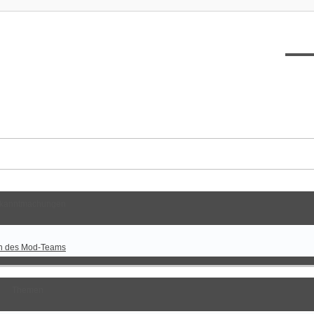
XT12
kanntmachungen
n des Mod-Teams
Themen