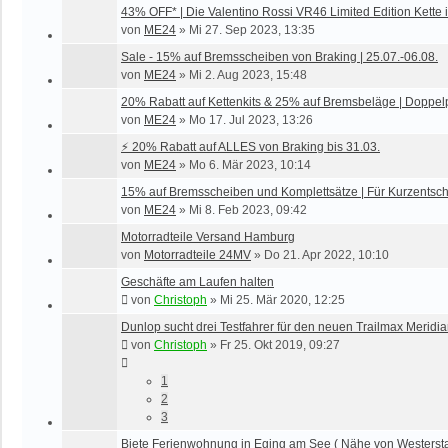
43% OFF* | Die Valentino Rossi VR46 Limited Edition Kette 
von
ME24
»
Mi 27. Sep 2023, 13:35
Sale - 15% auf Bremsscheiben von Braking | 25.07.-06.08.
von
ME24
»
Mi 2. Aug 2023, 15:48
20% Rabatt auf Kettenkits & 25% auf Bremsbeläge | Doppel
von
ME24
»
Mo 17. Jul 2023, 13:26
⚡ 20% Rabatt auf ALLES von Braking bis 31.03.
von
ME24
»
Mo 6. Mär 2023, 10:14
15% auf Bremsscheiben und Komplettsätze | Für Kurzentsch
von
ME24
»
Mi 8. Feb 2023, 09:42
Motorradteile Versand Hamburg
von
Motorradteile 24MV
»
Do 21. Apr 2022, 10:10
Geschäfte am Laufen halten
von
Christoph
»
Mi 25. Mär 2020, 12:25
Dunlop sucht drei Testfahrer für den neuen Trailmax Meridi
von
Christoph
»
Fr 25. Okt 2019, 09:27
1
2
3
Biete Ferienwohnung in Eging am See ( Nähe von Westersta