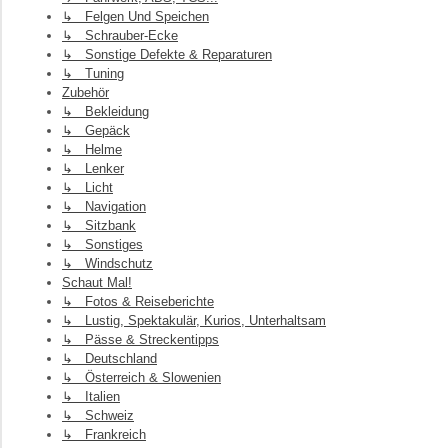
↳ Felgen Und Speichen
↳ Schrauber-Ecke
↳ Sonstige Defekte & Reparaturen
↳ Tuning
Zubehör
↳ Bekleidung
↳ Gepäck
↳ Helme
↳ Lenker
↳ Licht
↳ Navigation
↳ Sitzbank
↳ Sonstiges
↳ Windschutz
Schaut Mal!
↳ Fotos & Reiseberichte
↳ Lustig, Spektakulär, Kurios, Unterhaltsam
↳ Pässe & Streckentipps
↳ Deutschland
↳ Österreich & Slowenien
↳ Italien
↳ Schweiz
↳ Frankreich