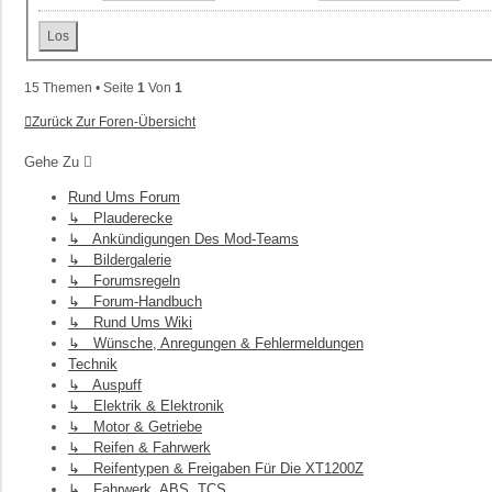
15 Themen • Seite
1
Von
1
Zurück Zur Foren-Übersicht
Gehe Zu
Rund Ums Forum
↳ Plauderecke
↳ Ankündigungen Des Mod-Teams
↳ Bildergalerie
↳ Forumsregeln
↳ Forum-Handbuch
↳ Rund Ums Wiki
↳ Wünsche, Anregungen & Fehlermeldungen
Technik
↳ Auspuff
↳ Elektrik & Elektronik
↳ Motor & Getriebe
↳ Reifen & Fahrwerk
↳ Reifentypen & Freigaben Für Die XT1200Z
↳ Fahrwerk, ABS, TCS...