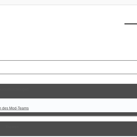
XT12
kanntmachungen
n des Mod-Teams
Themen