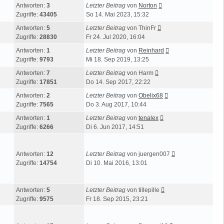
Antworten:
3
Letzter Beitrag
von
Norton
Zugriffe:
43405
So 14. Mai 2023, 15:32
Antworten:
5
Letzter Beitrag
von
ThinFr
Zugriffe:
28830
Fr 24. Jul 2020, 16:04
Antworten:
1
Letzter Beitrag
von
Reinhard
Zugriffe:
9793
Mi 18. Sep 2019, 13:25
Antworten:
7
Letzter Beitrag
von
Harm
Zugriffe:
17851
Do 14. Sep 2017, 22:22
Antworten:
2
Letzter Beitrag
von
Obelix68
Zugriffe:
7565
Do 3. Aug 2017, 10:44
Antworten:
1
Letzter Beitrag
von
tenalex
Zugriffe:
6266
Di 6. Jun 2017, 14:51
Antworten:
12
Letzter Beitrag
von
juergen007
Zugriffe:
14754
Di 10. Mai 2016, 13:01
Antworten:
5
Letzter Beitrag
von
tillepille
Zugriffe:
9575
Fr 18. Sep 2015, 23:21