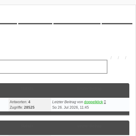
00Z-Wiki
Kilometerstatistik
Unbeantwortete Themen
Aktive Themen
Statistik
Letzter Beitrag
Antworten:
4
Letzter Beitrag
von
doppelklick
Zugriffe:
28525
So 26. Jul 2026, 11:45
Statistik
Letzter Beitrag