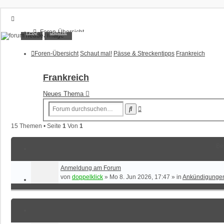
XT1200Z-Forum
FAQ
Suche
Foren-Übersicht
FAQ
Alles rund um die Yamaha XT1200Z Super Ténéré
Suche
Foren-Übersicht
Schaut mal!
Pässe & Streckentipps
Frankreich
Unbeantwortete Themen
Aktive Themen
Frankreich
Anmelden
Neues Thema
Registrieren
Erweiterte
Suche
Suche
15 Themen • Seite
1
Von
1
Be
Anmeldung am Forum
von
doppelklick
»
Mo 8. Jun 2026, 17:47
» in
Ankündigunge