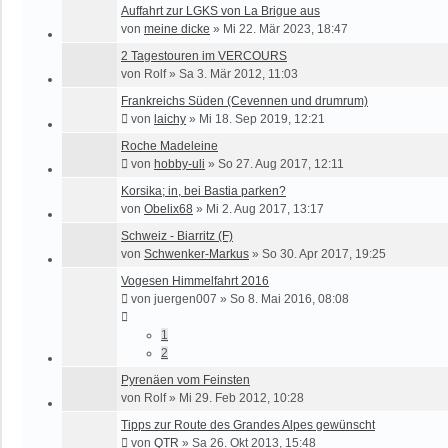
Auffahrt zur LGKS von La Brigue aus
von
meine dicke
»
Mi 22. Mär 2023, 18:47
2 Tagestouren im VERCOURS
von
Rolf
»
Sa 3. Mär 2012, 11:03
Frankreichs Süden (Cevennen und drumrum)
von
laichy
»
Mi 18. Sep 2019, 12:21
Roche Madeleine
von
hobby-uli
»
So 27. Aug 2017, 12:11
Korsika; in, bei Bastia parken?
von
Obelix68
»
Mi 2. Aug 2017, 13:17
Schweiz - Biarritz (F)
von
Schwenker-Markus
»
So 30. Apr 2017, 19:25
Vogesen Himmelfahrt 2016
von
juergen007
»
So 8. Mai 2016, 08:08
1
2
Pyrenäen vom Feinsten
von
Rolf
»
Mi 29. Feb 2012, 10:28
Tipps zur Route des Grandes Alpes gewünscht
von
QTR
»
Sa 26. Okt 2013, 15:48