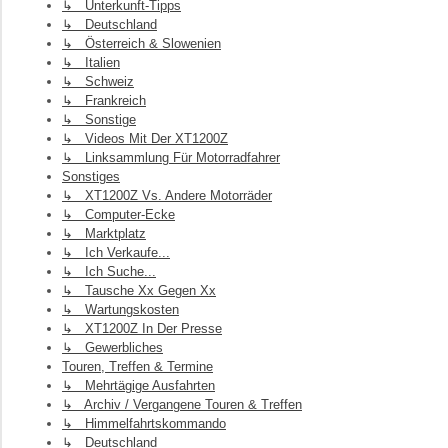
↳ Unterkunft-Tipps
↳ Deutschland
↳ Österreich & Slowenien
↳ Italien
↳ Schweiz
↳ Frankreich
↳ Sonstige
↳ Videos Mit Der XT1200Z
↳ Linksammlung Für Motorradfahrer
Sonstiges
↳ XT1200Z Vs. Andere Motorräder
↳ Computer-Ecke
↳ Marktplatz
↳ Ich Verkaufe...
↳ Ich Suche...
↳ Tausche Xx Gegen Xx
↳ Wartungskosten
↳ XT1200Z In Der Presse
↳ Gewerbliches
Touren, Treffen & Termine
↳ Mehrtägige Ausfahrten
↳ Archiv / Vergangene Touren & Treffen
↳ Himmelfahrtskommando
↳ Deutschland