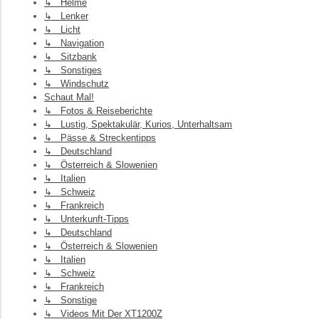
↳ Helme
↳ Lenker
↳ Licht
↳ Navigation
↳ Sitzbank
↳ Sonstiges
↳ Windschutz
Schaut Mal!
↳ Fotos & Reiseberichte
↳ Lustig, Spektakulär, Kurios, Unterhaltsam
↳ Pässe & Streckentipps
↳ Deutschland
↳ Österreich & Slowenien
↳ Italien
↳ Schweiz
↳ Frankreich
↳ Unterkunft-Tipps
↳ Deutschland
↳ Österreich & Slowenien
↳ Italien
↳ Schweiz
↳ Frankreich
↳ Sonstige
↳ Videos Mit Der XT1200Z