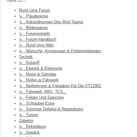
Gehe Zu
Rund Ums Forum
↳ Plauderecke
↳ Ankündigungen Des Mod-Teams
↳ Bildergalerie
↳ Forumsregeln
↳ Forum-Handbuch
↳ Rund Ums Wiki
↳ Wünsche, Anregungen & Fehlermeldungen
Technik
↳ Auspuff
↳ Elektrik & Elektronik
↳ Motor & Getriebe
↳ Reifen & Fahrwerk
↳ Reifentypen & Freigaben Für Die XT1200Z
↳ Fahrwerk, ABS, TCS...
↳ Felgen Und Speichen
↳ Schrauber-Ecke
↳ Sonstige Defekte & Reparaturen
↳ Tuning
Zubehör
↳ Bekleidung
↳ Gepäck