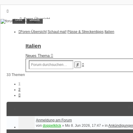
XT1200Z-Forum
FAQ
Suche
Foren-Übersicht
FAQ
Alles rund um die Yamaha XT1200Z Super Ténéré
Suche
Foren-Übersicht
Schaut mal!
Pässe & Streckentipps
Italien
Unbeantwortete Themen
Aktive Themen
Italien
Anmelden
Neues Thema
Registrieren
Erweiterte
Suche
Suche
33 Themen
1
2
Nächste
Be
Anmeldung am Forum
von
doppelklick
»
Mo 8. Jun 2026, 17:47
» in
Ankündigunge