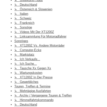
↳ Unterkunft-Tipps
↳ Deutschland
↳ Österreich & Slowenien
↳ Italien
↳ Schweiz
↳ Frankreich
↳ Sonstige
↳ Videos Mit Der XT1200Z
↳ Linksammlung Für Motorradfahrer
Sonstiges
↳ XT1200Z Vs. Andere Motorräder
↳ Computer-Ecke
↳ Marktplatz
↳ Ich Verkaufe...
↳ Ich Suche...
↳ Tausche Xx Gegen Xx
↳ Wartungskosten
↳ XT1200Z In Der Presse
↳ Gewerbliches
Touren, Treffen & Termine
↳ Mehrtägige Ausfahrten
↳ Archiv / Vergangene Touren & Treffen
↳ Himmelfahrtskommando
↳ Deutschland