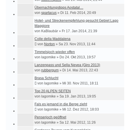
Übernachtungstipps Aostatal....
von
spartacus
»
Di 11. Feb 2014, 20:49
Hotel- und Streckenempfehlung gesucht Gebiet Lago
Maggiore
von
KaBlaubär
»
Fr 17. Jan 2014, 21:39
Colle della Maddalena
von
Norton
»
Sa 23. Nov 2013, 11:44
Timmelsjoch wieder offen
von
lagomike
»
Do 24. Okt 2013, 19:57
Lanzenpass und Sella Nevea (Giro 2013)
von
rubbergum
»
Di 14. Mai 2013, 22:43
Brasa Schlucht
von
lagomike
»
Mi 30. Nov 2011, 18:11
Top 20 ALPEN SEITEN
von
lagomike
»
Sa 19. Jan 2013, 19:05
Fals es jemand in die Berge zieht
von
lagomike
»
Mi 12. Dez 2012, 18:03
Penserjoch geöffnet
von
lagomike
»
Sa 12. Mai 2012, 11:26