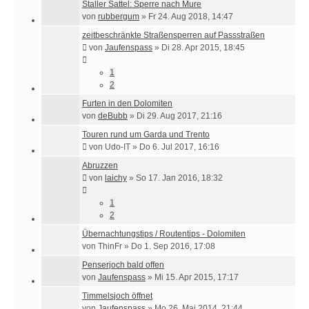
Staller Sattel: Sperre nach Mure
von
rubbergum
»
Fr 24. Aug 2018, 14:47
zeitbeschränkte Straßensperren auf Passstraßen
von
Jaufenspass
»
Di 28. Apr 2015, 18:45
1
2
Furten in den Dolomiten
von
deBubb
»
Di 29. Aug 2017, 21:16
Touren rund um Garda und Trento
von
Udo-IT
»
Do 6. Jul 2017, 16:16
Abruzzen
von
laichy
»
So 17. Jan 2016, 18:32
1
2
Übernachtungstips / Routentips - Dolomiten
von
ThinFr
»
Do 1. Sep 2016, 17:08
Penserjoch bald offen
von
Jaufenspass
»
Mi 15. Apr 2015, 17:17
Timmelsjoch öffnet
von
Jaufenspass
»
Mo 26. Mai 2014, 21:44