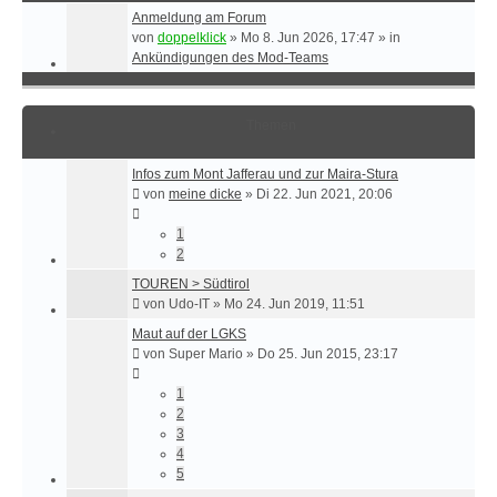
Anmeldung am Forum
von
doppelklick
»
Mo 8. Jun 2026, 17:47
» in
Ankündigungen des Mod-Teams
Themen
Infos zum Mont Jafferau und zur Maira-Stura
von
meine dicke
»
Di 22. Jun 2021, 20:06
1
2
TOUREN > Südtirol
von
Udo-IT
»
Mo 24. Jun 2019, 11:51
Maut auf der LGKS
von
Super Mario
»
Do 25. Jun 2015, 23:17
1
2
3
4
5