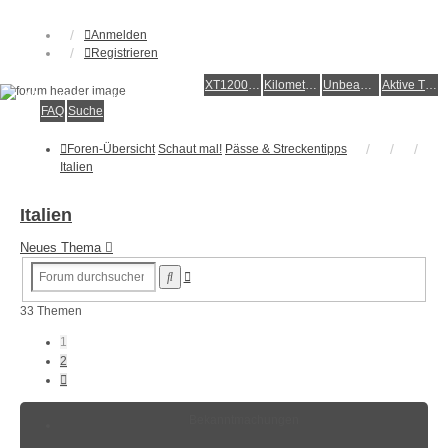
Anmelden
Registrieren
XT1200Z-Forum
XT1200Z-Wiki
Kilometerstatistik
Unbeantwortete Themen
Aktive Themen
Alles rund um die Yamaha XT1200Z Super Ténéré
FAQ
Suche
Foren-Übersicht
Schaut mal!
Pässe & Streckentipps
Italien
Italien
Neues Thema
Erweiterte
Suche
Suche
33 Themen
1
2
Nächste
Bekanntmachungen