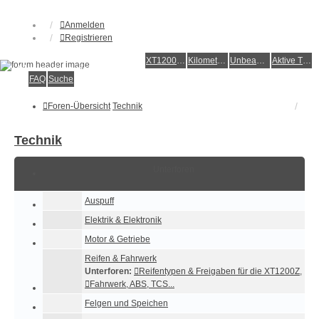
Anmelden
Registrieren
XT1200Z-Forum
XT1200Z-Wiki
Kilometerstatistik
Unbeantwortete Themen
Aktive Themen
Alles rund um die Yamaha XT1200Z Super Ténéré
FAQ
Suche
Foren-Übersicht
Technik
Technik
Unterforen
Auspuff
Elektrik & Elektronik
Motor & Getriebe
Reifen & Fahrwerk
Unterforen:
Reifentypen & Freigaben für die XT1200Z
,
Fahrwerk, ABS, TCS...
Felgen und Speichen