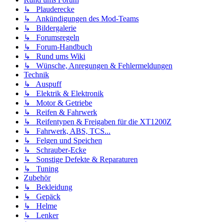
↳ Plauderecke
↳ Ankündigungen des Mod-Teams
↳ Bildergalerie
↳ Forumsregeln
↳ Forum-Handbuch
↳ Rund ums Wiki
↳ Wünsche, Anregungen & Fehlermeldungen
Technik
↳ Auspuff
↳ Elektrik & Elektronik
↳ Motor & Getriebe
↳ Reifen & Fahrwerk
↳ Reifentypen & Freigaben für die XT1200Z
↳ Fahrwerk, ABS, TCS...
↳ Felgen und Speichen
↳ Schrauber-Ecke
↳ Sonstige Defekte & Reparaturen
↳ Tuning
Zubehör
↳ Bekleidung
↳ Gepäck
↳ Helme
↳ Lenker