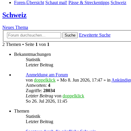
Foren-Übersicht
Schaut mal!
Pässe & Streckentipps
Schweiz
Schweiz
Neues Thema
Erweiterte Suche
Suche
2 Themen • Seite
1
von
1
Bekanntmachungen
Statistik
Letzter Beitrag
Anmeldung am Forum
von
doppelklick
»
Mo 8. Jun 2026, 17:47
» in
Ankündig
Antworten:
4
Zugriffe:
28034
Letzter Beitrag
von
doppelklick
So 26. Jul 2026, 11:45
Themen
Statistik
Letzter Beitrag