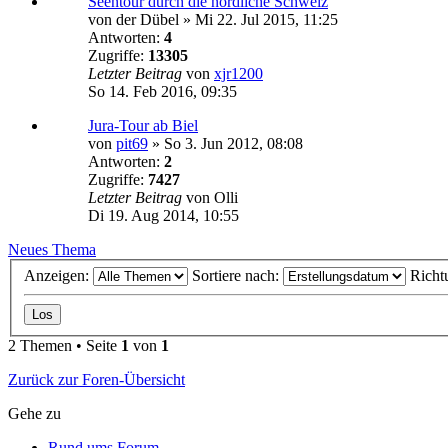
Seentour durch die nördliche Schweiz
von
der Dübel
»
Mi 22. Jul 2015, 11:25
Antworten:
4
Zugriffe:
13305
Letzter Beitrag
von
xjr1200
So 14. Feb 2016, 09:35
Jura-Tour ab Biel
von
pit69
»
So 3. Jun 2012, 08:08
Antworten:
2
Zugriffe:
7427
Letzter Beitrag
von
Olli
Di 19. Aug 2014, 10:55
Neues Thema
Anzeigen:
Sortiere nach:
Richt
2 Themen • Seite
1
von
1
Zurück zur Foren-Übersicht
Gehe zu
Rund ums Forum