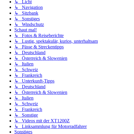
↳ Licht
↳ Navigation
↳ Sitzbank
↳ Sonstiges
↳ Windschutz
Schaut mal!
↳ Fotos & Reiseberichte
↳ Lustig, spektakulär, kurios, unterhaltsam
↳ Pässe & Streckentipps
↳ Deutschland
↳ Österreich & Slowenien
↳ Italien
↳ Schweiz
↳ Frankreich
↳ Unterkunft-Tipps
↳ Deutschland
↳ Österreich & Slowenien
↳ Italien
↳ Schweiz
↳ Frankreich
↳ Sonstige
↳ Videos mit der XT1200Z
↳ Linksammlung für Motorradfahrer
Sonstiges