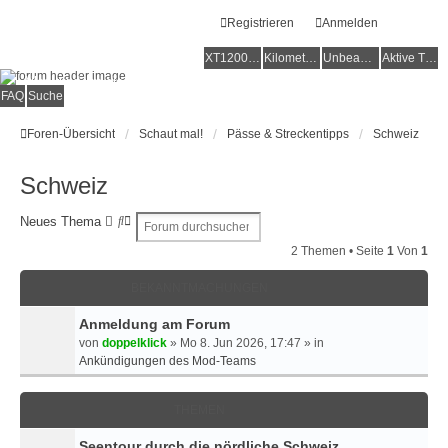
Registrieren
Anmelden
XT1200Z-Forum
XT1200Z-Wiki
Kilometerstatistik
Unbeantwortete Themen
Aktive Themen
Alles rund um die Yamaha XT1200Z Super Ténéré
FAQ
Suche
Foren-Übersicht
Schaut mal!
Pässe & Streckentipps
Schweiz
Schweiz
S
E
Neues Thema
u
R
2 Themen • Seite
1
Von
1
c
W
h
E
BEKANNTMACHUNGEN
e
I
T
Anmeldung am Forum
E
von
doppelklick
»
Mo 8. Jun 2026, 17:47
» in
R
Ankündigungen des Mod-Teams
T
E
S
THEMEN
U
C
Seentour durch die nördliche Schweiz