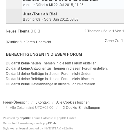
H
von
der Dübel
»
Mi 22. Jul 2015, 11:25
E
Jura-Tour ab Biel
von
pit69
»
So 3. Jun 2012, 08:08
Neues Thema
2 Themen • Seite
1
Von
1
Gehe Zu
Zurück Zur Foren-Übersicht
BERECHTIGUNGEN IN DIESEM FORUM
Du darfst
keine
neuen Themen in diesem Forum erstellen.
Du darfst
keine
Antworten zu Themen in diesem Forum erstellen.
Du darfst deine Beiträge in diesem Forum
nicht
ändern.
Du darfst deine Beiträge in diesem Forum
nicht
löschen.
Du darfst
keine
Dateianhänge in diesem Forum erstellen.
Foren-Übersicht
Kontakt
Alle Cookies löschen
Alle Zeiten sind
UTC+02:00
Cookie-Einstellungen
Powered by
phpBB
® Forum Software © phpBB Limited
Deutsche Übersetzung durch
phpBB.de
Style
we_universal
created by INVENTEA & v12mike