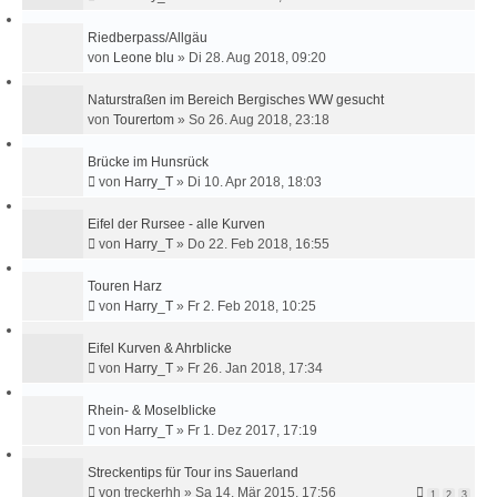
Riedberpass/Allgäu
von
Leone blu
»
Di 28. Aug 2018, 09:20
Naturstraßen im Bereich Bergisches WW gesucht
von
Tourertom
»
So 26. Aug 2018, 23:18
Brücke im Hunsrück
von
Harry_T
»
Di 10. Apr 2018, 18:03
Eifel der Rursee - alle Kurven
von
Harry_T
»
Do 22. Feb 2018, 16:55
Touren Harz
von
Harry_T
»
Fr 2. Feb 2018, 10:25
Eifel Kurven & Ahrblicke
von
Harry_T
»
Fr 26. Jan 2018, 17:34
Rhein- & Moselblicke
von
Harry_T
»
Fr 1. Dez 2017, 17:19
Streckentips für Tour ins Sauerland
von
treckerhh
»
Sa 14. Mär 2015, 17:56
1
2
3