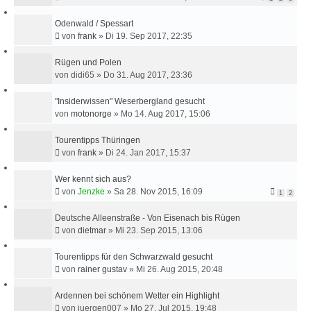
Odenwald / Spessart
von
frank
»
Di 19. Sep 2017, 22:35
Rügen und Polen
von
didi65
»
Do 31. Aug 2017, 23:36
"Insiderwissen" Weserbergland gesucht
von
motonorge
»
Mo 14. Aug 2017, 15:06
Tourentipps Thüringen
von
frank
»
Di 24. Jan 2017, 15:37
Wer kennt sich aus?
von
Jenzke
»
Sa 28. Nov 2015, 16:09
1
2
Deutsche Alleenstraße - Von Eisenach bis Rügen
von
dietmar
»
Mi 23. Sep 2015, 13:06
Tourentipps für den Schwarzwald gesucht
von
rainer gustav
»
Mi 26. Aug 2015, 20:48
Ardennen bei schönem Wetter ein Highlight
von
juergen007
»
Mo 27. Jul 2015, 19:48