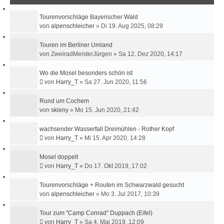
C
H
Tourenvorschläge Bayerischer Wald
E
von
alpenschleicher
»
Di 19. Aug 2025, 08:29
Touren im Berliner Umland
von
ZweiradMeisterJürgen
»
Sa 12. Dez 2020, 14:17
Wo die Mosel besonders schön ist
von
Harry_T
»
Sa 27. Jun 2020, 11:56
Rund um Cochem
von
skieny
»
Mo 15. Jun 2020, 21:42
wachsender Wasserfall Dreimühlen - Rother Kopf
von
Harry_T
»
Mi 15. Apr 2020, 14:28
Mosel doppelt
von
Harry_T
»
Do 17. Okt 2019, 17:02
Tourenvorschläge + Routen im Schwarzwald gesucht
von
alpenschleicher
»
Mo 3. Jul 2017, 10:39
Tour zum "Camp Conrad" Duppach (Eifel)
von
Harry_T
»
Sa 4. Mai 2019, 12:09