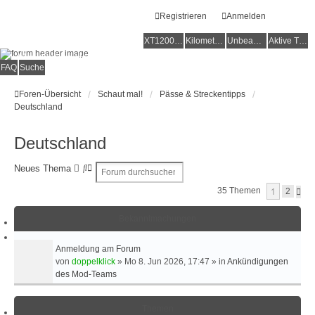
Registrieren
Anmelden
XT1200Z-Forum
XT1200Z-Wiki
Kilometerstatistik
Unbeantwortete Themen
Aktive Themen
Alles rund um die Yamaha XT1200Z Super Ténéré
FAQ
Suche
Foren-Übersicht
Schaut mal!
Pässe & Streckentipps
Deutschland
Deutschland
S
E
Neues Thema
u
R
1
35 Themen
N
2
c
W
Ä
h
E
C
e
I
Bekanntmachungen
H
S
T
T
E
Anmeldung am Forum
E
R
von
doppelklick
»
Mo 8. Jun 2026, 17:47
» in
Ankündigungen
T
des Mod-Teams
E
S
U
Themen