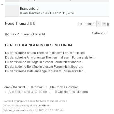
Brandenburg
von
Traveler
»
Sa 21. Feb 2015, 20:43
Neues Thema
1
35 Themen
N
2
Ä
C
Gehe Zu
Zurück Zur Foren-Übersicht
H
S
T
BERECHTIGUNGEN IN DIESEM FORUM
E
Du darfst
keine
neuen Themen in diesem Forum erstellen.
Du darfst
keine
Antworten zu Themen in diesem Forum erstellen.
Du darfst deine Beiträge in diesem Forum
nicht
ändern.
Du darfst deine Beiträge in diesem Forum
nicht
löschen.
Du darfst
keine
Dateianhänge in diesem Forum erstellen.
Foren-Übersicht
Kontakt
Alle Cookies löschen
Alle Zeiten sind
UTC+02:00
Cookie-Einstellungen
Powered by
phpBB
® Forum Software © phpBB Limited
Deutsche Übersetzung durch
phpBB.de
Style
we_universal
created by INVENTEA & v12mike