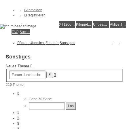
Anmelden
Registrieren
XT1200Z-Forum
XT1200Z-Wiki
Kilometerstatistik
Unbeantwortete Themen
Aktive Themen
Alles rund um die Yamaha XT1200Z Super Ténéré
FAQ
Suche
Foren-Übersicht
Zubehör
Sonstiges
Sonstiges
Neues Thema
Erweiterte
Suche
Suche
216 Themen
Seite
1
Gehe Zu Seite:
Von
9
1
2
3
4