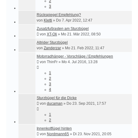
2
3
Rückspiegel Empfehlung?
von
Kletti
»
Do 7. Apr 2022, 12:47
Zusatzfußrasten am Sturzbügel
von
XT-Oli
»
Mo 21. Mär 2022, 08:50
Altrider Sturzbügel
von
Zanderzar
»
Mo 21. Feb 2022, 11:47
Motorradhänger - Vorschläge / Empfehlungen
von
ThinFr
»
Mo 4. Jul 2016, 13:28
1
2
3
4
Sturzbügel für die Dicke
von
ducaman
»
Do 23. Sep 2021, 17:57
1
2
Innenkotflügel hinten
von
Nordmann65
»
Di 23. Nov 2021, 20:05