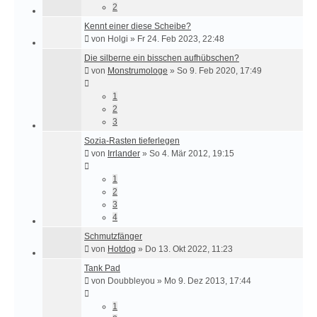
2
Kennt einer diese Scheibe?
von
Holgi
»
Fr 24. Feb 2023, 22:48
Die silberne ein bisschen aufhübschen?
von
Monstrumologe
»
So 9. Feb 2020, 17:49
1
2
3
Sozia-Rasten tieferlegen
von
Irrlander
»
So 4. Mär 2012, 19:15
1
2
3
4
Schmutzfänger
von
Hotdog
»
Do 13. Okt 2022, 11:23
Tank Pad
von
Doubbleyou
»
Mo 9. Dez 2013, 17:44
1