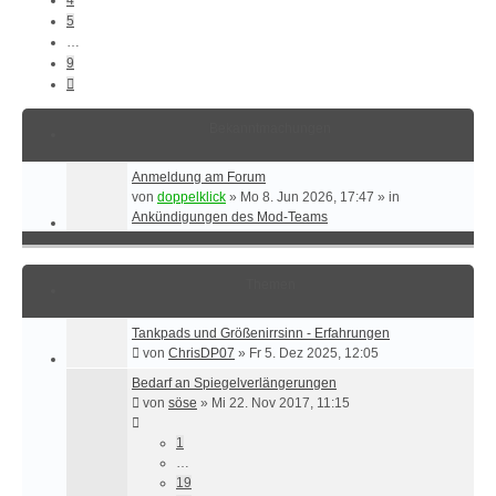
5
…
9
Nächste
Bekanntmachungen
Anmeldung am Forum
von
doppelklick
»
Mo 8. Jun 2026, 17:47
» in
Ankündigungen des Mod-Teams
Themen
Tankpads und Größenirrsinn - Erfahrungen
von
ChrisDP07
»
Fr 5. Dez 2025, 12:05
Bedarf an Spiegelverlängerungen
von
söse
»
Mi 22. Nov 2017, 11:15
1
…
19