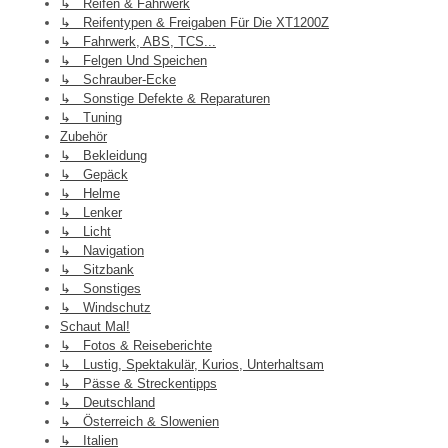
↳ Reifen & Fahrwerk
↳ Reifentypen & Freigaben Für Die XT1200Z
↳ Fahrwerk, ABS, TCS...
↳ Felgen Und Speichen
↳ Schrauber-Ecke
↳ Sonstige Defekte & Reparaturen
↳ Tuning
Zubehör
↳ Bekleidung
↳ Gepäck
↳ Helme
↳ Lenker
↳ Licht
↳ Navigation
↳ Sitzbank
↳ Sonstiges
↳ Windschutz
Schaut Mal!
↳ Fotos & Reiseberichte
↳ Lustig, Spektakulär, Kurios, Unterhaltsam
↳ Pässe & Streckentipps
↳ Deutschland
↳ Österreich & Slowenien
↳ Italien