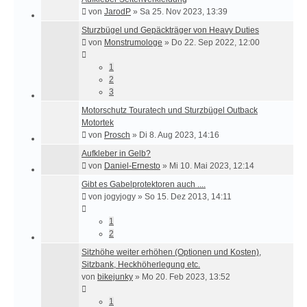
von
JarodP
»
Sa 25. Nov 2023, 13:39
Sturzbügel und Gepäckträger von Heavy Duties
von
Monstrumologe
»
Do 22. Sep 2022, 12:00
1
2
3
Motorschutz Touratech und Sturzbügel Outback
Motortek
von
Prosch
»
Di 8. Aug 2023, 14:16
Aufkleber in Gelb?
von
Daniel-Ernesto
»
Mi 10. Mai 2023, 12:14
Gibt es Gabelprotektoren auch ....
von
jogyjogy
»
So 15. Dez 2013, 14:11
1
2
Sitzhöhe weiter erhöhen (Optionen und Kosten),
Sitzbank, Heckhöherlegung etc.
von
bikejunky
»
Mo 20. Feb 2023, 13:52
1