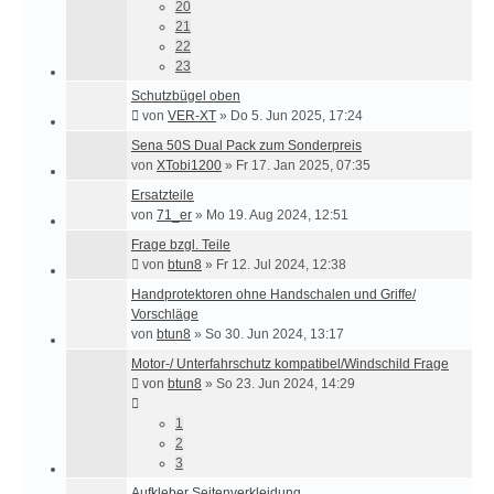
20
21
22
23
Schutzbügel oben
von
VER-XT
»
Do 5. Jun 2025, 17:24
Sena 50S Dual Pack zum Sonderpreis
von
XTobi1200
»
Fr 17. Jan 2025, 07:35
Ersatzteile
von
71_er
»
Mo 19. Aug 2024, 12:51
Frage bzgl. Teile
von
btun8
»
Fr 12. Jul 2024, 12:38
Handprotektoren ohne Handschalen und Griffe/
Vorschläge
von
btun8
»
So 30. Jun 2024, 13:17
Motor-/ Unterfahrschutz kompatibel/Windschild Frage
von
btun8
»
So 23. Jun 2024, 14:29
1
2
3
Aufkleber Seitenverkleidung