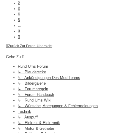
2
3
4
5
…
9
Nächste
Zurück Zur Foren-Übersicht
Gehe Zu
Rund Ums Forum
↳ Plauderecke
↳ Ankündigungen Des Mod-Teams
↳ Bildergalerie
↳ Forumsregeln
↳ Forum-Handbuch
↳ Rund Ums Wiki
↳ Wünsche, Anregungen & Fehlermeldungen
Technik
↳ Auspuff
↳ Elektrik & Elektronik
↳ Motor & Getriebe