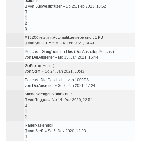
extrem?
von
Südwestpfälzer
»
Do 25. Feb 2021, 10:52
1
2
3
XT1200 jetzt mit Automatikgetriebe und 81 PS
von
yam2015
»
Mi 24. Feb 2021, 14:41
Podcast - Gang' rein und los (Der Ausreiter-Podcast)
von
DerAusreiter
»
Mo 25. Jan 2021, 16:44
GoPro am Arm :-)
von
Steffi
»
So 24. Jan 2021, 10:43
Podcast: Die Geschichte von 1000PS
von
DerAusreiter
»
So 3. Jan 2021, 17:24
Minderwertiger Motorschutz
von
Trigger
»
Mo 14. Dez 2020, 22:54
1
2
Raderkastendoll
von
Steffi
»
So 6. Dez 2020, 12:03