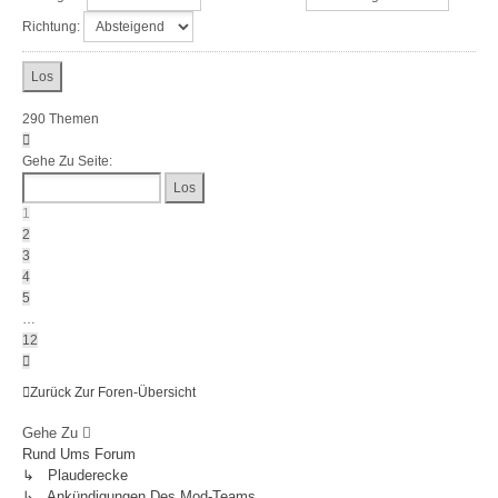
Richtung:
290 Themen
Seite
1
Gehe Zu Seite:
Von
12
1
2
3
4
5
…
12
Nächste
Zurück Zur Foren-Übersicht
Gehe Zu
Rund Ums Forum
↳ Plauderecke
↳ Ankündigungen Des Mod-Teams