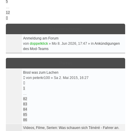
5
…
12
Nächste
Bekanntmachungen
Anmeldung am Forum
von
doppelklick
»
Mo 8. Jun 2026, 17:47
» in
Ankündigungen
des Mod-Teams
Themen
Bissl was zum Lachen
von
peterkr100
»
Sa 2. Mai 2015, 16:27
1
…
82
83
84
85
86
Videos, Filme, Serien: Was schauen sich Ténéré - Fahrer an.