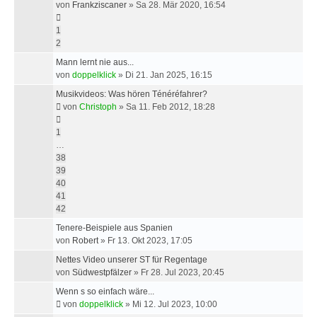
von
Frankziscaner
»
Sa 28. Mär 2020, 16:54
1
2
Mann lernt nie aus...
von
doppelklick
»
Di 21. Jan 2025, 16:15
Musikvideos: Was hören Ténéréfahrer?
von
Christoph
»
Sa 11. Feb 2012, 18:28
1
…
38
39
40
41
42
Tenere-Beispiele aus Spanien
von
Robert
»
Fr 13. Okt 2023, 17:05
Nettes Video unserer ST für Regentage
von
Südwestpfälzer
»
Fr 28. Jul 2023, 20:45
Wenn s so einfach wäre...
von
doppelklick
»
Mi 12. Jul 2023, 10:00