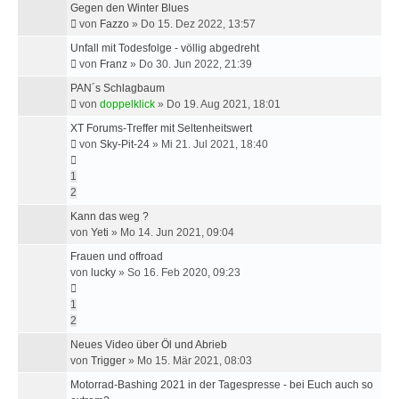
Gegen den Winter Blues
von
Fazzo
»
Do 15. Dez 2022, 13:57
Unfall mit Todesfolge - völlig abgedreht
von
Franz
»
Do 30. Jun 2022, 21:39
PAN´s Schlagbaum
von
doppelklick
»
Do 19. Aug 2021, 18:01
XT Forums-Treffer mit Seltenheitswert
von
Sky-Pit-24
»
Mi 21. Jul 2021, 18:40
1
2
Kann das weg ?
von
Yeti
»
Mo 14. Jun 2021, 09:04
Frauen und offroad
von
lucky
»
So 16. Feb 2020, 09:23
1
2
Neues Video über Öl und Abrieb
von
Trigger
»
Mo 15. Mär 2021, 08:03
Motorrad-Bashing 2021 in der Tagespresse - bei Euch auch so