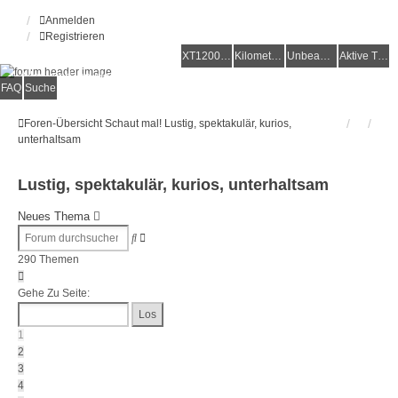
Anmelden
Registrieren
XT1200Z-Forum
XT1200Z-Wiki
Kilometerstatistik
Unbeantwortete Themen
Aktive Themen
Alles rund um die Yamaha XT1200Z Super Ténéré
FAQ
Suche
Foren-Übersicht
Schaut mal!
Lustig, spektakulär, kurios,
unterhaltsam
Lustig, spektakulär, kurios, unterhaltsam
Neues Thema
Erweiterte
Suche
Suche
290 Themen
Seite
1
Gehe Zu Seite:
Von
12
1
2
3
4