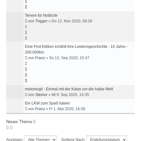
1
2
Tenere für Notärzte
von
Trigger
»
Do 12. Nov 2020, 08:28
1
2
Eine First Edition erzählt ihre Leidensgeschichte - 10 Jahre -
200.000km
von
Franz
»
So 13. Sep 2020, 15:47
1
2
3
motomogli - Einmal mit der Katze um die halbe Welt
von
Steiner
»
Mi 9. Sep 2020, 14:35
Ein LKW zum Spaß haben
von
Franz
»
Fr 1. Mai 2020, 16:08
Neues Thema
Anzeigen:
Sortiere Nach: