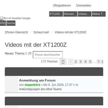
Registrieren
Anmelden
XT1200Z-Forum
XT1200Z-Wiki
Kilometerstatistik
Unbeantwortete Themen
Aktive Themen
Alles rund um die Yamaha XT1200Z Super Ténéré
FAQ
Suche
Foren-Übersicht
Schaut mal!
Videos mit der XT1200Z
Videos mit der XT1200Z
S
E
Neues Thema
u
R
S
1
173 Themen
N
c
W
2
3
4
5
…
7
E
Ä
h
E
I
C
e
I
T
BEKANNTMACHUNGEN
H
E
T
S
1
T
E
Anmeldung am Forum
V
E
R
O
von
doppelklick
»
Mo 8. Jun 2026, 17:47
» in
N
T
Ankündigungen des Mod-Teams
7
E
S
U
THEMEN
C