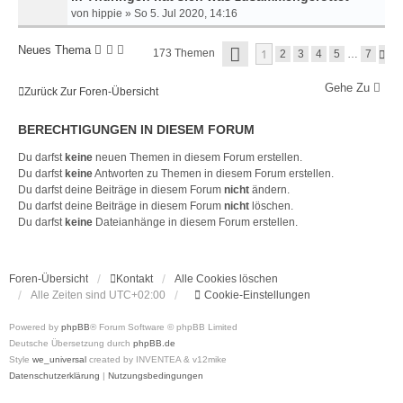
von
hippie
»
So 5. Jul 2020, 14:16
S
Neues Thema
1
173 Themen
N
2
3
4
5
…
7
E
Ä
I
C
T
Gehe Zu
H
Zurück Zur Foren-Übersicht
E
S
1
T
V
BERECHTIGUNGEN IN DIESEM FORUM
E
O
N
Du darfst
keine
neuen Themen in diesem Forum erstellen.
7
Du darfst
keine
Antworten zu Themen in diesem Forum erstellen.
Du darfst deine Beiträge in diesem Forum
nicht
ändern.
Du darfst deine Beiträge in diesem Forum
nicht
löschen.
Du darfst
keine
Dateianhänge in diesem Forum erstellen.
Foren-Übersicht
Kontakt
Alle Cookies löschen
Alle Zeiten sind
UTC+02:00
Cookie-Einstellungen
Powered by
phpBB
® Forum Software © phpBB Limited
Deutsche Übersetzung durch
phpBB.de
Style
we_universal
created by INVENTEA & v12mike
Datenschutzerklärung
|
Nutzungsbedingungen