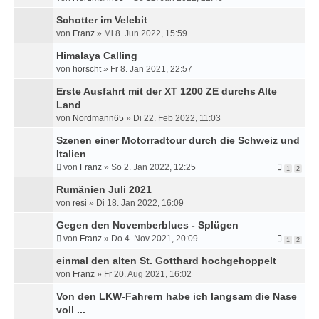
Schotter im Velebit
von
Franz
»
Mi 8. Jun 2022, 15:59
Himalaya Calling
von
horscht
»
Fr 8. Jan 2021, 22:57
Erste Ausfahrt mit der XT 1200 ZE durchs Alte
Land
von
Nordmann65
»
Di 22. Feb 2022, 11:03
Szenen einer Motorradtour durch die Schweiz und
Italien
von
Franz
»
So 2. Jan 2022, 12:25
1
2
Rumänien Juli 2021
von
resi
»
Di 18. Jan 2022, 16:09
Gegen den Novemberblues - Splügen
von
Franz
»
Do 4. Nov 2021, 20:09
1
2
einmal den alten St. Gotthard hochgehoppelt
von
Franz
»
Fr 20. Aug 2021, 16:02
Von den LKW-Fahrern habe ich langsam die Nase
voll ...