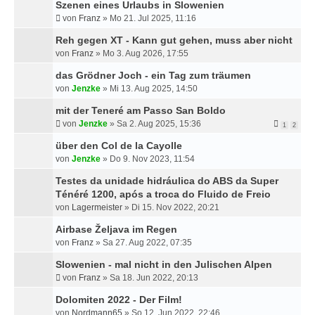
Szenen eines Urlaubs in Slowenien
H
E
von
Franz
»
Mo 21. Jul 2025, 11:16
Reh gegen XT - Kann gut gehen, muss aber nicht
von
Franz
»
Mo 3. Aug 2026, 17:55
das Grödner Joch - ein Tag zum träumen
von
Jenzke
»
Mi 13. Aug 2025, 14:50
mit der Teneré am Passo San Boldo
von
Jenzke
»
Sa 2. Aug 2025, 15:36
1
2
über den Col de la Cayolle
von
Jenzke
»
Do 9. Nov 2023, 11:54
Testes da unidade hidráulica do ABS da Super
Ténéré 1200, após a troca do Fluido de Freio
von
Lagermeister
»
Di 15. Nov 2022, 20:21
Airbase Željava im Regen
von
Franz
»
Sa 27. Aug 2022, 07:35
Slowenien - mal nicht in den Julischen Alpen
von
Franz
»
Sa 18. Jun 2022, 20:13
Dolomiten 2022 - Der Film!
von
Nordmann65
»
So 12. Jun 2022, 22:46