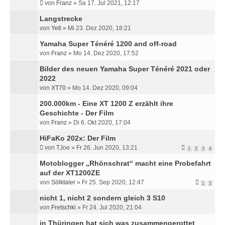
von
Franz
»
Sa 17. Jul 2021, 12:17
Langstrecke
von
Yeti
»
Mi 23. Dez 2020, 18:21
Yamaha Super Ténéré 1200 and off-road
von
Franz
»
Mo 14. Dez 2020, 17:52
Bilder des neuen Yamaha Super Ténéré 2021 oder
2022
von
XT70
»
Mo 14. Dez 2020, 09:04
200.000km - Eine XT 1200 Z erzählt ihre
Geschichte - Der Film
von
Franz
»
Di 6. Okt 2020, 17:04
HiFaKo 202x: Der Film
von
TJoe
»
Fr 26. Jun 2020, 13:21
1
2
3
4
Motoblogger „Rhönschrat“ macht eine Probefahrt
auf der XT1200ZE
von
Sölktaler
»
Fr 25. Sep 2020, 12:47
1
2
nicht 1, nicht 2 sondern gleich 3 S10
von
Fretschki
»
Fr 24. Jul 2020, 21:04
in Thüringen hat sich was zusammengerottet