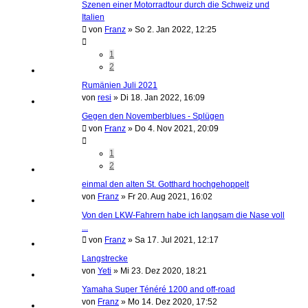
Szenen einer Motorradtour durch die Schweiz und
Italien
von
Franz
»
So 2. Jan 2022, 12:25
1
2
Rumänien Juli 2021
von
resi
»
Di 18. Jan 2022, 16:09
Gegen den Novemberblues - Splügen
von
Franz
»
Do 4. Nov 2021, 20:09
1
2
einmal den alten St. Gotthard hochgehoppelt
von
Franz
»
Fr 20. Aug 2021, 16:02
Von den LKW-Fahrern habe ich langsam die Nase voll
...
von
Franz
»
Sa 17. Jul 2021, 12:17
Langstrecke
von
Yeti
»
Mi 23. Dez 2020, 18:21
Yamaha Super Ténéré 1200 and off-road
von
Franz
»
Mo 14. Dez 2020, 17:52