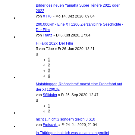
Bilder des neuen Yamaha Super Ténéré 2021 oder
2022
von
XT70
»
Mo 14. Dez 2020, 09:04
200.000km - Eine XT 1200 Z erzählt ihre Geschichte -
Der Film
von
Franz
»
Di 6. Okt 2020, 17:04
HiFaKo 202x: Der Film
von
TJoe
»
Fr 26. Jun 2020, 13:21
1
2
3
4
Motoblogger „Rhönschrat“ macht eine Probefahrt auf
der XT1200ZE
von
Sölktaler
»
Fr 25. Sep 2020, 12:47
1
2
nicht 1, nicht 2 sondern gleich 3 S10
von
Fretschki
»
Fr 24. Jul 2020, 21:04
in Thüringen hat sich was zusammengerottet