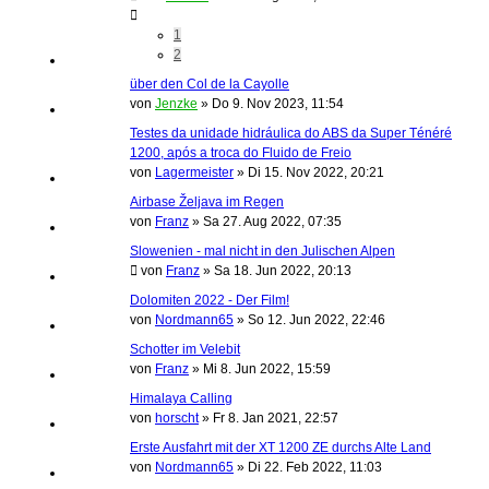
1
2
über den Col de la Cayolle
von
Jenzke
»
Do 9. Nov 2023, 11:54
Testes da unidade hidráulica do ABS da Super Ténéré
1200, após a troca do Fluido de Freio
von
Lagermeister
»
Di 15. Nov 2022, 20:21
Airbase Željava im Regen
von
Franz
»
Sa 27. Aug 2022, 07:35
Slowenien - mal nicht in den Julischen Alpen
von
Franz
»
Sa 18. Jun 2022, 20:13
Dolomiten 2022 - Der Film!
von
Nordmann65
»
So 12. Jun 2022, 22:46
Schotter im Velebit
von
Franz
»
Mi 8. Jun 2022, 15:59
Himalaya Calling
von
horscht
»
Fr 8. Jan 2021, 22:57
Erste Ausfahrt mit der XT 1200 ZE durchs Alte Land
von
Nordmann65
»
Di 22. Feb 2022, 11:03