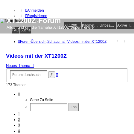
Anmelden
Registrieren
XT1200Z-Forum
XT1200Z-Wiki
Kilometerstatistik
Unbeantwortete Themen
Aktive Themen
Alles rund um die Yamaha XT1200Z Super Ténéré
FAQ
Suche
Foren-Übersicht
Schaut mal!
Videos mit der XT1200Z
Videos mit der XT1200Z
Neues Thema
Erweiterte
Suche
Suche
173 Themen
Seite
1
Gehe Zu Seite:
Von
7
1
2
3
4