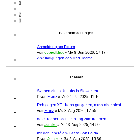
5
…
7
Nächste
Bekanntmachungen
Anmeldung am Forum
von
doppelklick
»
Mo 8. Jun 2026, 17:47
» in
Ankündigungen des Mod-Teams
Themen
Szenen eines Urlaubs in Slowenien
von
Franz
»
Mo 21. Jul 2025, 11:16
Reh gegen XT - Kann gut gehen, muss aber nicht
von
Franz
»
Mo 3. Aug 2026, 17:55
das Grödner Joch - ein Tag zum träumen
von
Jenzke
»
Mi 13. Aug 2025, 14:50
mit der Teneré am Passo San Boldo
von
Jenzke
»
Sa 2. Aug 2025, 15:36