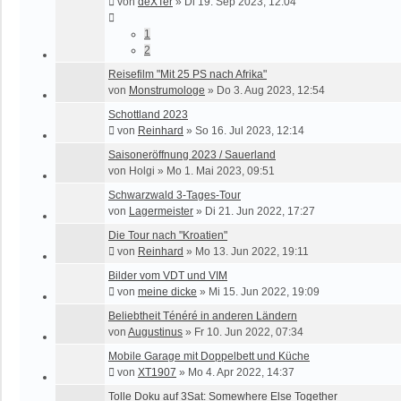
von
deXTer
»
Di 19. Sep 2023, 12:04
1
2
Reisefilm "Mit 25 PS nach Afrika"
von
Monstrumologe
»
Do 3. Aug 2023, 12:54
Schottland 2023
von
Reinhard
»
So 16. Jul 2023, 12:14
Saisoneröffnung 2023 / Sauerland
von
Holgi
»
Mo 1. Mai 2023, 09:51
Schwarzwald 3-Tages-Tour
von
Lagermeister
»
Di 21. Jun 2022, 17:27
Die Tour nach "Kroatien"
von
Reinhard
»
Mo 13. Jun 2022, 19:11
Bilder vom VDT und VIM
von
meine dicke
»
Mi 15. Jun 2022, 19:09
Beliebtheit Ténéré in anderen Ländern
von
Augustinus
»
Fr 10. Jun 2022, 07:34
Mobile Garage mit Doppelbett und Küche
von
XT1907
»
Mo 4. Apr 2022, 14:37
Tolle Doku auf 3Sat: Somewhere Else Together