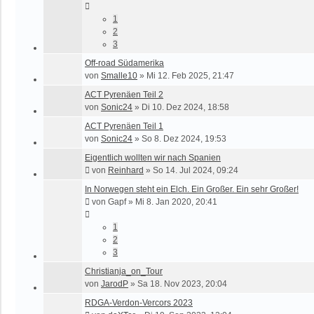
1
2
3
Off-road Südamerika
von
Smalle10
»
Mi 12. Feb 2025, 21:47
ACT Pyrenäen Teil 2
von
Sonic24
»
Di 10. Dez 2024, 18:58
ACT Pyrenäen Teil 1
von
Sonic24
»
So 8. Dez 2024, 19:53
Eigentlich wollten wir nach Spanien
von
Reinhard
»
So 14. Jul 2024, 09:24
In Norwegen steht ein Elch. Ein Großer. Ein sehr Großer!
von
Gapf
»
Mi 8. Jan 2020, 20:41
1
2
3
Christianja_on_Tour
von
JarodP
»
Sa 18. Nov 2023, 20:04
RDGA-Verdon-Vercors 2023