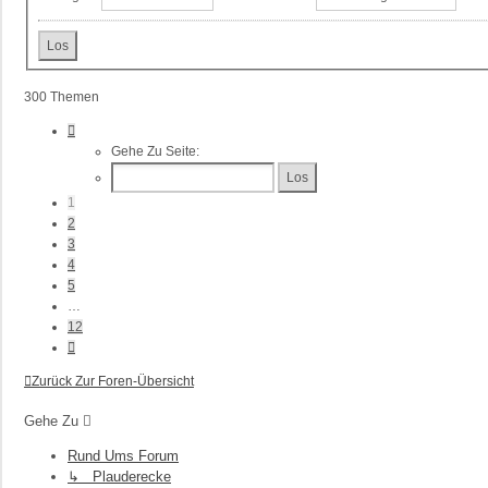
300 Themen
Seite
1
Gehe Zu Seite:
Von
12
1
2
3
4
5
…
12
Nächste
Zurück Zur Foren-Übersicht
Gehe Zu
Rund Ums Forum
↳ Plauderecke