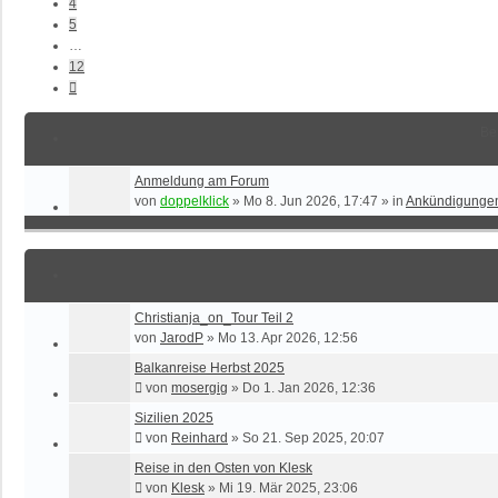
4
5
…
12
Nächste
Be
Anmeldung am Forum
von
doppelklick
»
Mo 8. Jun 2026, 17:47
» in
Ankündigunge
Christianja_on_Tour Teil 2
von
JarodP
»
Mo 13. Apr 2026, 12:56
Balkanreise Herbst 2025
von
mosergig
»
Do 1. Jan 2026, 12:36
Sizilien 2025
von
Reinhard
»
So 21. Sep 2025, 20:07
Reise in den Osten von Klesk
von
Klesk
»
Mi 19. Mär 2025, 23:06