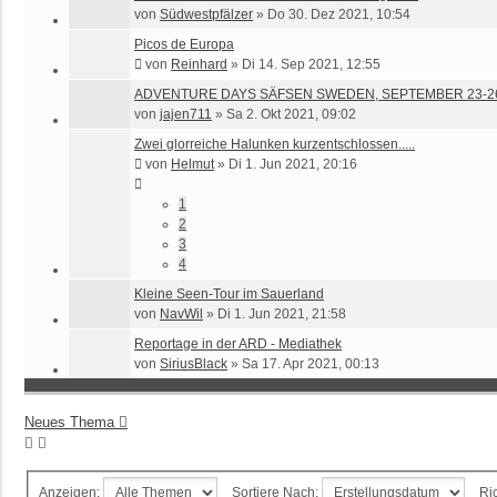
von
Südwestpfälzer
»
Do 30. Dez 2021, 10:54
Picos de Europa
von
Reinhard
»
Di 14. Sep 2021, 12:55
ADVENTURE DAYS SÄFSEN SWEDEN, SEPTEMBER 23-26
von
jajen711
»
Sa 2. Okt 2021, 09:02
Zwei glorreiche Halunken kurzentschlossen.....
von
Helmut
»
Di 1. Jun 2021, 20:16
1
2
3
4
Kleine Seen-Tour im Sauerland
von
NavWil
»
Di 1. Jun 2021, 21:58
Reportage in der ARD - Mediathek
von
SiriusBlack
»
Sa 17. Apr 2021, 00:13
Neues Thema
Anzeigen:
Sortiere Nach:
Ri