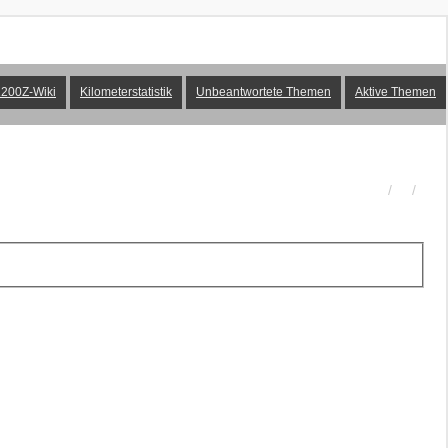
200Z-Wiki
Kilometerstatistik
Unbeantwortete Themen
Aktive Themen