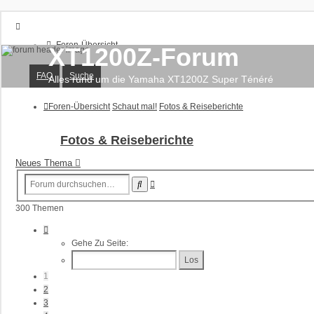
Foren-Übersicht
XT1200Z-Forum
FAQ
Suche
FAQ
Suche
Unbeantwortete Themen
Alles rund um die Yamaha XT1200Z Super Ténéré
Aktive Themen
Foren-Übersicht
Schaut mal!
Fotos & Reiseberichte
Anmelden
Registrieren
Fotos & Reiseberichte
Neues Thema
Erweiterte
Suche
Suche
300 Themen
Seite
1
Gehe Zu Seite:
Von
12
1
2
3