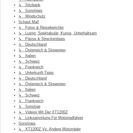
↳ Sitzbank
↳ Sonstiges
↳ Windschutz
Schaut Mal!
↳ Fotos & Reiseberichte
↳ Lustig, Spektakulär, Kurios, Unterhaltsam
↳ Pässe & Streckentipps
↳ Deutschland
↳ Österreich & Slowenien
↳ Italien
↳ Schweiz
↳ Frankreich
↳ Unterkunft-Tipps
↳ Deutschland
↳ Österreich & Slowenien
↳ Italien
↳ Schweiz
↳ Frankreich
↳ Sonstige
↳ Videos Mit Der XT1200Z
↳ Linksammlung Für Motorradfahrer
Sonstiges
↳ XT1200Z Vs. Andere Motorräder