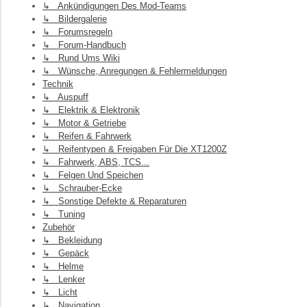
↳ Ankündigungen Des Mod-Teams
↳ Bildergalerie
↳ Forumsregeln
↳ Forum-Handbuch
↳ Rund Ums Wiki
↳ Wünsche, Anregungen & Fehlermeldungen
Technik
↳ Auspuff
↳ Elektrik & Elektronik
↳ Motor & Getriebe
↳ Reifen & Fahrwerk
↳ Reifentypen & Freigaben Für Die XT1200Z
↳ Fahrwerk, ABS, TCS...
↳ Felgen Und Speichen
↳ Schrauber-Ecke
↳ Sonstige Defekte & Reparaturen
↳ Tuning
Zubehör
↳ Bekleidung
↳ Gepäck
↳ Helme
↳ Lenker
↳ Licht
↳ Navigation