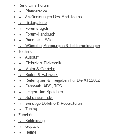
Rund Ums Forum
↳ Plauderecke
↳ Ankündigungen Des Mod-Teams
↳ Bildergalerie
↳ Forumsregeln
↳ Forum-Handbuch
↳ Rund Ums Wiki
↳ Wünsche, Anregungen & Fehlermeldungen
Technik
↳ Auspuff
↳ Elektrik & Elektronik
↳ Motor & Getriebe
↳ Reifen & Fahrwerk
↳ Reifentypen & Freigaben Für Die XT1200Z
↳ Fahrwerk, ABS, TCS...
↳ Felgen Und Speichen
↳ Schrauber-Ecke
↳ Sonstige Defekte & Reparaturen
↳ Tuning
Zubehör
↳ Bekleidung
↳ Gepäck
↳ Helme