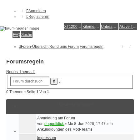
Anmelden
Registrieren
XT1200Z-Forum
XT1200Z-Wiki
Kilometerstatistik
Unbeantwortete Themen
Aktive Themen
Alles rund um die Yamaha XT1200Z Super Ténéré
FAQ
Suche
Foren-Übersicht
Rund ums Forum
Forumsregeln
Forumsregeln
Neues Thema
Erweiterte
Suche
Suche
0 Themen • Seite
1
Von
1
Bekanntmachungen
Anmeldung am Forum
von
doppelklick
»
Mo 8. Jun 2026, 17:47
» in
Ankündigungen des Mod-Teams
Impressum