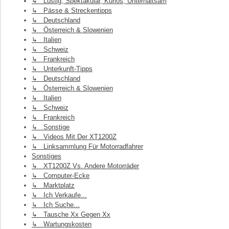
↳ Lustig, Spektakulär, Kurios, Unterhaltsam
↳ Pässe & Streckentipps
↳ Deutschland
↳ Österreich & Slowenien
↳ Italien
↳ Schweiz
↳ Frankreich
↳ Unterkunft-Tipps
↳ Deutschland
↳ Österreich & Slowenien
↳ Italien
↳ Schweiz
↳ Frankreich
↳ Sonstige
↳ Videos Mit Der XT1200Z
↳ Linksammlung Für Motorradfahrer
Sonstiges
↳ XT1200Z Vs. Andere Motorräder
↳ Computer-Ecke
↳ Marktplatz
↳ Ich Verkaufe...
↳ Ich Suche...
↳ Tausche Xx Gegen Xx
↳ Wartungskosten