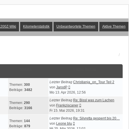
200Z-Wiki
Kilometerstatistik
Unbeantwortete Themen
Aktive Themen
Statistik
Letzter Beitrag
Letzter Beitrag
Christianja_on_Tour Teil 2
Themen:
300
Neuester
von
JarodP
Beiträge:
3482
Beitrag
Mo 13. Apr 2026, 12:56
Letzter Beitrag
Re: Bissl was zum Lachen
Themen:
290
Neuester
von
Frankziscaner
Beiträge:
3166
Beitrag
Fr 15. Mai 2026, 19:31
Letzter Beitrag
Re: Silvretta gesperrt bis 20…
Themen:
144
Neuester
von
Leone blu
Beiträge:
879
Beitrag
Mi 25. Mär 2026, 12:02