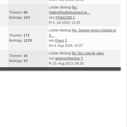
Letzter Beitrag
Re:
Themen:
60
Osttirol/Großglockner/Lie…
Neuester
Beiträge:
214
von
XTobi1200
Beitrag
Fr 4. Jul 2025, 13:25
Letzter Beitrag
Re: Szenen eines Urlaubs in
Themen:
173
S…
Neuester
Beiträge:
1278
von
Franz
Beitrag
Do 6. Aug 2026, 15:07
Letzter Beitrag
Re: Ein Link für alles
Themen:
16
Neuester
von
alpenschleicher
Beiträge:
57
Beitrag
Fr 25. Aug 2023, 08:20