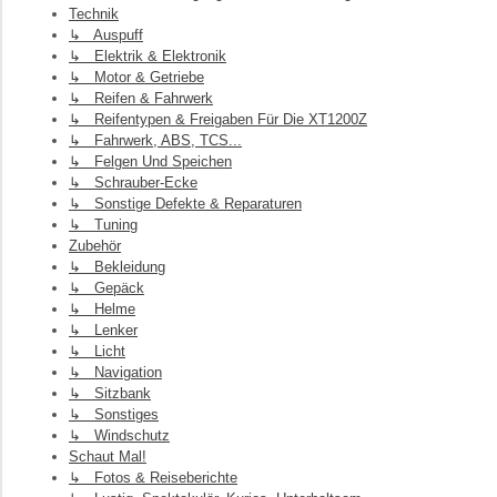
Technik
↳ Auspuff
↳ Elektrik & Elektronik
↳ Motor & Getriebe
↳ Reifen & Fahrwerk
↳ Reifentypen & Freigaben Für Die XT1200Z
↳ Fahrwerk, ABS, TCS...
↳ Felgen Und Speichen
↳ Schrauber-Ecke
↳ Sonstige Defekte & Reparaturen
↳ Tuning
Zubehör
↳ Bekleidung
↳ Gepäck
↳ Helme
↳ Lenker
↳ Licht
↳ Navigation
↳ Sitzbank
↳ Sonstiges
↳ Windschutz
Schaut Mal!
↳ Fotos & Reiseberichte