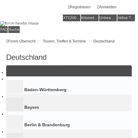
Registrieren
Anmelden
XT1200Z-Forum
XT1200Z-Wiki
Kilometerstatistik
Unbeantwortete Themen
Aktive Themen
Alles rund um die Yamaha XT1200Z Super Ténéré
FAQ
Suche
Foren-Übersicht
Touren, Treffen & Termine
Deutschland
Deutschland
Unterforen
Baden-Württemberg
Bayern
Berlin & Brandenburg