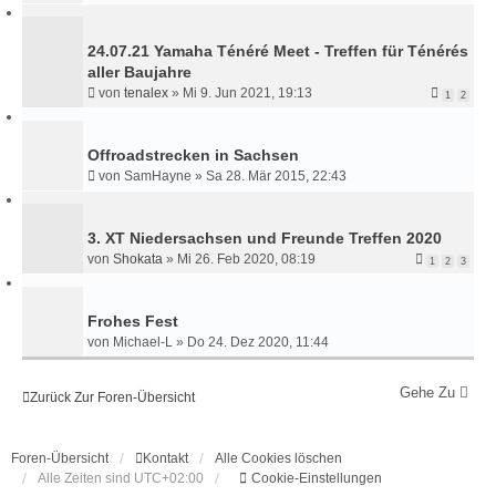
24.07.21 Yamaha Ténéré Meet - Treffen für Ténérés
aller Baujahre
von
tenalex
»
Mi 9. Jun 2021, 19:13
1
2
Offroadstrecken in Sachsen
von
SamHayne
»
Sa 28. Mär 2015, 22:43
3. XT Niedersachsen und Freunde Treffen 2020
von
Shokata
»
Mi 26. Feb 2020, 08:19
1
2
3
Frohes Fest
von
Michael-L
»
Do 24. Dez 2020, 11:44
Gehe Zu
Zurück Zur Foren-Übersicht
Foren-Übersicht
Kontakt
Alle Cookies löschen
Alle Zeiten sind
UTC+02:00
Cookie-Einstellungen