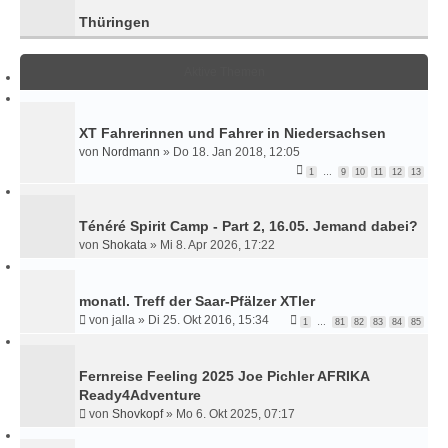
Thüringen
Aktive Themen
XT Fahrerinnen und Fahrer in Niedersachsen
von
Nordmann
»
Do 18. Jan 2018, 12:05
1
…
9
10
11
12
13
Ténéré Spirit Camp - Part 2, 16.05. Jemand dabei?
von
Shokata
»
Mi 8. Apr 2026, 17:22
monatl. Treff der Saar-Pfälzer XTler
von
jalla
»
Di 25. Okt 2016, 15:34
1
…
81
82
83
84
85
Fernreise Feeling 2025 Joe Pichler AFRIKA
Ready4Adventure
von
Shovkopf
»
Mo 6. Okt 2025, 07:17