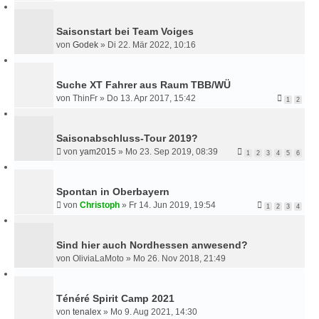
Saisonstart bei Team Voiges
von
Godek
»
Di 22. Mär 2022, 10:16
Suche XT Fahrer aus Raum TBB/WÜ
von
ThinFr
»
Do 13. Apr 2017, 15:42
1
2
Saisonabschluss-Tour 2019?
von
yam2015
»
Mo 23. Sep 2019, 08:39
1
2
3
4
5
6
Spontan in Oberbayern
von
Christoph
»
Fr 14. Jun 2019, 19:54
1
2
3
4
Sind hier auch Nordhessen anwesend?
von
OliviaLaMoto
»
Mo 26. Nov 2018, 21:49
Ténéré Spirit Camp 2021
von
tenalex
»
Mo 9. Aug 2021, 14:30