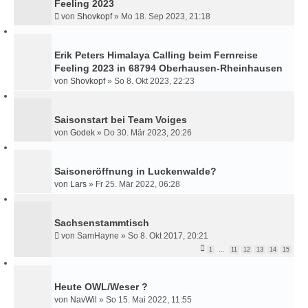
Feeling 2023
von
Shovkopf
»
Mo 18. Sep 2023, 21:18
Erik Peters Himalaya Calling beim Fernreise
Feeling 2023 in 68794 Oberhausen-Rheinhausen
von
Shovkopf
»
So 8. Okt 2023, 22:23
Saisonstart bei Team Voiges
von
Godek
»
Do 30. Mär 2023, 20:26
Saisoneröffnung in Luckenwalde?
von
Lars
»
Fr 25. Mär 2022, 06:28
Sachsenstammtisch
von
SamHayne
»
So 8. Okt 2017, 20:21
1
…
11
12
13
14
15
Heute OWL/Weser ?
von
NavWil
»
So 15. Mai 2022, 11:55