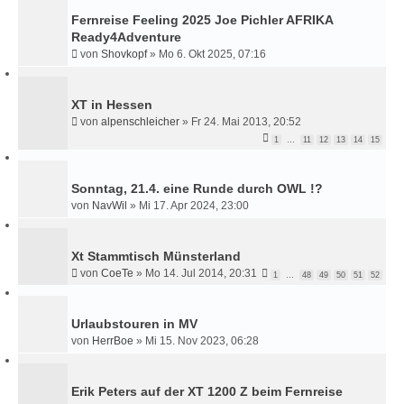
Fernreise Feeling 2025 Joe Pichler AFRIKA
Ready4Adventure
von
Shovkopf
»
Mo 6. Okt 2025, 07:16
XT in Hessen
von
alpenschleicher
»
Fr 24. Mai 2013, 20:52
1
…
11
12
13
14
15
Sonntag, 21.4. eine Runde durch OWL !?
von
NavWil
»
Mi 17. Apr 2024, 23:00
Xt Stammtisch Münsterland
von
CoeTe
»
Mo 14. Jul 2014, 20:31
1
…
48
49
50
51
52
Urlaubstouren in MV
von
HerrBoe
»
Mi 15. Nov 2023, 06:28
Erik Peters auf der XT 1200 Z beim Fernreise