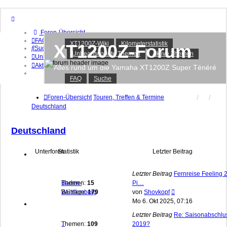
Foren-Übersicht
FAQ
XT1200Z-Wiki
Kilometerstatistik
XT1200Z-Forum
Suche
Unbeantwortete Themen
Aktive Themen
Unbeantwortete Themen
Aktive Themen
Alles rund um die Yamaha XT1200Z Super Ténéré
FAQ
Suche
Anmelden
Registrieren
Foren-Übersicht
Touren, Treffen & Termine
Deutschland
Deutschland
Unterforen
Statistik
Letzter Beitrag
Letzter Beitrag
Fernreise Feeling 
Baden-
Themen:
15
Pi…
Neuester
Württemberg
Beiträge:
179
von
Shovkopf
Beitrag
Mo 6. Okt 2025, 07:16
Letzter Beitrag
Re: Saisonabschlu
Themen:
109
2019?