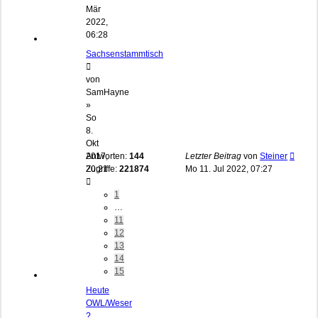
Mär
2022,
06:28
Sachsenstammtisch
von
SamHayne
»
So
8.
Okt
2017,
Antworten:
144
Letzter Beitrag
von
Steiner
20:21
Zugriffe:
221874
Mo 11. Jul 2022, 07:27
1
…
11
12
13
14
15
Heute
OWL/Weser
?