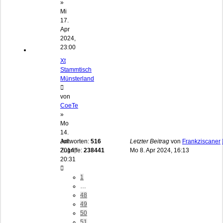
»
Mi
17.
Apr
2024,
23:00
Xt
Stammtisch
Münsterland
von
CoeTe
»
Mo
14.
Jul
Antworten:
516
Letzter Beitrag
von
Frankziscaner
2014,
Zugriffe:
238441
Mo 8. Apr 2024, 16:13
20:31
1
…
48
49
50
51