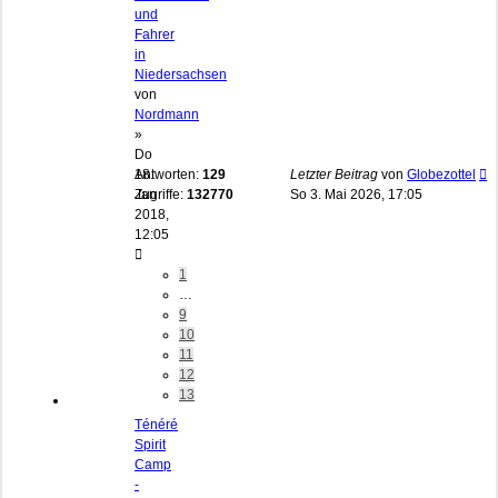
und
Fahrer
in
Niedersachsen
von
Nordmann
»
Do
18.
Antworten:
129
Letzter Beitrag
von
Globezottel
Jan
Zugriffe:
132770
So 3. Mai 2026, 17:05
2018,
12:05
1
…
9
10
11
12
13
Ténéré
Spirit
Camp
-