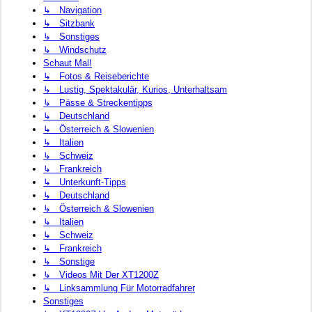
↳ Navigation
↳ Sitzbank
↳ Sonstiges
↳ Windschutz
Schaut Mal!
↳ Fotos & Reiseberichte
↳ Lustig, Spektakulär, Kurios, Unterhaltsam
↳ Pässe & Streckentipps
↳ Deutschland
↳ Österreich & Slowenien
↳ Italien
↳ Schweiz
↳ Frankreich
↳ Unterkunft-Tipps
↳ Deutschland
↳ Österreich & Slowenien
↳ Italien
↳ Schweiz
↳ Frankreich
↳ Sonstige
↳ Videos Mit Der XT1200Z
↳ Linksammlung Für Motorradfahrer
Sonstiges