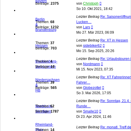
Bayern
Neuester
Beiträge:
2375
von
Christoph
Beitrag
So 10. Okt 2021, 18:42
Letzter Beitrag
Re: Saisoneröffnun
Berlin
Themen:
68
Lucken…
&
Neuester
Beiträge:
1232
von
Lars
Brandenburg
Beitrag
Mo 27. Mär 2023, 06:09
Letzter Beitrag
Re: XT in Hessen
Themen:
37
Neuester
Hessen
von
sidebiker62
Beiträge:
703
Beitrag
Mo 15. Sep 2025, 20:26
Letzter Beitrag
Re: Urlaubstouren 
Mecklenburg-
Themen:
4
Neuester
von
Nordmann
Vorpommern
Beiträge:
16
Beitrag
Mi 15. Nov 2023, 07:35
Letzter Beitrag
Re: XT Fahrerinne
Niedersachsen
Themen:
39
Fahrer…
&
Neuester
Beiträge:
565
von
Globezottel
HB
Beitrag
So 3. Mai 2026, 17:05
Letzter Beitrag
Re: Sonntag, 21.4.
Nordrhein-
Themen:
62
Runde…
Neuester
Westfalen
Beiträge:
1787
von
Smalle10
Beitrag
Di 23. Apr 2024, 11:46
Rheinland-
Letzter Beitrag
Re: monatl. Treff 
Pfalz
Themen:
14