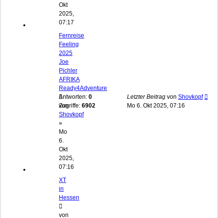
Okt
2025,
07:17
Fernreise
Feeling
2025
Joe
Pichler
AFRIKA
Ready4Adventure
Antworten:
0
Letzter Beitrag
von
Shovkopf
von
Zugriffe:
6902
Mo 6. Okt 2025, 07:16
Shovkopf
»
Mo
6.
Okt
2025,
07:16
XT
in
Hessen
von