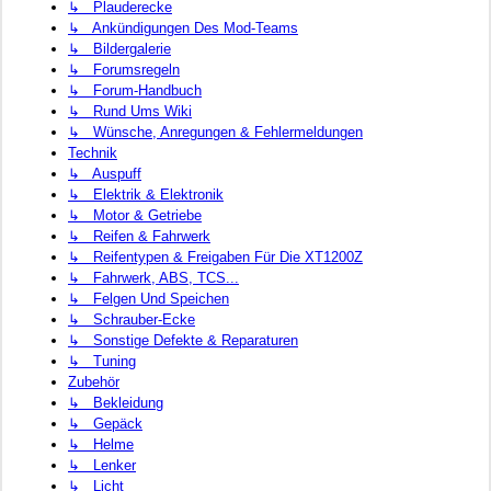
↳ Plauderecke
↳ Ankündigungen Des Mod-Teams
↳ Bildergalerie
↳ Forumsregeln
↳ Forum-Handbuch
↳ Rund Ums Wiki
↳ Wünsche, Anregungen & Fehlermeldungen
Technik
↳ Auspuff
↳ Elektrik & Elektronik
↳ Motor & Getriebe
↳ Reifen & Fahrwerk
↳ Reifentypen & Freigaben Für Die XT1200Z
↳ Fahrwerk, ABS, TCS...
↳ Felgen Und Speichen
↳ Schrauber-Ecke
↳ Sonstige Defekte & Reparaturen
↳ Tuning
Zubehör
↳ Bekleidung
↳ Gepäck
↳ Helme
↳ Lenker
↳ Licht