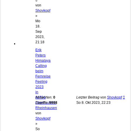
von
Shovkopf
»
Mo
18.
Sep
2023,
21:18
Erik
Peters
Himalaya
Calling
beim
Fernreise
Feeling
2023
in
68794
Antworten:
0
Letzter Beitrag
von
Shovkopf
Oberhausen-
Zugriffe:
9998
So 8. Okt 2023, 22:23
Rheinhausen
von
Shovkopf
»
So