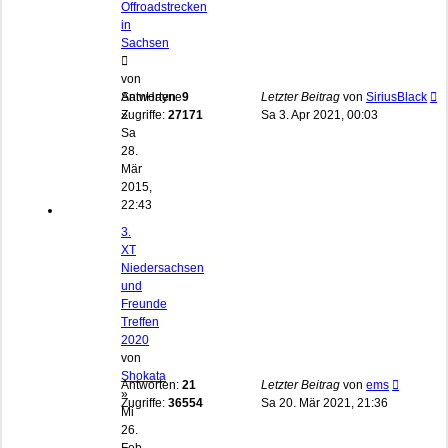
Offroadstrecken
in
Sachsen
von
SamHayne
Antworten:
9
Letzter Beitrag
von
SiriusBlack
»
Zugriffe:
27171
Sa 3. Apr 2021, 00:03
Sa
28.
Mär
2015,
22:43
3.
XT
Niedersachsen
und
Freunde
Treffen
2020
von
Shokata
Antworten:
21
Letzter Beitrag
von
ems
»
Zugriffe:
36554
Sa 20. Mär 2021, 21:36
Mi
26.
Feb