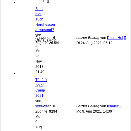
4
Sind
hier
auch
Nordhessen
anwesend?
von
Antworten:
6
Letzter Beitrag
von
DanielHel
OliviaLaMoto
Zugriffe:
20380
Di 24. Aug 2021, 06:12
»
Mo
26.
Nov
2018,
21:49
Ténéré
Spirit
Camp
2021
von
tenalex
Antworten:
0
Letzter Beitrag
von
tenalex
»
Zugriffe:
9294
Mo 9. Aug 2021, 14:30
Mo
9.
Aug