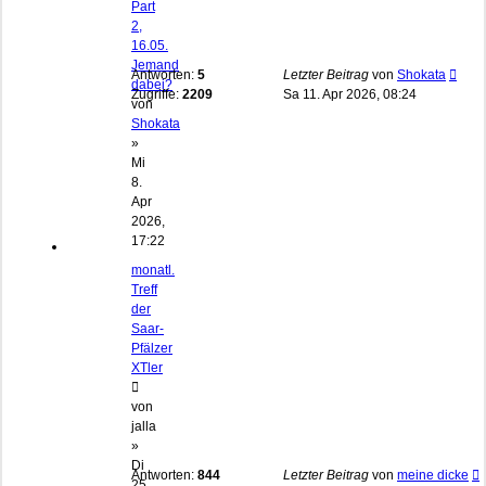
Part
2,
16.05.
Jemand
Antworten:
5
Letzter Beitrag
von
Shokata
dabei?
Zugriffe:
2209
Sa 11. Apr 2026, 08:24
von
Shokata
»
Mi
8.
Apr
2026,
17:22
monatl.
Treff
der
Saar-
Pfälzer
XTler
von
jalla
»
Di
Antworten:
844
Letzter Beitrag
von
meine dicke
25.