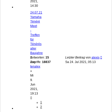
2021,
14:30
24.07.21
Yamaha
Ténéré
Meet
-
Treffen
für
Ténérés
aller
Baujahre
Antworten:
15
Letzter Beitrag
von
alexis
von
Zugriffe:
18837
Sa 24. Jul 2021, 05:13
tenalex
»
Mi
9.
Jun
2021,
19:13
1
2