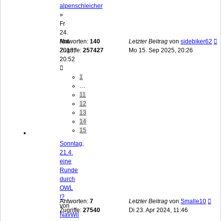
alpenschleicher
»
Fr
24.
Mai
Antworten:
140
Letzter Beitrag
von
sidebiker62
2013,
Zugriffe:
257427
Mo 15. Sep 2025, 20:26
20:52
1
…
11
12
13
14
15
Sonntag,
21.4.
eine
Runde
durch
OWL
!?
Antworten:
7
Letzter Beitrag
von
Smalle10
von
Zugriffe:
27540
Di 23. Apr 2024, 11:46
NavWil