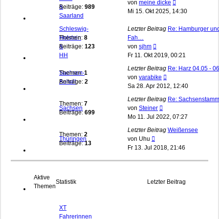
Neuester
von
meine dicke
&
Beiträge:
989
Beitrag
Mi 15. Okt 2025, 14:30
Saarland
Schleswig-
Letzter Beitrag
Re: Hamburger un
Holstein
Themen:
8
Fah…
Neuester
&
Beiträge:
123
von
sjhm
Beitrag
HH
Fr 11. Okt 2019, 00:21
Letzter Beitrag
Re: Harz 04.05 - 06
Sachsen-
Themen:
1
Neuester
von
varabike
Anhalt
Beiträge:
2
Beitrag
Sa 28. Apr 2012, 12:40
Letzter Beitrag
Re: Sachsenstamm
Themen:
7
Neuester
Sachsen
von
Steiner
Beiträge:
699
Beitrag
Mo 11. Jul 2022, 07:27
Letzter Beitrag
Weißensee
Themen:
2
Neuester
Thüringen
von
Uhu
Beiträge:
13
Beitrag
Fr 13. Jul 2018, 21:46
Aktive
Statistik
Letzter Beitrag
Themen
XT
Fahrerinnen