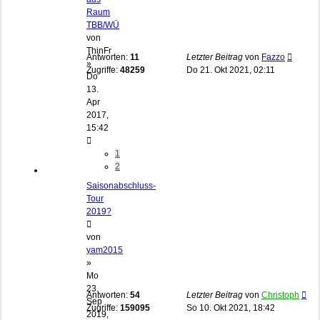
Raum
TBB/WÜ
von
ThinFr
Antworten:
11
Letzter Beitrag
von
Fazzo
»
Zugriffe:
48259
Do 21. Okt 2021, 02:11
Do
13.
Apr
2017,
15:42
1
2
Saisonabschluss-
Tour
2019?
von
yam2015
»
Mo
23.
Antworten:
54
Letzter Beitrag
von
Christoph
Sep
Zugriffe:
159095
So 10. Okt 2021, 18:42
2019,