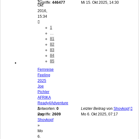
Zugriffe:
446477
Mi 15. Okt 2025, 14:30
Okt
2016,
15:34
1
…
81
82
83
84
85
Fernreise
Feeling
2025
Joe
Pichler
AFRIKA
Ready4Adventure
Antworten:
0
Letzter Beitrag
von
Shovkopf
von
Zugriffe:
2609
Mo 6. Okt 2025, 07:17
Shovkopf
»
Mo
6.