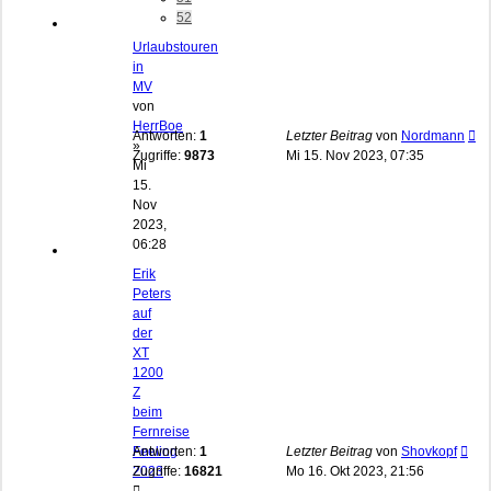
52
Urlaubstouren
in
MV
von
HerrBoe
Antworten:
1
Letzter Beitrag
von
Nordmann
»
Zugriffe:
9873
Mi 15. Nov 2023, 07:35
Mi
15.
Nov
2023,
06:28
Erik
Peters
auf
der
XT
1200
Z
beim
Fernreise
Feeling
Antworten:
1
Letzter Beitrag
von
Shovkopf
2023
Zugriffe:
16821
Mo 16. Okt 2023, 21:56