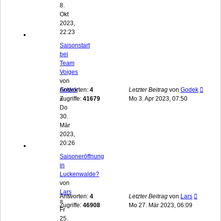
8.
Okt
2023,
22:23
Saisonstart
bei
Team
Voiges
von
Godek
Antworten:
4
Letzter Beitrag
von
Godek
»
Zugriffe:
41679
Mo 3. Apr 2023, 07:50
Do
30.
Mär
2023,
20:26
Saisoneröffnung
in
Luckenwalde?
von
Lars
Antworten:
4
Letzter Beitrag
von
Lars
»
Zugriffe:
46908
Mo 27. Mär 2023, 06:09
Fr
25.