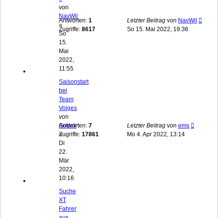
von
NavWil
Antworten:
1
Letzter Beitrag
von
NavWil
»
Zugriffe:
8617
So 15. Mai 2022, 19:36
So
15.
Mai
2022,
11:55
Saisonstart
bei
Team
Voiges
von
Godek
Antworten:
7
Letzter Beitrag
von
ems
»
Zugriffe:
17861
Mo 4. Apr 2022, 13:14
Di
22.
Mär
2022,
10:16
Suche
XT
Fahrer
aus