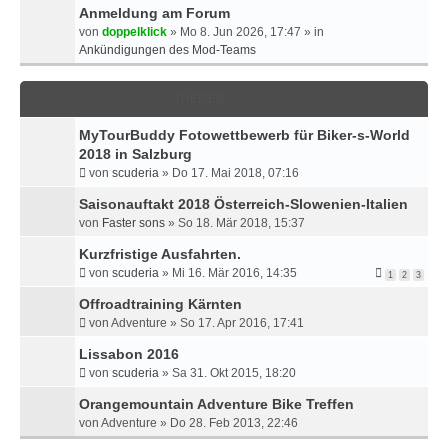
Anmeldung am Forum
E
von
doppelklick
»
Mo 8. Jun 2026, 17:47
» in
R
Ankündigungen des Mod-Teams
T
E
S
THEMEN
U
C
MyTourBuddy Fotowettbewerb für Biker-s-World
H
2018 in Salzburg
E
von
scuderia
»
Do 17. Mai 2018, 07:16
Saisonauftakt 2018 Österreich-Slowenien-Italien
von
Faster sons
»
So 18. Mär 2018, 15:37
Kurzfristige Ausfahrten.
von
scuderia
»
Mi 16. Mär 2016, 14:35
1
2
3
Offroadtraining Kärnten
von
Adventure
»
So 17. Apr 2016, 17:41
Lissabon 2016
von
scuderia
»
Sa 31. Okt 2015, 18:20
Orangemountain Adventure Bike Treffen
von
Adventure
»
Do 28. Feb 2013, 22:46