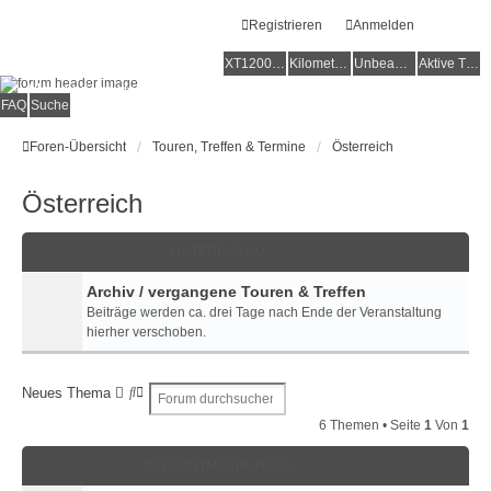
Registrieren
Anmelden
XT1200Z-Forum
XT1200Z-Wiki
Kilometerstatistik
Unbeantwortete Themen
Aktive Themen
Alles rund um die Yamaha XT1200Z Super Ténéré
FAQ
Suche
Foren-Übersicht
Touren, Treffen & Termine
Österreich
Österreich
UNTERFORUM
Archiv / vergangene Touren & Treffen
Beiträge werden ca. drei Tage nach Ende der Veranstaltung
hierher verschoben.
S
E
Neues Thema
u
R
6 Themen • Seite
1
Von
1
c
W
h
E
BEKANNTMACHUNGEN
e
I
T