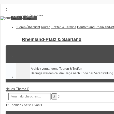
XT1200Z-Forum
FAQ
Suche
Foren-Übersicht
FAQ
Alles rund um die Yamaha XT1200Z Super Ténéré
Suche
Foren-Übersicht
Touren, Treffen & Termine
Deutschland
Rheinland-Pf
Unbeantwortete Themen
Aktive Themen
Rheinland-Pfalz & Saarland
Anmelden
Registrieren
Archiv / vergangene Touren & Treffen
Beiträge werden ca. drei Tage nach Ende der Veranstaltung
Neues Thema
Erweiterte
Suche
Suche
12 Themen • Seite
1
Von
1