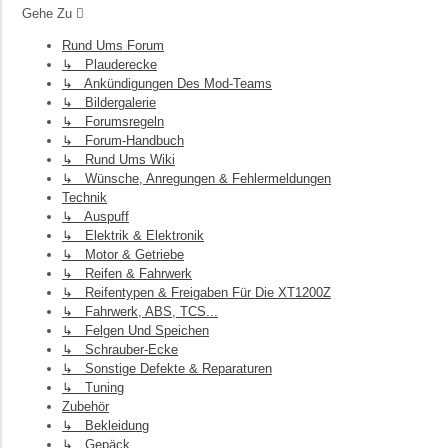
Gehe Zu
Rund Ums Forum
↳ Plauderecke
↳ Ankündigungen Des Mod-Teams
↳ Bildergalerie
↳ Forumsregeln
↳ Forum-Handbuch
↳ Rund Ums Wiki
↳ Wünsche, Anregungen & Fehlermeldungen
Technik
↳ Auspuff
↳ Elektrik & Elektronik
↳ Motor & Getriebe
↳ Reifen & Fahrwerk
↳ Reifentypen & Freigaben Für Die XT1200Z
↳ Fahrwerk, ABS, TCS...
↳ Felgen Und Speichen
↳ Schrauber-Ecke
↳ Sonstige Defekte & Reparaturen
↳ Tuning
Zubehör
↳ Bekleidung
↳ Gepäck