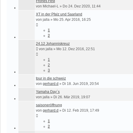
Frohes Fest
von
Michael-L
»
Do 24. Dez 2020, 11:44
XT in der Pfalz und Saarland
von
jalla
»
Mo 25. Apr 2016, 16:25
1
2
24.12 Johanniskreuz
von
jalla
»
Mo 12. Dez 2016, 22:51
1
2
3
tour in die schweiz
von
gerhard.d
»
Di 18. Jun 2019, 20:54
Yamaha Day´s
von
jalla
»
Di 26. Mär 2019, 19:07
saisoneröffnung
von
gerhard.d
»
Di 12. Feb 2019, 17:49
1
2