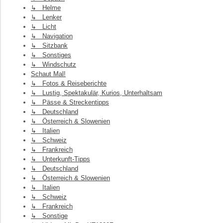
↳ Helme
↳ Lenker
↳ Licht
↳ Navigation
↳ Sitzbank
↳ Sonstiges
↳ Windschutz
Schaut Mal!
↳ Fotos & Reiseberichte
↳ Lustig, Spektakulär, Kurios, Unterhaltsam
↳ Pässe & Streckentipps
↳ Deutschland
↳ Österreich & Slowenien
↳ Italien
↳ Schweiz
↳ Frankreich
↳ Unterkunft-Tipps
↳ Deutschland
↳ Österreich & Slowenien
↳ Italien
↳ Schweiz
↳ Frankreich
↳ Sonstige