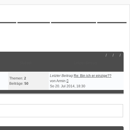
00Z-Wiki
Kilometerstatistik
Unbeantwortete Themen
Aktive Themen
Statistik
Letzter Beitrag
Letzter Beitrag
Re: Bin ich er einzige??
Themen:
2
Neuester
von
Armin
Beiträge:
50
Beitrag
So 20. Jul 2014, 18:30