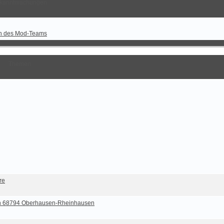
kanntmachungen
n des Mod-Teams
Themen
re
3 in 68794 Oberhausen-Rheinhausen