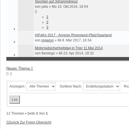
Spontan auf Johanniskreuz
von
jalla
»
Mo 10. Okt 2016, 18:54
1
2
3
HiFaKo 2017 - Anreise Rheinland-Pfalz/Saarland
von
ingwion
»
Mi 8. Mär 2017, 16:34
Motorradsicherheitstag in Trier 11.Mai 2014
von
flamingo
»
Mi 23. Apr 2014, 18:32
Neues Thema
Anzeigen:
Sortiere Nach:
Ric
12 Themen • Seite
1
Von
1
Zurück Zur Foren-Übersicht