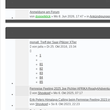
Be
Anmeldung am Forum
von
doppelklick
»
Mo 8. Jun 2026, 17:47
» in
Ankündigunge
monatl. Treff der Saar-Pfälzer XTler
von
jalla
»
Di 25. Okt 2016, 15:34
1
…
81
82
83
84
85
Fernreise Feeling 2025 Joe Pichler AFRIKA Ready4Adventu
von
Shovkopf
»
Mo 6. Okt 2025, 07:17
Erik Peters Himalaya Calling beim Fernreise Feeling 202
von
Shovkopf
»
So 8. Okt 2023, 22:23