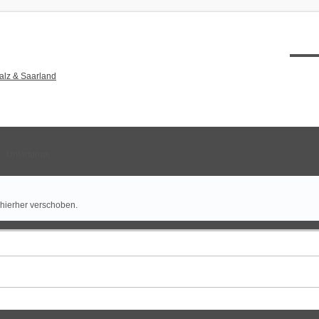
XT12
alz & Saarland
Unterforum
 hierher verschoben.