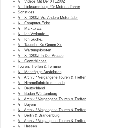
↳ Videos Mit Der XT1200Z
↳ Linksammlung Für Motorradfahrer
Sonstiges
↳ XT1200Z Vs. Andere Motorräder
↳ Computer-Ecke
↳ Marktplatz
↳ Ich Verkaufe...
↳ Ich Suche...
↳ Tausche Xx Gegen Xx
↳ Wartungskosten
↳ XT1200Z In Der Presse
↳ Gewerbliches
Touren, Treffen & Termine
↳ Mehrtägige Ausfahrten
↳ Archiv / Vergangene Touren & Treffen
↳ Himmelfahrtskommando
↳ Deutschland
↳ Baden-Württemberg
↳ Archiv / Vergangene Touren & Treffen
↳ Bayern
↳ Archiv / Vergangene Touren & Treffen
↳ Berlin & Brandenburg
↳ Archiv / Vergangene Touren & Treffen
↳ Hessen