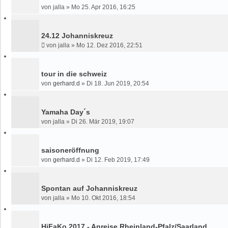
von
jalla
»
Mo 25. Apr 2016, 16:25
24.12 Johanniskreuz
von
jalla
»
Mo 12. Dez 2016, 22:51
tour in die schweiz
von
gerhard.d
»
Di 18. Jun 2019, 20:54
Yamaha Day´s
von
jalla
»
Di 26. Mär 2019, 19:07
saisoneröffnung
von
gerhard.d
»
Di 12. Feb 2019, 17:49
Spontan auf Johanniskreuz
von
jalla
»
Mo 10. Okt 2016, 18:54
HiFaKo 2017 - Anreise Rheinland-Pfalz/Saarland