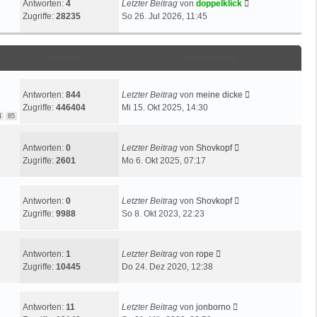
Antworten:
4
Letzter Beitrag
von
doppelklick
t
Zugriffe:
28235
So 26. Jul 2026, 11:45
r
a
g
Statistik
Letzter Beitrag
Antworten:
844
Letzter Beitrag
von
meine dicke
Zugriffe:
446404
Mi 15. Okt 2025, 14:30
4
85
Antworten:
0
Letzter Beitrag
von
Shovkopf
Zugriffe:
2601
Mo 6. Okt 2025, 07:17
Antworten:
0
Letzter Beitrag
von
Shovkopf
Zugriffe:
9988
So 8. Okt 2023, 22:23
Antworten:
1
Letzter Beitrag
von
rope
Zugriffe:
10445
Do 24. Dez 2020, 12:38
Antworten:
11
Letzter Beitrag
von
jonborno