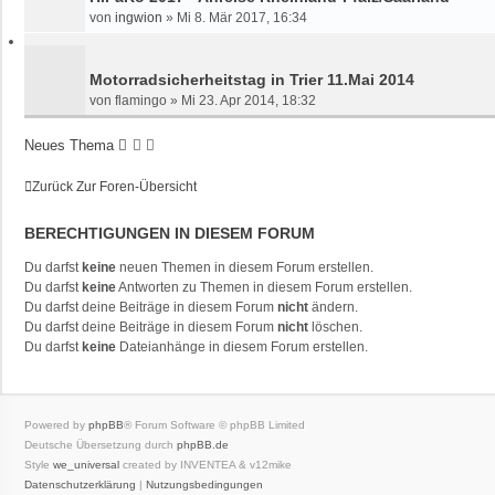
von
ingwion
»
Mi 8. Mär 2017, 16:34
Motorradsicherheitstag in Trier 11.Mai 2014
von
flamingo
»
Mi 23. Apr 2014, 18:32
Neues Thema
Zurück Zur Foren-Übersicht
BERECHTIGUNGEN IN DIESEM FORUM
Du darfst
keine
neuen Themen in diesem Forum erstellen.
Du darfst
keine
Antworten zu Themen in diesem Forum erstellen.
Du darfst deine Beiträge in diesem Forum
nicht
ändern.
Du darfst deine Beiträge in diesem Forum
nicht
löschen.
Du darfst
keine
Dateianhänge in diesem Forum erstellen.
Powered by
phpBB
® Forum Software © phpBB Limited
Deutsche Übersetzung durch
phpBB.de
Style
we_universal
created by INVENTEA & v12mike
Datenschutzerklärung
|
Nutzungsbedingungen