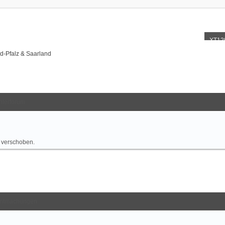
XT12
d-Pfalz & Saarland
nterforum
r verschoben.
ntmachungen