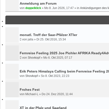
R
Anmeldung am Forum
T
von
doppelklick
»
Mo 8. Jun 2026, 17:47
» in
Ankündigungen des 
E
S
U
C
H
E
monatl. Treff der Saar-Pfälzer XTler
von
jalla
»
Di 25. Okt 2016, 15:34
Fernreise Feeling 2025 Joe Pichler AFRIKA Ready4Ad
von
Shovkopf
»
Mo 6. Okt 2025, 07:17
Erik Peters Himalaya Calling beim Fernreise Feeling
von
Shovkopf
»
So 8. Okt 2023, 22:23
Frohes Fest
von
Michael-L
»
Do 24. Dez 2020, 11:44
XT in der Pfalz und Saarland