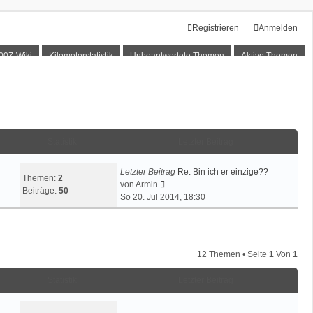
Registrieren
Anmelden
00Z-Wiki
Kilometerstatistik
Unbeantwortete Themen
Aktive Themen
Statistik
Letzter Beitrag
Letzter Beitrag
Re: Bin ich er einzige??
Themen:
2
N
von
Armin
Beiträge:
50
e
So 20. Jul 2014, 18:30
u
e
s
t
12 Themen • Seite
1
Von
1
e
r
Statistik
Letzter Beitrag
B
e
i