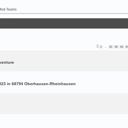
Mod-Teams
Themen
1
…
81
82
83
8
venture
 2023 in 68794 Oberhausen-Rheinhausen