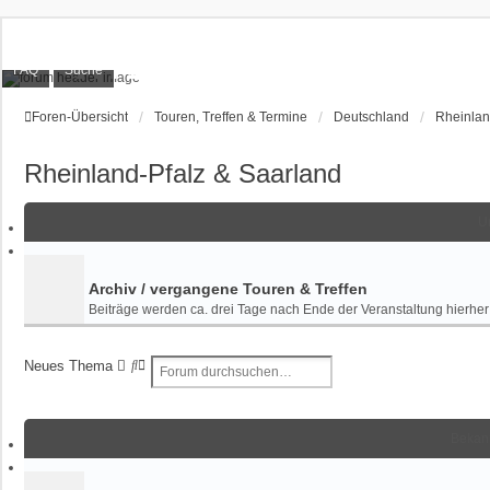
XT1200Z-Forum
FAQ
Suche
Alles rund um die Yamaha XT1200Z Super Ténéré
Foren-Übersicht
Touren, Treffen & Termine
Deutschland
Rheinlan
Rheinland-Pfalz & Saarland
U
Archiv / vergangene Touren & Treffen
Beiträge werden ca. drei Tage nach Ende der Veranstaltung hierhe
S
E
Neues Thema
u
R
c
W
h
E
Bekan
e
I
T
E