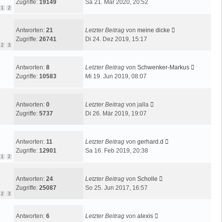
Zugriffe:
19149
Sa 21. Mär 2020, 20:52
1
2
Antworten:
21
Letzter Beitrag
von
meine dicke
Zugriffe:
26741
Di 24. Dez 2019, 15:17
2
3
Antworten:
8
Letzter Beitrag
von
Schwenker-Markus
Zugriffe:
10583
Mi 19. Jun 2019, 08:07
Antworten:
0
Letzter Beitrag
von
jalla
Zugriffe:
5737
Di 26. Mär 2019, 19:07
Antworten:
11
Letzter Beitrag
von
gerhard.d
Zugriffe:
12901
Sa 16. Feb 2019, 20:38
1
2
Antworten:
24
Letzter Beitrag
von
Scholle
Zugriffe:
25087
So 25. Jun 2017, 16:57
2
3
Antworten:
6
Letzter Beitrag
von
alexis