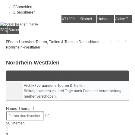
Anmelden
Registrieren
XT1200Z-Forum
XT1200Z-Wiki
Kilometerstatistik
Unbeantwortete Themen
Aktive Themen
Alles rund um die Yamaha XT1200Z Super Ténéré
FAQ
Suche
Foren-Übersicht
Touren, Treffen & Termine
Deutschland
Nordrhein-Westfalen
Nordrhein-Westfalen
Unterforum
Archiv / vergangene Touren & Treffen
Beiträge werden ca. drei Tage nach Ende der Veranstaltung
hierher verschoben.
Neues Thema
Erweiterte
Suche
Suche
50 Themen
1
2