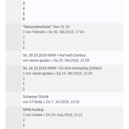
3
4
5
6
"Saisonabschluss" Tour 31.10.
von
FatmaN
»
So 30. Okt 2016, 17:04
1
2
So, 30.10.2016 NRW > Auf nach Durbuy
von
rainer gustav
»
Sa 29. Okt 2016, 21:09
So, 16.10.2016 NRW > Es wird schmutzig (226km)
von
rainer gustav
»
Sa 15. Okt 2016, 13:28
1
2
Schwerer Schritt
von
XT-Betty
»
Do 7. Jul 2016, 10:34
NRW Ausflug
von
rursee
»
Do 25. Aug 2016, 21:21
1