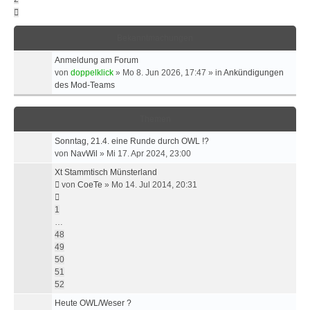
Nächste
Bekanntmachungen
Anmeldung am Forum
von
doppelklick
»
Mo 8. Jun 2026, 17:47
» in
Ankündigungen
des Mod-Teams
Themen
Sonntag, 21.4. eine Runde durch OWL !?
von
NavWil
»
Mi 17. Apr 2024, 23:00
Xt Stammtisch Münsterland
von
CoeTe
»
Mo 14. Jul 2014, 20:31
1
…
48
49
50
51
52
Heute OWL/Weser ?