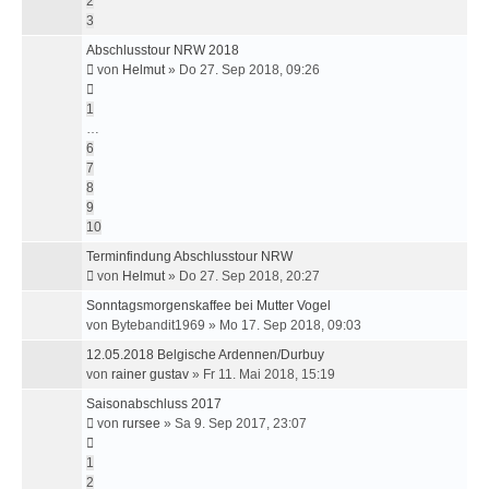
2
3
Abschlusstour NRW 2018
von
Helmut
»
Do 27. Sep 2018, 09:26
1
…
6
7
8
9
10
Terminfindung Abschlusstour NRW
von
Helmut
»
Do 27. Sep 2018, 20:27
Sonntagsmorgenskaffee bei Mutter Vogel
von
Bytebandit1969
»
Mo 17. Sep 2018, 09:03
12.05.2018 Belgische Ardennen/Durbuy
von
rainer gustav
»
Fr 11. Mai 2018, 15:19
Saisonabschluss 2017
von
rursee
»
Sa 9. Sep 2017, 23:07
1
2