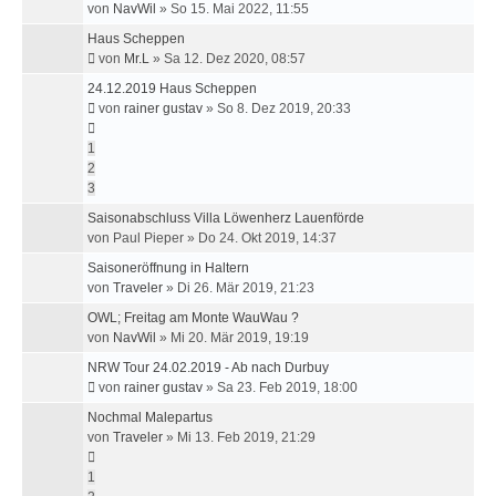
von
NavWil
»
So 15. Mai 2022, 11:55
Haus Scheppen
von
Mr.L
»
Sa 12. Dez 2020, 08:57
24.12.2019 Haus Scheppen
von
rainer gustav
»
So 8. Dez 2019, 20:33
1
2
3
Saisonabschluss Villa Löwenherz Lauenförde
von
Paul Pieper
»
Do 24. Okt 2019, 14:37
Saisoneröffnung in Haltern
von
Traveler
»
Di 26. Mär 2019, 21:23
OWL; Freitag am Monte WauWau ?
von
NavWil
»
Mi 20. Mär 2019, 19:19
NRW Tour 24.02.2019 - Ab nach Durbuy
von
rainer gustav
»
Sa 23. Feb 2019, 18:00
Nochmal Malepartus
von
Traveler
»
Mi 13. Feb 2019, 21:29
1